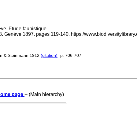
ve. Étude faunistique.
8. Genève 1897. pages 119-140. https://www.biodiversitylibr
ten & Steinmann 1912
(citation)
- p. 706-707
ome page
-- (Main hierarchy)