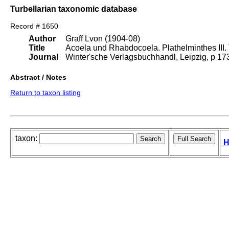
Turbellarian taxonomic database
Record # 1650
Author
Graff Lvon (1904-08)
Title
Acoela und Rhabdocoela. Plathelminthes III. T
Journal
Winter'sche Verlagsbuchhandl, Leipzig, p 1
Abstract / Notes
Return to taxon listing
taxon:
H