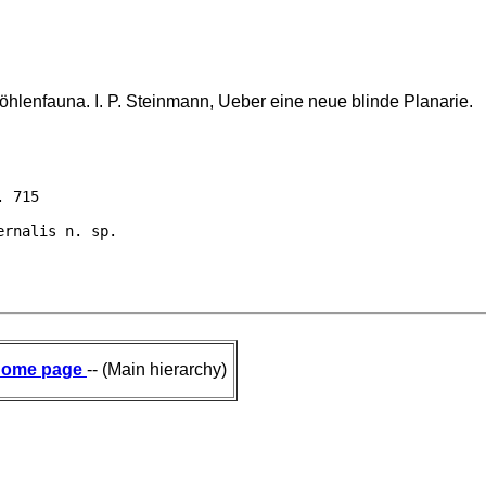
hlenfauna. I. P. Steinmann, Ueber eine neue blinde Planarie.
. 715

ernalis n. sp.
ome page
-- (Main hierarchy)