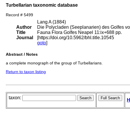
Turbellarian taxonomic database
Record # 5499
Lang A (1884)
Author
Die Polycladen (Seeplanarien) des Golfes v
Title
Fauna Flora Golfes Neapel 11:ix+688 pp.
Journal
[https://doi.org/10.5962/bhl.title.10545
goto
]
Abstract / Notes
a complete monograph of the group of Turbellarians.
Return to taxon listing
taxon:
H