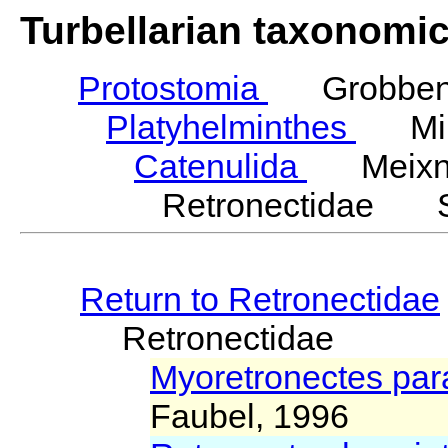
Turbellarian taxonomi
Protostomia
Grobben,
Platyhelminthes
Mino
Catenulida
Meixne
Retronectidae St
Return to Retronectidae
Retronectidae
Myoretronectes pa
Faubel, 1996