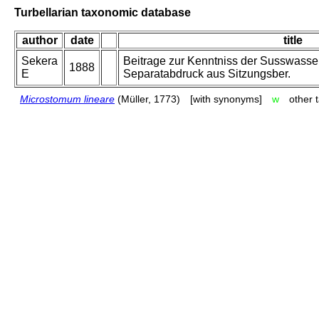
Turbellarian taxonomic database
author
date
title
Sekera
Beitrage zur Kenntniss der Susswasser-t
1888
E
Separatabdruck aus Sitzungsber.
Microstomum lineare
(Müller, 1773)
[with synonyms]
w
other 