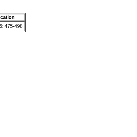
ication
76: 475-498