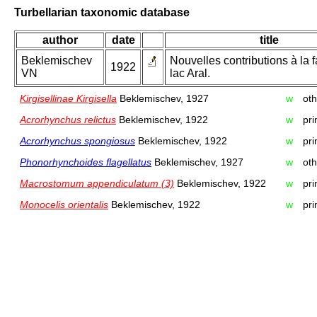
Turbellarian taxonomic database
author
date
title
Beklemischev
Nouvelles contributions à la 
1922
VN
lac Aral.
Kirgisellinae Kirgisella
Beklemischev, 1927
w
oth
Acrorhynchus relictus
Beklemischev, 1922
w
pri
Acrorhynchus spongiosus
Beklemischev, 1922
w
pri
Phonorhynchoides flagellatus
Beklemischev, 1927
w
oth
Macrostomum appendiculatum (3)
Beklemischev, 1922
w
pri
Monocelis orientalis
Beklemischev, 1922
w
pri