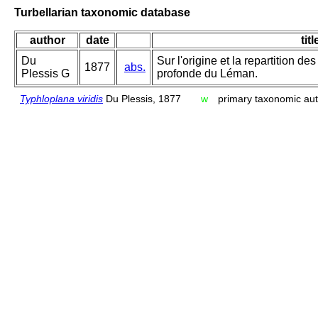
Turbellarian taxonomic database
author
date
titl
Du
Sur l'origine et la repartition d
1877
abs.
Plessis G
profonde du Léman.
Typhloplana viridis
Du Plessis, 1877
w
primary taxonomic auth