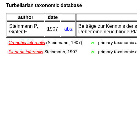
Turbellarian taxonomic database
author
date
Steinmann P,
Beiträge zur Kenntnis der 
1907
abs.
Gräter E
Ueber eine neue blinde Pla
Crenobia infernalis
(Steinmann, 1907)
w
primary taxonomic a
Planaria infernalis
Steinmann, 1907
w
primary taxonomic a