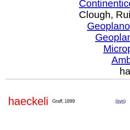
Continenti
Clough, Rui
Geoplano
Geopla
Micro
Amb
ha
haeckeli
Graff, 1899
(syn)