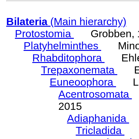
Bilateria
(Main hierarchy)
Protostomia
Grobben, 
Platyhelminthes
Minot
Rhabditophora
Ehler
Trepaxonemata
Ehl
Euneoophora
Laum
Acentrosomata
E
2015
Adiaphanida
N
Tricladida
La