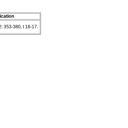
ication
2: 353-380, t 16-17.