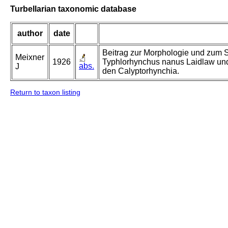
Turbellarian taxonomic database
author
date
Beitrag zur Morphologie und zum S
Meixner
1926
Typhlorhynchus nanus Laidlaw und
abs.
J
den Calyptorhynchia.
Return to taxon listing