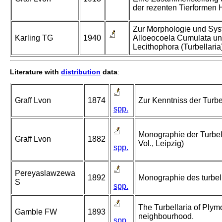
der rezenten Tierformen 
Zur Morphologie und Sys
Karling TG
1940
Alloeocoela Cumulata u
Lecithophora (Turbellaria
Literature with
distribution
data
:
Graff Lvon
1874
Zur Kenntniss der Turbe
spp.
Monographie der Turbell
Graff Lvon
1882
Vol., Leipzig)
spp.
Pereyaslawzewa
1892
Monographie des turbell
S
spp.
The Turbellaria of Ply
Gamble FW
1893
neighbourhood.
spp.