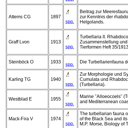
Beitrag zur Meeresfauna
Attems CG
1897
zur Kenntnis der rhabdo
spp.
Helgolands.
Turbellaria II. Rhabdoco
Graff Lvon
1913
Zusammenstellung und 
spp.
Tierformen Heft 35/1913
Steinböck O
1933
Die Turbellarienfauna
spp.
Zur Morphologie und Sy
Karling TG
1940
Cumulata und Rhabdoco
spp.
(Turbellaria).
Marine "Alloeocoels" (Tu
Westblad E
1955
and Mediterranean coast
spp.
The turbellarian fauna o
Mack-Fira V
1974
of the Black Sea and its
spp.
M.P. Morse, Biology of T