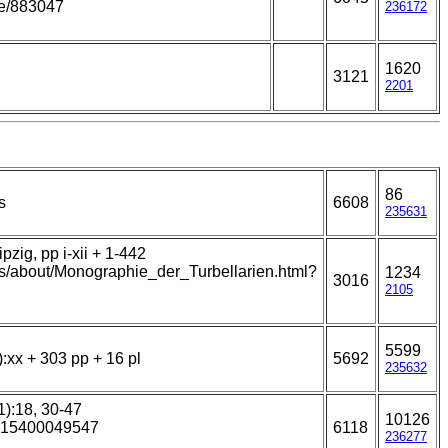
age/883047
236172
1620
3121
2201
86
s
6608
235631
zig, pp i-xii + 1-442
ks/about/Monographie_der_Turbellarien.html?
1234
3016
2105
5599
):xx + 303 pp + 16 pl
5692
235632
1):18, 30-47
10126
5315400049547
6118
236277