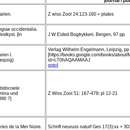
journal / pu
arien.
Z wiss Zool 24:123-160 + plates
egiae occidentalia.
stkyst. [In
J W Eided Bogtrykkeri, Bergen, 97 pp
Verlag Wilhelm Engelmann, Leipzig, pp i
ien I.
[https://books.google.com/books/about
eipzig)
id=LT0hAQAAMAAJ
goto
]
abdocoele
omina und
Z Wiss Zool 51: 167-479; pl 12-21
890 ?]
ies de la Mer Noire.
Schrift neuruss naturf Ges 17(3):xx + 30