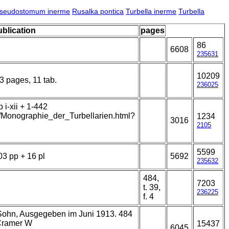
seudostomum inerme
Rusalka pontica
Turbella inerme
Turbella
ublication
pages
86
6608
235631
10209
13 pages, 11 tab.
236025
i-xii + 1-442
t/Monographie_der_Turbellarien.html?
1234
3016
2105
5599
03 pp + 16 pl
5692
235632
484,
7203
t. 39,
236225
f. 4
 Sohn, Ausgegeben im Juni 1913. 484
 Cramer W
15437
6045