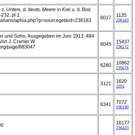
. Unters. d. deuts. Meere in Kiel u. d. Biol.
-232, pl 1
1135
6017
bellarians/aphia.php?p=sourceget&id=236183
236183
nder und Sohn, Ausgegeben im Juni 1913. 484
 Von J. Cramer W
15437
6045
y.org/page/883047
236172
10862
6280
235676
1620
3121
2201
7072
6341
236190
16177
90
236423