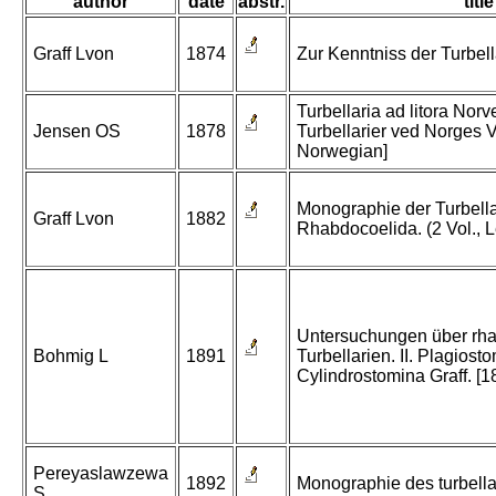
author
date
abstr.
title
Graff Lvon
1874
Zur Kenntniss der Turbell
Turbellaria ad litora Norv
Jensen OS
1878
Turbellarier ved Norges Ve
Norwegian]
Monographie der Turbellar
Graff Lvon
1882
Rhabdocoelida. (2 Vol., L
Untersuchungen über rh
Bohmig L
1891
Turbellarien. II. Plagiost
Cylindrostomina Graff. [1
Pereyaslawzewa
1892
Monographie des turbellar
S