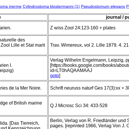
toma inerme
Cylindrostoma klostermanni (1)
Pseudostomum elegans
P
e
journal / p
arien.
Z wiss Zool 24:123-160 + plates
 naturelle des
Zool Lille et Stat marit
Trav. Wimereux, vol 2. Lille 1879. 4. 2
Verlag Wilhelm Engelmann, Leipzig, pp 
ien I.
[https://books.google.com/books/abou
eipzig)
id=LT0hAQAAMAAJ
goto
]
ies de la Mer Noire.
Schrift neuruss naturf Ges 17(3):xx + 3
dge of British marine
Q J Microsc Sci 34: 433-528
Berlin, Verlag von R. Friedländer und
ida. [Das Tierreich,
pages. [reprinted 1966, Verlag Von J.
 und Kennzeichnung