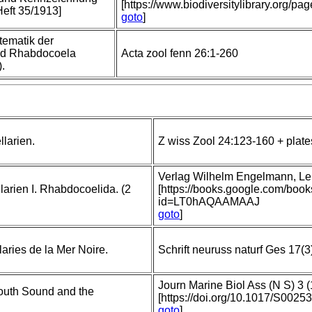
[https://www.biodiversitylibrary.org/p
Heft 35/1913]
goto
]
tematik der
nd Rhabdocoela
Acta zool fenn 26:1-260
).
llarien.
Z wiss Zool 24:123-160 + plate
Verlag Wilhelm Engelmann, Leip
arien I. Rhabdocoelida. (2
[https://books.google.com/boo
id=LT0hAQAAMAAJ
goto
]
aries de la Mer Noire.
Schrift neuruss naturf Ges 17(3
Journ Marine Biol Ass (N S) 3 (
mouth Sound and the
[https://doi.org/10.1017/S002
goto
]