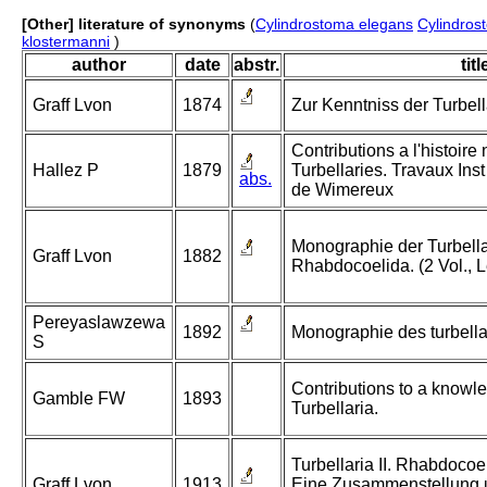
[Other] literature of synonyms
(
Cylindrostoma elegans
Cylindros
klostermanni
)
author
date
abstr.
titl
Graff Lvon
1874
Zur Kenntniss der Turbell
Contributions a l'histoire
Hallez P
1879
Turbellaries. Travaux Inst 
abs.
de Wimereux
Monographie der Turbellar
Graff Lvon
1882
Rhabdocoelida. (2 Vol., L
Pereyaslawzewa
1892
Monographie des turbellar
S
Contributions to a knowle
Gamble FW
1893
Turbellaria.
Turbellaria II. Rhabdocoel
Graff Lvon
1913
Eine Zusammenstellung