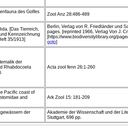
rienfauna des Golfes
Zool Anz 28:486-489
Berlin, Verlag von R. Friedländer und 
ida. [Das Tierreich,
pages. [reprinted 1966, Verlag Von J. 
 und Kennzeichnung
[https://www.biodiversitylibrary.org/pag
Heft 35/1913]
goto
]
tematik der
nd Rhabdocoela
Acta zool fenn 26:1-260
).
e Pacific coast of
ostomidae and
Ark Zool 15: 181-209
kgewässern der
Akademie der Wissenschaft und der Lite
Stuttgart, 696 pp.