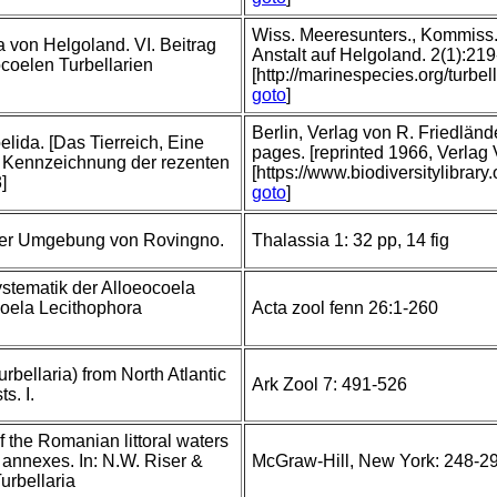
Wiss. Meeresunters., Kommiss. z
 von Helgoland. VI. Beitrag
Anstalt auf Helgoland. 2(1):219
coelen Turbellarien
[http://marinespecies.org/tur
goto
]
Berlin, Verlag von R. Friedlä
elida. [Das Tierreich, Eine
pages. [reprinted 1966, Verlag
Kennzeichnung der rezenten
[https://www.biodiversitylibrar
]
goto
]
 der Umgebung von Rovingno.
Thalassia 1: 32 pp, 14 fig
stematik der Alloeocoela
ela Lecithophora
Acta zool fenn 26:1-260
rbellaria) from North Atlantic
Ark Zool 7: 491-526
s. I.
f the Romanian littoral waters
 annexes. In: N.W. Riser &
McGraw-Hill, New York: 248-2
urbellaria