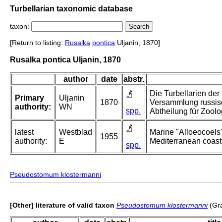
Turbellarian taxonomic database
taxon:
[Return to listing:
Rusalka
pontica
Uljanin, 1870]
Rusalka pontica Uljanin, 1870
author
date
abstr.
Die Turbellarien der
Primary
Uljanin
1870
Versammlung russisc
authority:
WN
spp.
Abtheilung für Zoolo
latest
Westblad
Marine "Alloeocoels"
1955
authority:
E
Mediterranean coasts
spp.
Pseudostomum klostermanni
[Other] literature of valid taxon
Pseudostomum klostermanni
(Gra