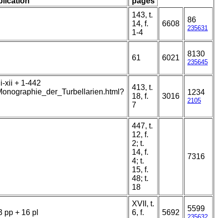
blication
pages
143, t.
86
14, f.
6608
235631
1-4
8130
61
6021
235645
-xii + 1-442
413, t.
/Monographie_der_Turbellarien.html?
1234
18, f.
3016
2105
7
447, t.
12, f.
2; t.
14, f.
7316
4; t.
15, f.
48; t.
18
XVII, t.
5599
3 pp + 16 pl
6, f.
5692
235632