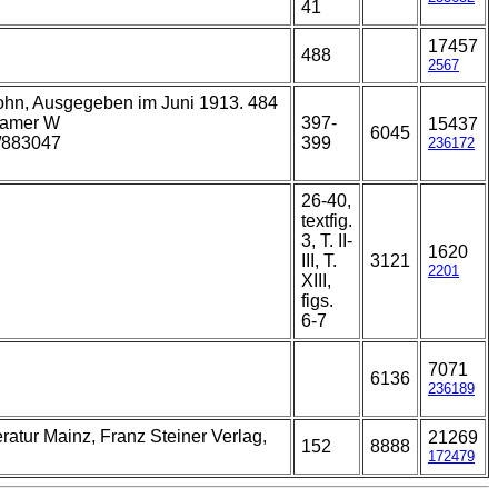
41
17457
488
2567
Sohn, Ausgegeben im Juni 1913. 484
Cramer W
397-
15437
6045
e/883047
399
236172
26-40,
textfig.
3, T. II-
1620
III, T.
3121
2201
XIII,
figs.
6-7
7071
6136
236189
ratur Mainz, Franz Steiner Verlag,
21269
152
8888
172479