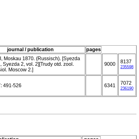
journal / publication
pages
l, Moskau 1870. (Russisch). [Syezda
8137
, Syezda 2, vol. 2][Trudy otd. zool.
9000
235598
siol. Moscow 2.]
7072
7: 491-526
6341
236190