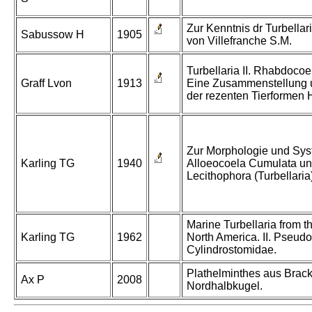
Zur Kenntnis dr Turbella
Sabussow H
1905
von Villefranche S.M.
Turbellaria II. Rhabdocoel
Graff Lvon
1913
Eine Zusammenstellung
der rezenten Tierformen 
Zur Morphologie und Sys
Karling TG
1940
Alloeocoela Cumulata u
Lecithophora (Turbellaria
Marine Turbellaria from th
Karling TG
1962
North America. II. Pseud
Cylindrostomidae.
Plathelminthes aus Brac
Ax P
2008
Nordhalbkugel.