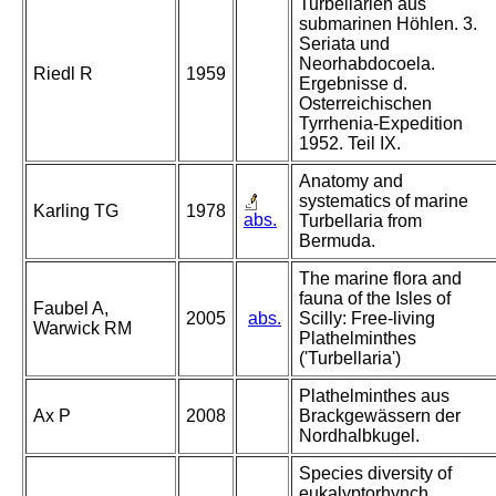
Turbellarien aus
submarinen Höhlen. 3.
Seriata und
Neorhabdocoela.
Riedl R
1959
Ergebnisse d.
Osterreichischen
Tyrrhenia-Expedition
1952. Teil IX.
Anatomy and
systematics of marine
Karling TG
1978
abs.
Turbellaria from
Bermuda.
The marine flora and
fauna of the Isles of
Faubel A,
2005
abs.
Scilly: Free-living
Warwick RM
Plathelminthes
('Turbellaria')
Plathelminthes aus
Ax P
2008
Brackgewässern der
Nordhalbkugel.
Species diversity of
eukalyptorhynch