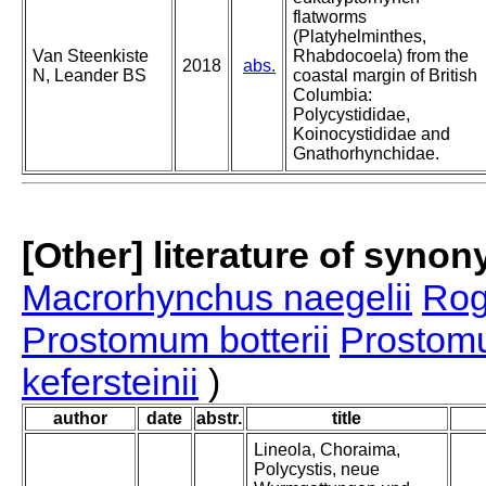
flatworms
(Platyhelminthes,
Van Steenkiste
Rhabdocoela) from the
2018
abs.
N, Leander BS
coastal margin of British
Columbia:
Polycystididae,
Koinocystididae and
Gnathorhynchidae.
[Other] literature of syno
Macrorhynchus naegelii
Rog
Prostomum botterii
Prostomu
kefersteinii
)
author
date
abstr.
title
Lineola, Choraima,
Polycystis, neue