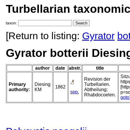
Turbellarian taxonomi
taxon:
[Return to listing:
Gyrator
bot
Gyrator botterii Diesin
author
date
abstr.
title
Sitz
Revision der
http
Primary
Diesing
Turbellarien.
1862
[htt
authority:
KM
Abtheilung:
spp.
p=s
Rhabdocoelen.
goto