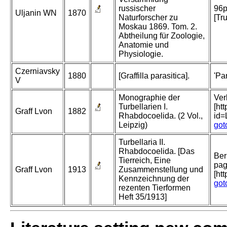
russischer
96p
Uljanin WN
1870
Naturforscher zu
[Tr
Moskau 1869. Tom. 2.
Abtheilung für Zoologie,
Anatomie und
Physiologie.
Czerniavsky
1880
[Graffilla parasitica].
'Par
V
Monographie der
Ver
Turbellarien I.
[ht
Graff Lvon
1882
Rhabdocoelida. (2 Vol.,
id
Leipzig)
got
Turbellaria II.
Rhabdocoelida. [Das
Ber
Tierreich, Eine
pag
Graff Lvon
1913
Zusammenstellung und
[ht
Kennzeichnung der
got
rezenten Tierformen
Heft 35/1913]