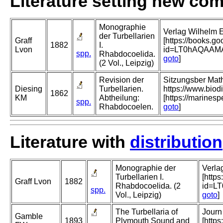
Literature setting new co
Monographie
Verlag Wilhelm E
der Turbellarien
Graff
[https://books.g
1882
I.
Lvon
id=LT0hAQAAM
spp.
Rhabdocoelida.
goto
]
(2 Vol., Leipzig)
Revision der
Sitzungsber Mat
Diesing
Turbellarien.
https://www.biod
1862
KM
Abtheilung:
[https://marines
spp.
Rhabdocoelen.
goto
]
Literature with
distribution
Monographie der
Verla
Turbellarien I.
[http
Graff Lvon
1882
Rhabdocoelida. (2
id=L
spp.
Vol., Leipzig)
goto
]
The Turbellaria of
Journ
Gamble
1893
Plymouth Sound and
[http