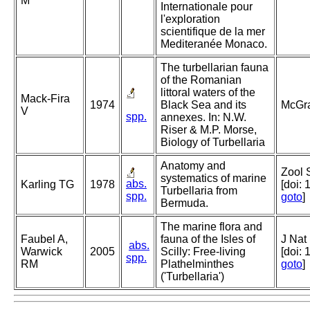
M
Internationale pour
l'exploration
scientifique de la mer
Mediteranée Monaco.
The turbellarian fauna
of the Romanian
littoral waters of the
Mack-Fira
1974
Black Sea and its
McGra
V
spp.
annexes. In: N.W.
Riser & M.P. Morse,
Biology of Turbellaria
Anatomy and
Zool 
systematics of marine
abs.
Karling TG
1978
[doi:
Turbellaria from
spp.
goto
]
Bermuda.
The marine flora and
Faubel A,
fauna of the Isles of
J Nat
abs.
Warwick
2005
Scilly: Free-living
[doi:
spp.
RM
Plathelminthes
goto
]
('Turbellaria')