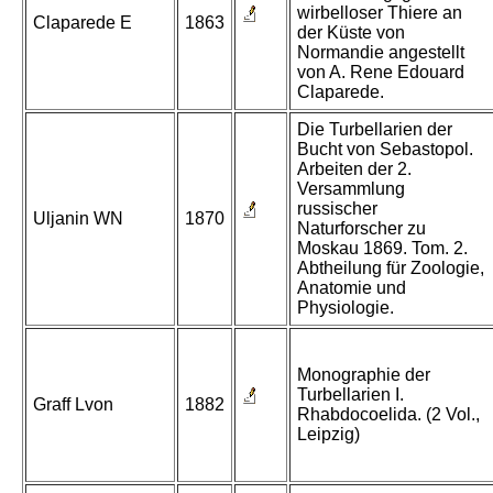
wirbelloser Thiere an
Claparede E
1863
der Küste von
Normandie angestellt
von A. Rene Edouard
Claparede.
Die Turbellarien der
Bucht von Sebastopol.
Arbeiten der 2.
Versammlung
russischer
Uljanin WN
1870
Naturforscher zu
Moskau 1869. Tom. 2.
Abtheilung für Zoologie,
Anatomie und
Physiologie.
Monographie der
Turbellarien I.
Graff Lvon
1882
Rhabdocoelida. (2 Vol.,
Leipzig)