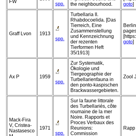
FW
spp.
the neighbourhood.
goto
]
Turbellaria II.
Rhabdocoelida. [Das
Tierreich, Eine
Berli
Zusammenstellung
pages
Graff Lvon
1913
und Kennzeichnung
[http
spp.
der rezenten
goto
]
Tierformen Heft
35/1913]
Zur Systematik,
Ökologie und
Tiergeographie der
Ax P
1959
Zool 
Turbellarienfauna in
spp.
den ponto-kaspischen
Brackwassergebieten.
Sur la faune littorale
des Turbellariés, côte
roumaine de la mer
Noire. Rapports et
Mack-Fira
Proces Verbaux des
V, Cristea-
1971
Reunions:
Rapp 
Nastasesco
spp.
Commission