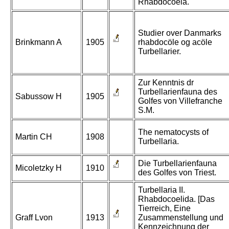
Rhabdocoela.
Studier over Danmarks
Brinkmann A
1905
rhabdocöle og acöle
Turbellarier.
Zur Kenntnis dr
Turbellarienfauna des
Sabussow H
1905
Golfes von Villefranche
S.M.
The nematocysts of
Martin CH
1908
Turbellaria.
Die Turbellarienfauna
Micoletzky H
1910
des Golfes von Triest.
Turbellaria II.
Rhabdocoelida. [Das
Tierreich, Eine
Graff Lvon
1913
Zusammenstellung und
Kennzeichnung der