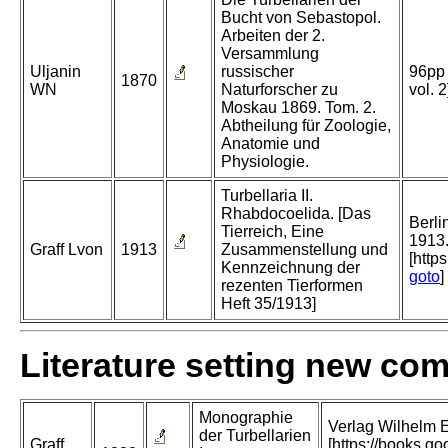
Bucht von Sebastopol.
Arbeiten der 2.
Versammlung
Uljanin
russischer
96pp 
1870
WN
Naturforscher zu
vol. 
Moskau 1869. Tom. 2.
Abtheilung für Zoologie,
Anatomie und
Physiologie.
Turbellaria II.
Rhabdocoelida. [Das
Berli
Tierreich, Eine
1913.
Graff Lvon
1913
Zusammenstellung und
[http
Kennzeichnung der
goto
]
rezenten Tierformen
Heft 35/1913]
Literature setting new co
Monographie
Verlag Wilhelm E
der Turbellarien
Graff
[https://books.g