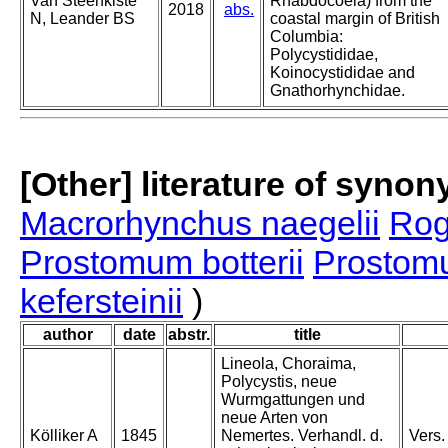
Van Steenkiste
Rhabdocoela) from the
2018
abs.
N, Leander BS
coastal margin of British
Columbia:
Polycystididae,
Koinocystididae and
Gnathorhynchidae.
[Other] literature of syno
Macrorhynchus naegelii
Rog
Prostomum botterii
Prostomu
kefersteinii
)
author
date
abstr.
title
Lineola, Choraima,
Polycystis, neue
Wurmgattungen und
neue Arten von
Kölliker A
1845
Nemertes. Verhandl. d.
Vers.