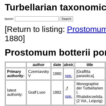
Turbellarian taxonomi
taxon:
[Return to listing:
Prostomum 
1880]
Prostomum botterii po
author
date
abstr.
title
Primary
Czerniavsky
[Graffilla
1880
authority:
V
spp.
parasitica].
Monographie
der Turbellarien
latest
Graff Lvon
1882
I.
authority:
spp.
Rhabdocoelida.
(2 Vol., Leipzig)