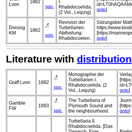
1882
I.
Lvon
id=LT0hAQAAM
spp.
Rhabdocoelida.
goto
]
(2 Vol., Leipzig)
Revision der
Sitzungsber Mat
Diesing
Turbellarien.
https://www.biod
1862
KM
Abtheilung:
[https://marines
spp.
Rhabdocoelen.
goto
]
Literature with
distribution
Monographie der
Verla
Turbellarien I.
[http
Graff Lvon
1882
Rhabdocoelida. (2
id=L
spp.
Vol., Leipzig)
goto
]
The Turbellaria of
Journ
Gamble
1893
Plymouth Sound and
[http
FW
spp.
the neighbourhood.
goto
]
Turbellaria II.
Rhabdocoelida. [Das
Tierreich, Eine
Berli