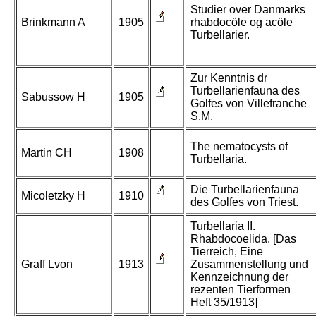
Studier over Danmarks
Brinkmann A
1905
rhabdocöle og acöle
Turbellarier.
Zur Kenntnis dr
Turbellarienfauna des
Sabussow H
1905
Golfes von Villefranche
S.M.
The nematocysts of
Martin CH
1908
Turbellaria.
Die Turbellarienfauna
Micoletzky H
1910
des Golfes von Triest.
Turbellaria II.
Rhabdocoelida. [Das
Tierreich, Eine
Graff Lvon
1913
Zusammenstellung und
Kennzeichnung der
rezenten Tierformen
Heft 35/1913]