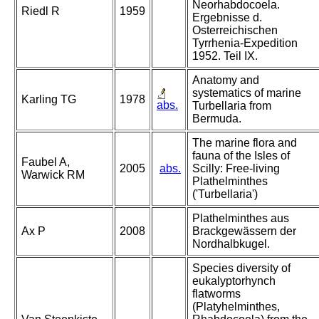
Neorhabdocoela.
Riedl R
1959
Ergebnisse d.
Osterreichischen
Tyrrhenia-Expedition
1952. Teil IX.
Anatomy and
systematics of marine
Karling TG
1978
abs.
Turbellaria from
Bermuda.
The marine flora and
fauna of the Isles of
Faubel A,
2005
abs.
Scilly: Free-living
Warwick RM
Plathelminthes
('Turbellaria')
Plathelminthes aus
Ax P
2008
Brackgewässern der
Nordhalbkugel.
Species diversity of
eukalyptorhynch
flatworms
(Platyhelminthes,