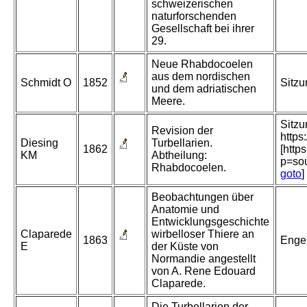
schweizerischen
naturforschenden
Gesellschaft bei ihrer
29.
Neue Rhabdocoelen
aus dem nordischen
Schmidt O
1852
Sitzu
und dem adriatischen
Meere.
Sitzu
Revision der
https
Diesing
Turbellarien.
1862
[http
KM
Abtheilung:
p=so
Rhabdocoelen.
goto
]
Beobachtungen über
Anatomie und
Entwicklungsgeschichte
Claparede
wirbelloser Thiere an
1863
Engel
E
der Küste von
Normandie angestellt
von A. Rene Edouard
Claparede.
Die Turbellarien der