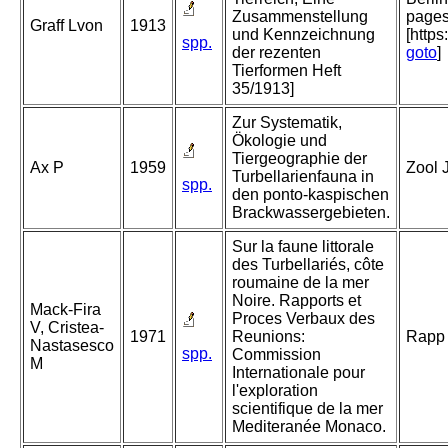
Zusammenstellung
pages
Graff Lvon
1913
und Kennzeichnung
[http
spp.
der rezenten
goto
]
Tierformen Heft
35/1913]
Zur Systematik,
Ökologie und
Tiergeographie der
Ax P
1959
Zool 
Turbellarienfauna in
spp.
den ponto-kaspischen
Brackwassergebieten.
Sur la faune littorale
des Turbellariés, côte
roumaine de la mer
Noire. Rapports et
Mack-Fira
Proces Verbaux des
V, Cristea-
1971
Reunions:
Rapp 
Nastasesco
spp.
Commission
M
Internationale pour
l'exploration
scientifique de la mer
Mediteranée Monaco.