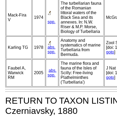
The turbellarian fauna
of the Romanian
littoral waters of the
Mack-Fira
1974
Black Sea and its
McGra
V
spp.
annexes. In: N.W.
Riser & M.P. Morse,
Biology of Turbellaria
Anatomy and
Zool 
systematics of marine
abs.
Karling TG
1978
[doi:
Turbellaria from
spp.
goto
]
Bermuda.
The marine flora and
Faubel A,
fauna of the Isles of
J Nat
abs.
Warwick
2005
Scilly: Free-living
[doi:
spp.
RM
Plathelminthes
goto
]
('Turbellaria')
RETURN TO TAXON LISTI
Czerniavsky, 1880