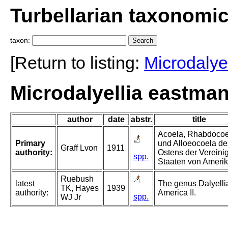
Turbellarian taxonomi
taxon:
[Return to listing:
Microdalyel
Microdalyellia eastmani
author
date
abstr.
title
Acoela, Rhabdocoe
Primary
und Alloeocoela de
Graff Lvon
1911
authority:
Ostens der Vereini
spp.
Staaten von Amerik
Ruebush
latest
The genus Dalyelli
TK, Hayes
1939
authority:
America II.
spp.
WJ Jr