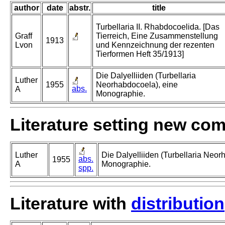
author
date
abstr.
title
Turbellaria II. Rhabdocoelida. [Das
Graff
Tierreich, Eine Zusammenstellung
1913
Lvon
und Kennzeichnung der rezenten
Tierformen Heft 35/1913]
Die Dalyelliiden (Turbellaria
Luther
1955
Neorhabdocoela), eine
abs.
A
Monographie.
Literature setting new co
Luther
Die Dalyelliiden (Turbellaria Neor
abs.
1955
A
Monographie.
spp.
Literature with
distribution