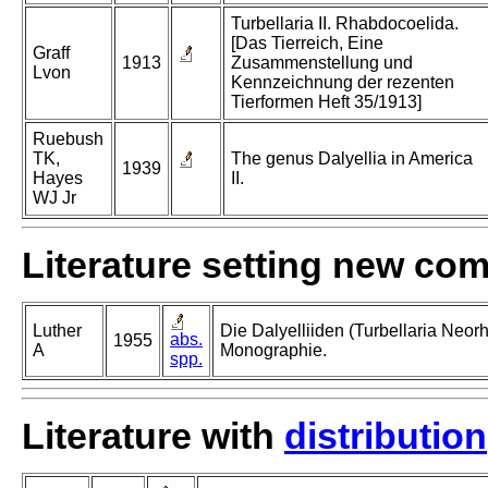
Turbellaria II. Rhabdocoelida.
[Das Tierreich, Eine
Graff
1913
Zusammenstellung und
Lvon
Kennzeichnung der rezenten
Tierformen Heft 35/1913]
Ruebush
TK,
The genus Dalyellia in America
1939
Hayes
II.
WJ Jr
Literature setting new co
Luther
Die Dalyelliiden (Turbellaria Neor
abs.
1955
A
Monographie.
spp.
Literature with
distribution