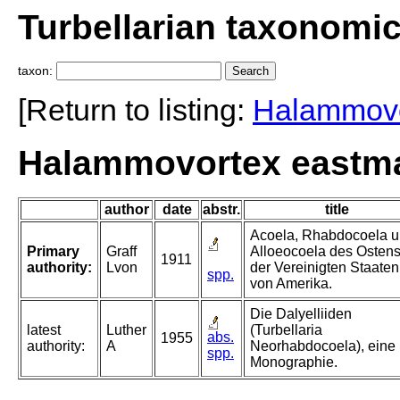
Turbellarian taxonomi
taxon:
[Return to listing:
Halammovo
Halammovortex eastman
author
date
abstr.
title
Acoela, Rhabdocoela 
Primary
Graff
Alloeocoela des Osten
1911
authority:
Lvon
der Vereinigten Staaten
spp.
von Amerika.
Die Dalyelliiden
latest
Luther
(Turbellaria
abs.
1955
authority:
A
Neorhabdocoela), eine
spp.
Monographie.