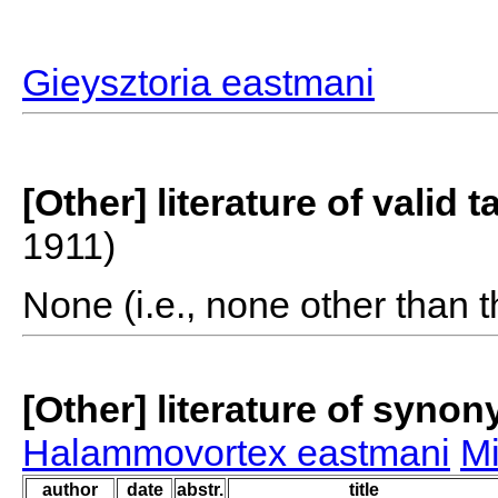
Gieysztoria eastmani
[Other] literature of valid 
1911)
None (i.e., none other than t
[Other] literature of syno
Halammovortex eastmani
Mi
author
date
abstr.
title