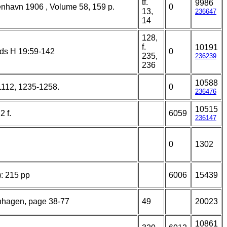
tf.
9986
nhavn 1906 , Volume 58, 159 p.
0
13,
236647
14
128,
f.
10191
ds H 19:59-142
0
235,
236239
236
10588
1112, 1235-1258.
0
236476
10515
 f.
6059
236147
0
1302
): 215 pp
6006
15439
nhagen, page 38-77
49
20023
10861