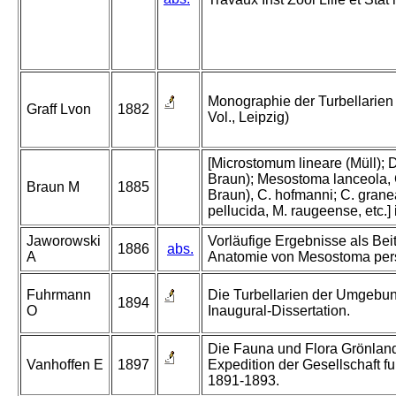
Monographie der Turbellarien 
Graff Lvon
1882
Vol., Leipzig)
[Microstomum lineare (Müll); D
Braun); Mesostoma lanceola, 
Braun M
1885
Braun), C. hofmanni; C. granea
pellucida, M. raugeense, etc.] 
Jaworowski
Vorläufige Ergebnisse als Bei
1886
abs.
A
Anatomie von Mesostoma per
Fuhrmann
Die Turbellarien der Umgebun
1894
O
Inaugural-Dissertation.
Die Fauna und Flora Grönland
Vanhoffen E
1897
Expedition der Gesellschaft f
1891-1893.