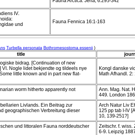
Fauna Arctica. Jena, 6:295-342
diens IV.
noida:
Fauna Fennica 16:1-163
ngidae und
ans
Turbella personata
Bothromesostoma essenii
)
title
journ
logiske bidrag. [Continuation of new
] VI. Nogle lidet bekjendte og tildeels nye
Kongl danske vid
Some little known and in part new flat-
Math Afhandl. 2:
narian worm hitherto apparently not
Ann. Mag. Nat. Hi
449. London 186
ellarien Livlands. Ein Beitrag zur
Arch Natur Liv Eh
nd geographischen Verbreitung dieser
125 pp tab I-IV [A
10, 139-251?]
ischen und littoralen Fauna norddeutscher
Zeitschr. f. wiss.
6-9. Leipzig 1887