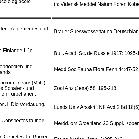
ocöle og acöle
in: Vidensk Meddel Naturh Foren Köbe
 Teil : Allgemeines und
Brauer Suesswasserfauna Deutschlan
 Finlande I .[In
Bull. Acad. Sc. de Russie 1917: 1095-
rhabdocölen und
Medd Soc Fauna Flora Fenn 44:47-52 2
lands.
omum lineare (Müll.)
es Schalen- und
Zool Anz (Jena) 58: 195-213.
len Turbellarien.
en. I. Die Verdauung.
Lunds Univ Arsskrift NF Avd 2 Bd 18(6
n: Conspectes faunae
Merdd. om Groenland 23 Suppl. Kope
en Gebietes. In: Römer