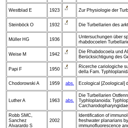
Westblad E
1923
Zur Physiologie der Turbe
Steinböck O
1932
Die Turbellarien des ar
Untersuchungen über sp
Müller HG
1936
rhabdocoelen Turbellari
Die Rhabdocoela und Al
Weise M
1942
Berücksichtigung des Geb
Ricerche cariologiche su
Papi F
1950
della Fam. Typhloplanid
Chodorowski A
1959
abs.
Ecological [Zoological] d
Die Turbellarien Ostfen
Luther A
1963
abs.
Typhloplanoida: Typhlo
Carcharodopharyngidae
Robb SMC,
Identification of immunol
Sanchez
2002
freshwater planarians 
Alvarardo S
immunofluorescence and