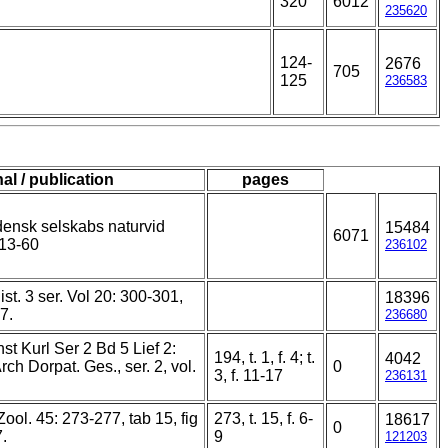
320
6012
235620
124-
2676
705
125
236583
al / publication
pages
ensk selskabs naturvid
15484
6071
 13-60
236102
st. 3 ser. Vol 20: 300-301,
18396
7.
236680
st Kurl Ser 2 Bd 5 Lief 2:
194, t. 1, f. 4; t.
4042
rch Dorpat. Ges., ser. 2, vol.
0
3, f. 11-17
236131
 Zool. 45: 273-277, tab 15, fig
273, t. 15, f. 6-
18617
0
.
9
121203