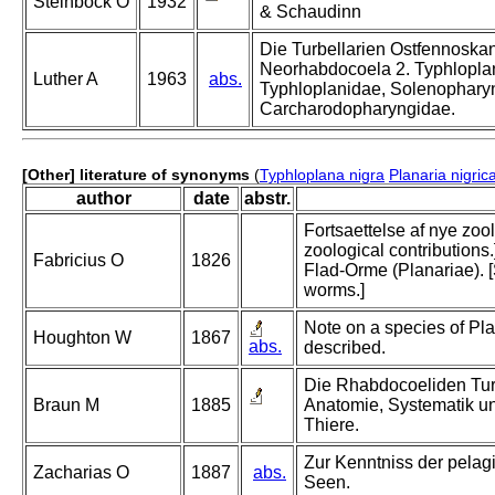
Steinböck O
1932
& Schaudinn
Die Turbellarien Ostfennoskan
Neorhabdocoela 2. Typhlopla
Luther A
1963
abs.
Typhloplanidae, Solenophary
Carcharodopharyngidae.
[Other] literature of synonyms
(
Typhloplana nigra
Planaria nigric
author
date
abstr.
Fortsaettelse af nye zoo
zoological contributions.
Fabricius O
1826
Flad-Orme (Planariae). [
worms.]
Note on a species of Pla
Houghton W
1867
abs.
described.
Die Rhabdocoeliden Turb
Braun M
1885
Anatomie, Systematik u
Thiere.
Zur Kenntniss der pelag
Zacharias O
1887
abs.
Seen.