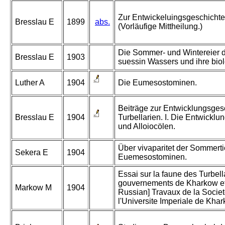
Zur Entwickeluingsgeschicht
Bresslau E
1899
abs.
(Vorläufige Mittheilung.)
Die Sommer- und Wintereier 
Bresslau E
1903
suessin Wassers und ihre bio
Luther A
1904
Die Eumesostominen.
Beiträge zur Entwicklungsges
Bresslau E
1904
Turbellarien. I. Die Entwickl
und Alloiocölen.
Über vivaparitet der Sommerti
Sekera E
1904
Euemesostominen.
Essai sur la faune des Turbell
gouvernements de Kharkow et 
Markow M
1904
Russian] Travaux de la Societ
l'Universite Imperiale de Kha