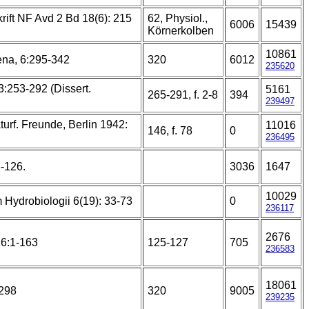
rift NF Avd 2 Bd 18(6): 215
62, Physiol.,
6006
15439
Körnerkolben
10861
ena, 6:295-342
320
6012
235620
3:253-292 (Dissert.
5161
265-291, f. 2-8
394
239497
aturf. Freunde, Berlin 1942:
11016
146, f. 78
0
236495
-126.
3036
1647
10029
 Hydrobiologii 6(19): 33-73
0
236117
2676
6:1-163
125-127
705
236583
18061
298
320
9005
239235