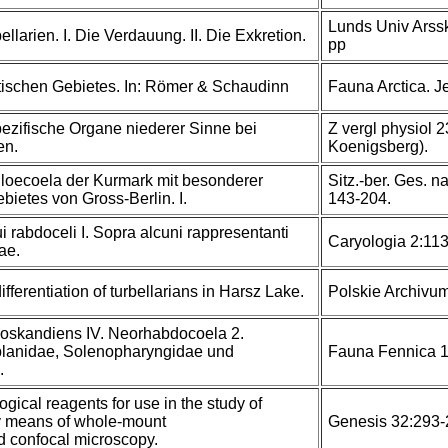
Lunds Univ Arssk
llarien. I. Die Verdauung. II. Die Exkretion.
pp
ktischen Gebietes. In: Römer & Schaudinn
Fauna Arctica. J
ezifische Organe niederer Sinne bei
Z vergl physiol 2
en.
Koenigsberg).
loecoela der Kurmark mit besonderer
Sitz.-ber. Ges. n
ietes von Gross-Berlin. I.
143-204.
i rabdoceli I. Sopra alcuni rappresentanti
Caryologia 2:113
ae.
ifferentiation of turbellarians in Harsz Lake.
Polskie Archivum
noskandiens IV. Neorhabdocoela 2.
planidae, Solenopharyngidae und
Fauna Fennica 1
.
ogical reagents for use in the study of
by means of whole-mount
Genesis 32:293-
 confocal microscopy.