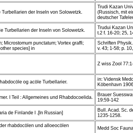
Trudi Kazan Univ 
Turbellarien der Inseln von Solowetzk.
(Russisch, mit 
deutscher Tafel
Trudui Kazan Uni
 Turbellarien der Inseln von Solowetzk.
t.2 f. 16-20; 25, 14
 Microstomum punctatum; Vortex graffi;
Schriften Physik
other species] in
v. 43; 1-58; p. 10, 
Z wiss Zool 77:1-
in: Vidensk Med
habdocöle og acöle Turbellarier.
Köbenhavn 1906 
Brauer Suesswa
mer. I Teil : Allgemeines und Rhabdocoelida.
19:59-142
Bull. Acad. Sc. 
ria de Finlande I .[In Russian]
1235-1258.
 der rhabdocölen und alloeocölen
Medd Soc Fauna 