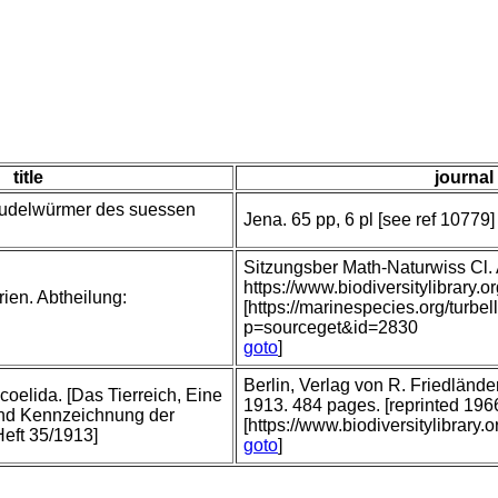
title
journal 
rudelwürmer des suessen
Jena. 65 pp, 6 pl [see ref 10779]
Sitzungsber Math-Naturwiss Cl
https://www.biodiversitylibrar
rien. Abtheilung:
[https://marinespecies.org/turbe
p=sourceget&id=2830
goto
]
Berlin, Verlag von R. Friedländ
coelida. [Das Tierreich, Eine
1913. 484 pages. [reprinted 196
nd Kennzeichnung der
[https://www.biodiversitylibrary
Heft 35/1913]
goto
]