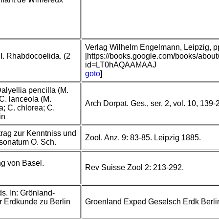
Verlag Wilhelm Engelmann, Leipzig, pp 
I. Rhabdocoelida. (2
[https://books.google.com/books/abou
id=LT0hAQAAMAAJ
goto
]
alyellia pencilla (M.
C. lanceola (M.
Arch Dorpat. Ges., ser. 2, vol. 10, 139-
; C. chlorea; C.
in
trag zur Kenntniss und
Zool. Anz. 9: 83-85. Leipzig 1885.
sonatum O. Sch.
g von Basel.
Rev Suisse Zool 2: 213-292.
s. In: Grönland-
ur Erdkunde zu Berlin
Groenland Exped Geselsch Erdk Berli