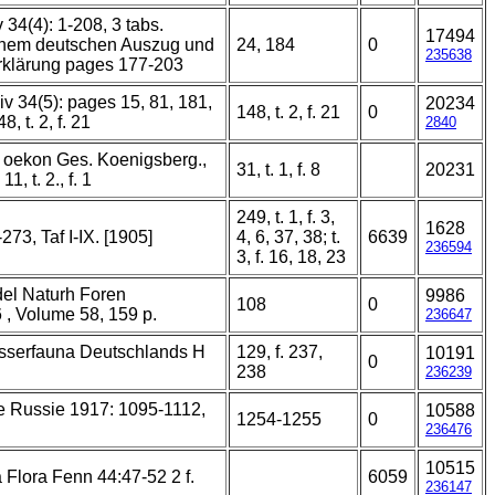
34(4): 1-208, 3 tabs.
17494
einem deutschen Auszug und
24, 184
0
235638
erklärung pages 177-203
v 34(5): pages 15, 81, 181,
20234
148, t. 2, f. 21
0
8, t. 2, f. 21
2840
. oekon Ges. Koenigsberg.,
31, t. 1, f. 8
20231
11, t. 2., f. 1
249, t. 1, f. 3,
1628
273, Taf I-IX. [1905]
4, 6, 37, 38; t.
6639
236594
3, f. 16, 18, 23
del Naturh Foren
9986
108
0
, Volume 58, 159 p.
236647
sserfauna Deutschlands H
129, f. 237,
10191
0
238
236239
de Russie 1917: 1095-1112,
10588
1254-1255
0
236476
10515
Flora Fenn 44:47-52 2 f.
6059
236147