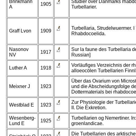
Brinkmann
Studier over Danmarks rhabd
1905
A
Turbellarier.
Turbellaria, Strudelwuermer. I
Graff Lvon
1909
Rhabdocoelida.
Nasonov
Sur la faune des Turbellaria de
1917
NV
Russian]
Vorläufiges Verzeichnis der 
Luther A
1918
alloeocölen Turbellarien Finn
Über das Ovarium von Microst
Meixner J
1923
und die Abscheidungsfolge d
Dottermaterials bei rhabdocoe
Zur Physiologie der Turbellari
Westblad E
1923
II. Die Exkretion.
Wesenberg-
Turbellarien og Nemertiner. I
1925
Lund E
groenlandicae.
Die Turbellarien des arktisch