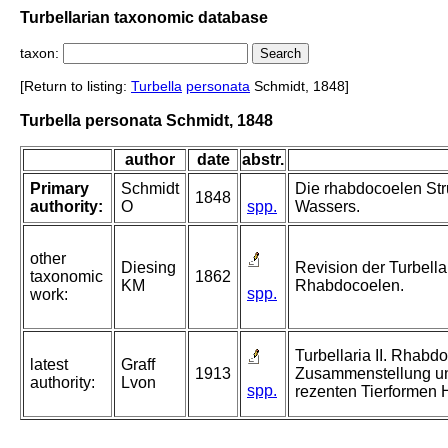
Turbellarian taxonomic database
taxon:
[Return to listing:
Turbella
personata
Schmidt, 1848]
Turbella personata Schmidt, 1848
author
date
abstr.
Primary
Schmidt
Die rhabdocoelen St
1848
authority:
O
spp.
Wassers.
other
Diesing
Revision der Turbella
taxonomic
1862
KM
Rhabdocoelen.
spp.
work:
Turbellaria II. Rhabdo
latest
Graff
1913
Zusammenstellung u
authority:
Lvon
spp.
rezenten Tierformen 