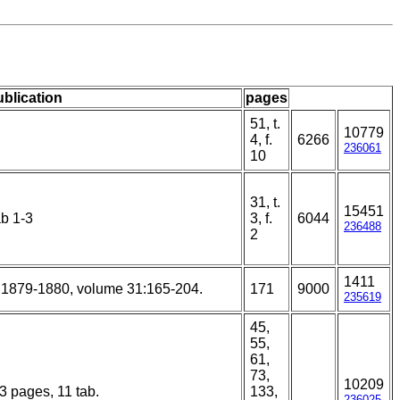
ublication
pages
51, t.
10779
4, f.
6266
236061
10
31, t.
15451
ab 1-3
3, f.
6044
236488
2
1411
 1879-1880, volume 31:165-204.
171
9000
235619
45,
55,
61,
73,
10209
13 pages, 11 tab.
133,
236025