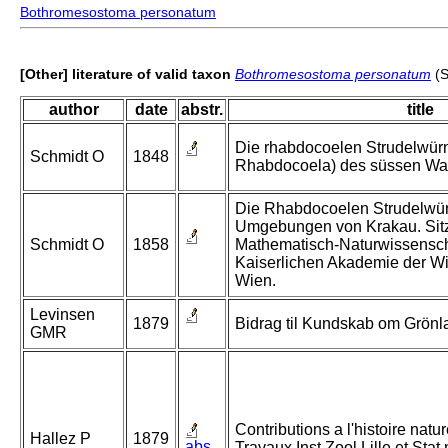
Bothromesostoma personatum
[Other] literature of valid taxon
Bothromesostoma personatum
(S
author
date
abstr.
title
Die rhabdocoelen Strudelwürm
Schmidt O
1848
Rhabdocoela) des süssen Wa
Die Rhabdocoelen Strudelwü
Umgebungen von Krakau. Sitz
Schmidt O
1858
Mathematisch-Naturwissensch
Kaiserlichen Akademie der W
Wien.
Levinsen
1879
Bidrag til Kundskab om Grönla
GMR
Contributions a l'histoire natur
Hallez P
1879
abs.
Travaux Inst Zool Lille et Sta