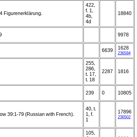
422,
f. 1,
64 Figurenerklärung.
18840
4b,
4d
9
9978
1628
6639
236594
255,
286,
2287
1816
t. 17,
t. 18
239
0
10805
40, t.
17896
ow 39:1-79 (Russian with French).
1, f.
236502
1
105,