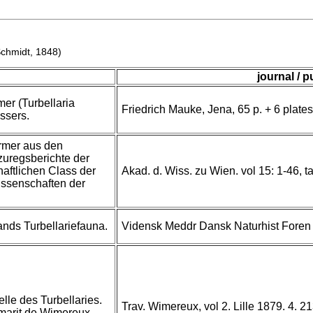
chmidt, 1848)
journal / p
er (Turbellaria
Friedrich Mauke, Jena, 65 p. + 6 plates
ssers.
rmer aus den
uregsberichte der
aftlichen Class der
Akad. d. Wiss. zu Wien. vol 15: 1-46, t
issenschaften der
nds Turbellariefauna.
Vidensk Meddr Dansk Naturhist Foren
elle des Turbellaries.
Trav. Wimereux, vol 2. Lille 1879. 4. 2
t marit de Wimereux