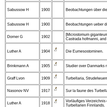
Sabussow H
1900
Beobachtungen über die 
Sabussow H
1900
Beobachtungen ueber die
[Microstomum giganteum;
Dorner G
1902
Castrada hofmanni, and 
Luther A
1904
Die Eumesostominen.
Brinkmann A
1905
Studier over Danmarks r
Graff Lvon
1909
Turbellaria, Strudelwuer
Nasonov NV
1917
Sur la faune des Turbella
Vorläufiges Verzeichnis
Luther A
1918
Turbellarien Finnlands.