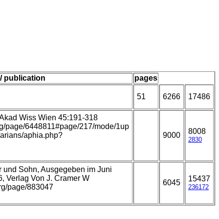
/ publication
pages
51
6266
17486
. Akad Wiss Wien 45:191-318
y.org/page/6448811#page/217/mode/1up
8008
llarians/aphia.php?
9000
2830
er und Sohn, Ausgegeben im Juni
6, Verlag Von J. Cramer W
15437
6045
.org/page/883047
236172