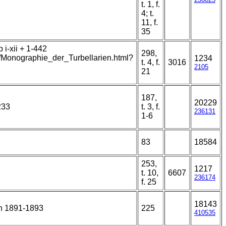
t. 1, f.
4; t.
11, f.
35
i-xii + 1-442
298,
t/Monographie_der_Turbellarien.html?
1234
t. 4, f.
3016
2105
21
187,
20229
233
t. 3, f.
236131
1-6
83
18584
253,
1217
t. 10,
6607
236174
f. 25
18143
n 1891-1893
225
410535