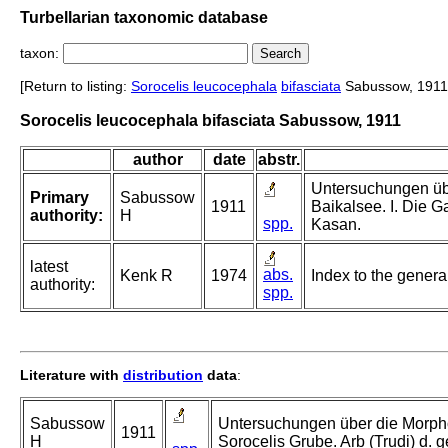
Turbellarian taxonomic database
taxon:
[Return to listing:
Sorocelis leucocephala
bifasciata
Sabussow, 1911
Sorocelis leucocephala bifasciata Sabussow, 1911
author
date
abstr.
Untersuchungen üb
Primary
Sabussow
1911
Baikalsee. I. Die Ga
authority:
H
spp.
Kasan.
latest
abs.
Kenk R
1974
Index to the genera 
authority:
spp.
Literature with
distribution
data
:
Sabussow
Untersuchungen über die Morpho
1911
H
Sorocelis Grube. Arb (Trudi) d. g