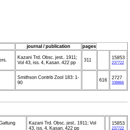
journal / publication
pages
Kazani Trd. Obsc. jest.. 1911;
15853
ers.
311
Vol 43, iss. 4, Kasan. 422 pp
237722
Smithson Contrib Zool 183: 1-
2727
616
90
338866
 Gattung
Kazani Trd. Obsc. jest.. 1911; Vol
15853
43, iss. 4, Kasan. 422 pp
237722