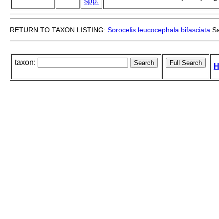
spp.
RETURN TO TAXON LISTING:
Sorocelis leucocephala
bifasciata
Sa
taxon:
H