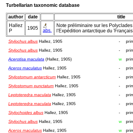
Turbellarian taxonomic database
author
date
title
Hallez
Note préliminaire sur les Polyclades
1905
abs.
P
l'Expédition antarctique du 'Français'
Stylochus albus
Hallez, 1905
-
pri
Stylochus albus
Hallez, 1905
-
pri
Acerotisa maculata
(Hallez, 1905)
w
pri
Aceros maculatus
Hallez, 1905
-
pri
Stylostomum antarcticum
Hallez, 1905
-
pri
Stylostomum punctatum
Hallez, 1905
-
pri
Leptoteredra maculata
Hallez, 1905
-
pri
Leptoteredra maculata
Hallez, 1905
-
pri
Stylochoides albus
Hallez, 1905
-
pri
Stylochus albus
Hallez, 1905
w
pri
Aceros maculatus
Hallez, 1905
w
pri