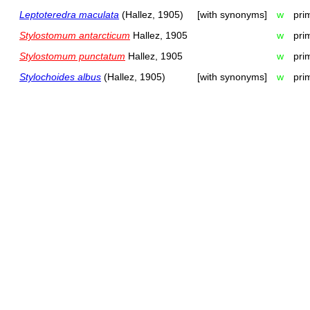
Leptoteredra maculata
(Hallez, 1905)
[with synonyms]
w
pri
Stylostomum antarcticum
Hallez, 1905
w
pri
Stylostomum punctatum
Hallez, 1905
w
pri
Stylochoides albus
(Hallez, 1905)
[with synonyms]
w
pri