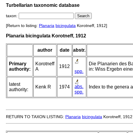
Turbellarian taxonomic database
taxon:
[Return to listing:
Planaria
bicingulata
Korotneff, 1912]
Planaria bicingulata Korotneff, 1912
author
date
abstr.
Primary
Korotneff
Die Planarien des Ba
1912
authority:
A
in: Wiss Ergebn eine
spp.
latest
abs.
Kenk R
1974
Index to the genera an
authority:
spp.
RETURN TO TAXON LISTING:
Planaria
bicingulata
Korotneff, 1912