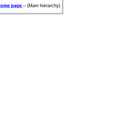
ome page
-- (Main hierarchy)