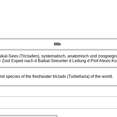
title
ikal-Sees (Tricladen), systematisch, anatomisch und zoogoegra
r Zool Exped nach d Baikal-Seeunter d Leitung d Prof Alexis K
d species of the freshwater triclads (Turbellaria) of the world.