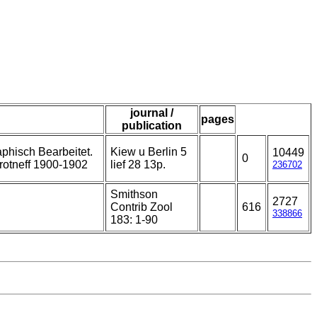
journal /
pages
publication
phisch Bearbeitet.
Kiew u Berlin 5
10449
0
orotneff 1900-1902
lief 28 13p.
236702
Smithson
2727
Contrib Zool
616
338866
183: 1-90