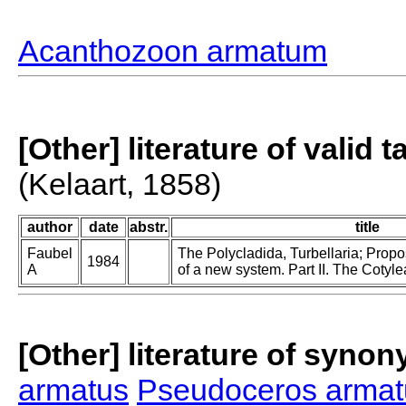
Acanthozoon armatum
[Other] literature of valid 
(Kelaart, 1858)
author
date
abstr.
title
Faubel
The Polycladida, Turbellaria; Prop
1984
A
of a new system. Part II. The Cotyle
[Other] literature of syno
armatus
Pseudoceros armat