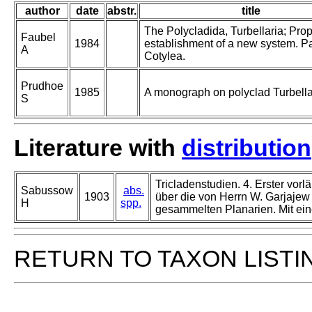
author
date
abstr.
title
The Polycladida, Turbellaria; Pro
Faubel
1984
establishment of a new system. Par
A
Cotylea.
Prudhoe
1985
A monograph on polyclad Turbella
S
Literature with
distribution
Tricladenstudien. 4. Erster vorlä
Sabussow
abs.
1903
über die von Herrn W. Garjajew
H
spp.
gesammelten Planarien. Mit eine
RETURN TO TAXON LISTI