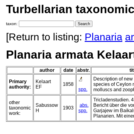
Turbellarian taxonomi
taxon:
[Return to listing:
Planaria
a
Planaria armata Kelaar
author
date
abstr.
ti
Description of new 
Primary
Kelaart
1858
species of Ceylon 
authority:
EF
spp.
molluscs and zoop
Tricladenstudien. 4.
other
Sabussow
abs.
Bericht über die v
taxonomic
1903
H
spp.
Garjajew im Baika
work:
Planarien. Mit einer