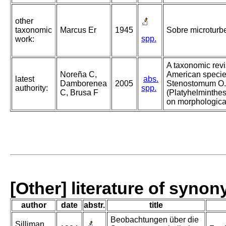
other
taxonomic
Marcus Er
1945
Sobre microturbel
spp.
work:
A taxonomic revi
Noreña C,
American specie
latest
abs.
Damborenea
2005
Stenostomum O.
authority:
spp.
C, Brusa F
(Platyhelminthes
on morphological
[Other] literature of syno
author
date
abstr.
title
Beobachtungen über die
Silliman