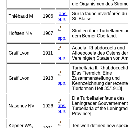
die Organismen des Strome
abs.
Sur la faune invertébrée du
Thiébaud M
1906
spp.
St. Blaise.
Studien über Turbellarien a
Hofsten N v
1907
dem Berner Oberland.
spp.
Acoela, Rhabdocoela und
Graff Lvon
1911
Alloeocoela des Ostens der
spp.
Vereinigten Staaten von Am
Turbellaria II. Rhabdocoelid
[Das Tierreich, Eine
Graff Lvon
1913
Zusammenstellung und
spp.
Kennzeichnung der rezent
Tierformen Heft 35/1913]
Die Turbellarienfauna des
Leningrader Gouvernements
abs.
Nasonov NV
1926
Turbellaria of the Leningrad
spp.
Province]
Kepner WA,
Ten well-defined new speci