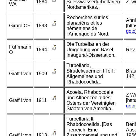
1884
Suesswasserturbellarien
Z. wi
WA
Nordamerikas.
Recherches sur les
Annl
planariéns et les
Girard CF
1893
[htt
némertiens de
goto
l'Amerique du Nord.
Die Turbellarien der
Fuhrmann
1894
Umgebung von Basel.
Rev 
O
Inaugural-Dissertation.
Turbellaria,
Strudelwuermer. I Teil :
Brau
Graff Lvon
1909
Allgemeines und
142
Rhabdocoelida.
Acoela, Rhabdocoela
Z Wi
und Alloeocoela des
Graff Lvon
1911
[htt
Ostens der Vereinigten
goto
Staaten von Amerika.
Turbellaria II.
Rhabdocoelida. [Das
Berl
Tierreich, Eine
Ausg
Graff Lvon
1913
Zusammenstellung und
1966