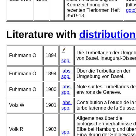
Kennzeichnung der
[htt
rezenten Tierformen Heft
goto
35/1913]
Literature with
distribution
Die Turbellarien der Umge
Fuhrmann O
1894
von Basel. Inaugural-Disser
spp.
abs.
Über die Turbellarien der
Fuhrmann O
1894
spp.
Umgebung von Basel.
abs.
Note sur les Turbellaries de
Fuhrmann O
1900
spp.
environs de Geneve.
abs.
Contribution a l'etude de la
Volz W
1901
spp.
turbellarienne de la Suisse.
Allgemeines über die
biologischen Verhältnisse d
Volk R
1903
Elbe bei Hamburg und über
spp.
Einwirkung der Sielgewäss