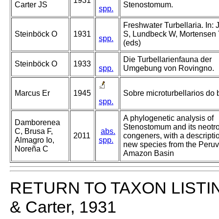
1931
Carter JS
Stenostomum.
spp.
Freshwater Turbellaria. In:
Steinböck O
1931
S, Lundbeck W, Mortensen
spp.
(eds)
Die Turbellarienfauna der
Steinböck O
1933
spp.
Umgebung von Rovingno.
Marcus Er
1945
Sobre microturbellarios do b
spp.
A phylogenetic analysis of
Damborenea
Stenostomum and its neotro
C, Brusa F,
abs.
2011
congeners, with a descriptio
Almagro Io,
spp.
new species from the Peruv
Noreña C
Amazon Basin
RETURN TO TAXON LISTI
& Carter, 1931