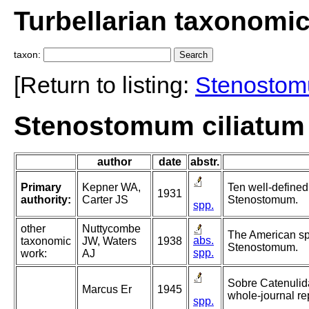
Turbellarian taxonomi
taxon:
[Return to listing:
Stenosto
Stenostomum ciliatum 
author
date
abstr.
Primary
Kepner WA,
Ten well-defined
1931
authority:
Carter JS
Stenostomum.
spp.
other
Nuttycombe
The American sp
abs.
taxonomic
JW, Waters
1938
Stenostomum.
spp.
work:
AJ
Sobre Catenulida
Marcus Er
1945
whole-journal re
spp.