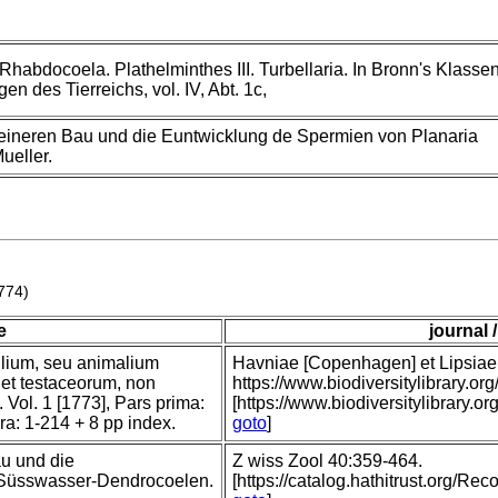
habdocoela. Plathelminthes III. Turbellaria. In Bronn's Klasse
n des Tierreichs, vol. IV, Abt. 1c,
eineren Bau und die Euntwicklung de Spermien von Planaria
ueller.
774)
le
journal 
tilium, seu animalium
Havniae [Copenhagen] et Lipsiae [
 et testaceorum, non
https://www.biodiversitylibrary
 Vol. 1 [1773], Pars prima:
[https://www.biodiversitylibrary.o
era: 1-214 + 8 pp index.
goto
]
u und die
Z wiss Zool 40:359-464.
 Süsswasser-Dendrocoelen.
[https://catalog.hathitrust.org/R