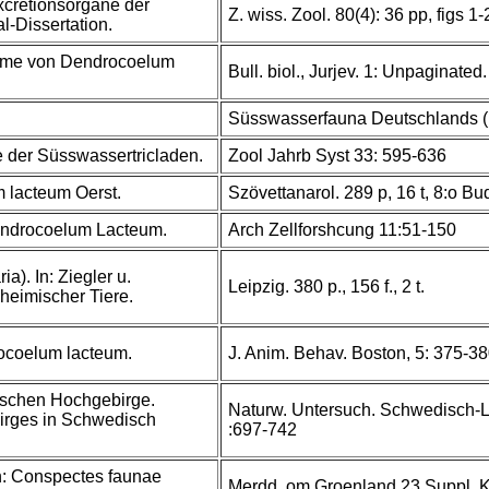
cretionsorgane der
Z. wiss. Zool. 80(4): 36 pp, figs 1-
l-Dissertation.
arme von Dendrocoelum
Bull. biol., Jurjev. 1: Unpaginated.
Süsswasserfauna Deutschlands (
e der Süsswassertricladen.
Zool Jahrb Syst 33: 595-636
 lacteum Oerst.
Szövettanarol. 289 p, 16 t, 8:o Bu
endrocoelum Lacteum.
Arch Zellforshcung 11:51-150
a). In: Ziegler u.
Leipzig. 380 p., 156 f., 2 t.
heimischer Tiere.
ocoelum lacteum.
J. Anim. Behav. Boston, 5: 375-3
ischen Hochgebirge.
Naturw. Untersuch. Schwedisch-L
irges in Schwedisch
:697-742
In: Conspectes faunae
Merdd. om Groenland 23 Suppl. 