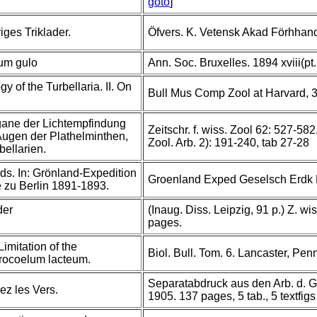
goto
]
ges Triklader.
Öfvers. K. Vetensk Akad Förhhand
um gulo
Ann. Soc. Bruxelles. 1894 xviii(pt.
y of the Turbellaria. II. On
Bull Mus Comp Zool at Harvard, 31
gane der Lichtempfindung
Zeitschr. f. wiss. Zool 62: 527-582
 Augen der Plathelminthen,
Zool. Arb. 2): 191-240, tab 27-28
bellarien.
s. In: Grönland-Expedition
Groenland Exped Geselsch Erdk 
e zu Berlin 1891-1893.
der
(Inaug. Diss. Leipzig, 91 p.) Z. wi
pages.
imitation of the
Biol. Bull. Tom. 6. Lancaster, Pe
rocoelum lacteum.
Separatabdruck aus den Arb. d. Ge
ez les Vers.
1905. 137 pages, 5 tab., 5 textfigs