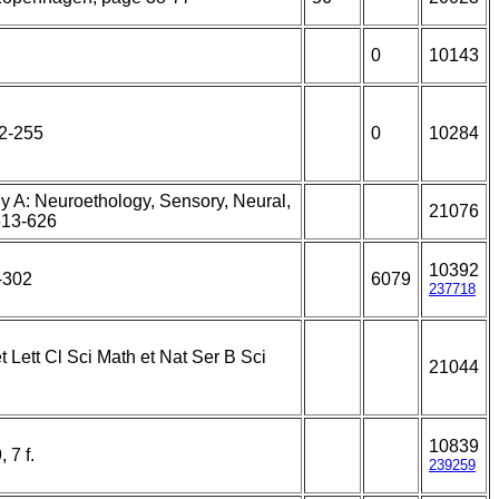
0
10143
22-255
0
10284
y A: Neuroethology, Sensory, Neural,
21076
613-626
10392
-302
6079
237718
t Lett Cl Sci Math et Nat Ser B Sci
21044
10839
 7 f.
239259