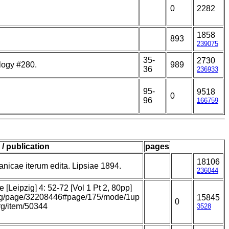
0
2282
1858
893
239075
35-
2730
logy #280.
989
36
236933
95-
9518
0
96
166759
 / publication
pages
18106
nicae iterum edita. Lipsiae 1894.
236044
[Leipzig] 4: 52-72 [Vol 1 Pt 2, 80pp]
y.org/page/32208446#page/175/mode/1up
15845
0
org/item/50344
3528