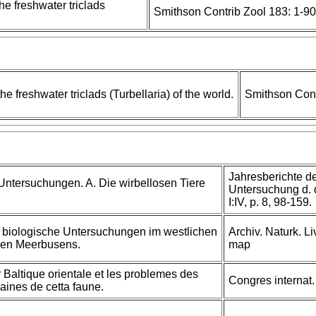
he freshwater triclads
Smithson Contrib Zool 183: 1-90
e freshwater triclads (Turbellaria) of the world.
Smithson Cont
Jahresberichte d
Untersuchungen. A. Die wirbellosen Tiere
Untersuchung d. d
I:IV, p. 8, 98-159.
 biologische Untersuchungen im westlichen
Archiv. Naturk. Li
hen Meerbusens.
map
 Baltique orientale et les problemes des
Congres internat. 
aines de cetta faune.