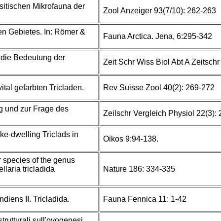
sitischen Mikrofauna der
Zool Anzeiger 93(7/10): 262-263
hen Gebietes. In: Römer &
Fauna Arctica. Jena, 6:295-342
 die Bedeutung der
Zeit Schr Wiss Biol Abt A Zeitsch
ital gefarbten Tricladen.
Rev Suisse Zool 40(2): 269-272
ng und zur Frage des
Zeilschr Vergleich Physiol 22(3):
ke-dwelling Triclads in
Oikos 9:94-138.
species of the genus
laria tricladida
Nature 186: 334-335
diens II. Tricladida.
Fauna Fennica 11: 1-42
trutturali sull'ovogenesi