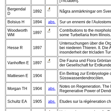
[Tricladen].
Bergendal
1892
Några anmärkningar om Sveri
D
Bolsius H
1894
abs.
Sur un ennemi de l'Aulostom
Woodworth
Contributions to the morpholog
1897
WM
some Turbellaria from Illinois.
Untersuchungen über die Or
Hesse R
1897
bei niederen Thieren. II. Die
insonderheit der tricladen Tur
Die Fauna und Flora Grönland
Vanhoffen E
1897
der Gesellschaft fur Erdkund
Ein Beitrag zur Embryologie 
Mattiesen E
1904
Süsswasserdendrocölen.
Notes on Regeneration. The L
Morgan TH
1904
abs.
Regenerative Power of Dend
Schultz EA
1905
abs.
Etudes sur la régéneration ch