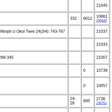
21045
10861
332
6012
235620
r Morph U Okol Tiere 24(3/4): 743-767
21037
21033
 298-345
21007
0
10739
0
10057
24-
2736
695
28
235752