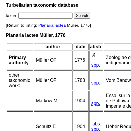
Turbellarian taxonomic database
taxon:
[Return to listing:
Planaria
lactea
Müller, 1776]
Planaria lactea Müller, 1776
author
date
abstr.
Primary
Zoologiae d
Müller OF
1776
authority:
indigenarum
spp.
other
taxonomic
Müller OF
1783
Vom Bandwur
spp.
work:
Essai sur l
Markow M
1904
de Poltawa. 
spp.
Imperiale d
abs.
Schultz E
1904
Ueber Reduc
spp.