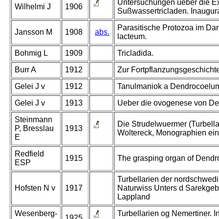
Untersuchungen ueber die Ex
Wilhelmi J
1906
Sußwassertricladen. Inaugura
Parasitische Protozoa im D
Jansson M
1908
abs.
lacteum.
Bohmig L
1909
Tricladida.
Burr A
1912
Zur Fortpflanzungsgeschicht
Gelei J v
1912
Tanulmaniok a Dendrocoelum
Gelei J v
1913
Ueber die ovogenese von D
Steinmann
Die Strudelwuermer (Turbellari
P, Bresslau
1913
Woltereck, Monographien ein
E
Redfield
1915
The grasping organ of Dendr
ESP
Turbellarien der nordschwed
Hofsten N v
1917
Naturwiss Unters d Sarekgeb
Lappland
Wesenberg-
Turbellarien og Nemertiner. 
1925