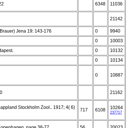
22
6348
11036
21142
Brauer) Jena 19: 143-176
0
9940
0
10003
dapest.
0
10132
0
10134
0
10887
80
21162
appland Stockholm Zool.. 1917; 4( 6)
10264
717
6108
237717
Kopenhagen, page 38-77
56
20023