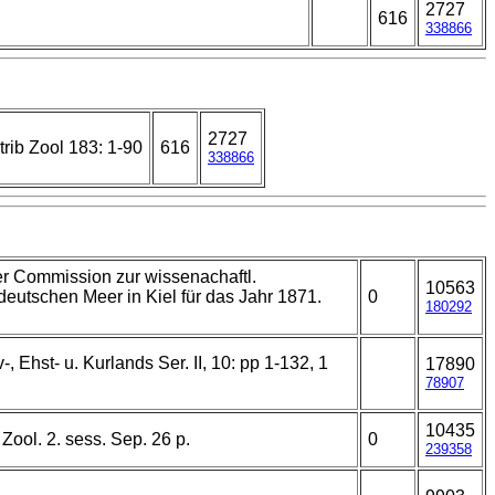
2727
616
338866
2727
rib Zool 183: 1-90
616
338866
er Commission zur wissenachaftl.
10563
eutschen Meer in Kiel für das Jahr 1871.
0
180292
v-, Ehst- u. Kurlands Ser. II, 10: pp 1-132, 1
17890
78907
10435
Zool. 2. sess. Sep. 26 p.
0
239358