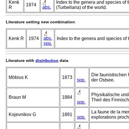
Kenk
Index to the genera and species of t
1974
abs.
R
(Turbellaria) of the world.
Literature setting new combination
:
abs.
Kenk R
1974
Index to the genera and species of th
spp.
Literature with
distribution
data
:
Die faunistischen 
Möbius K
1873
spp.
der Ostsee.
Physikalische und
Braun M
1884
Theil des Finnisc
spp.
La faune de la mer
Kojevnikov G
1891
spp.
explorations proch