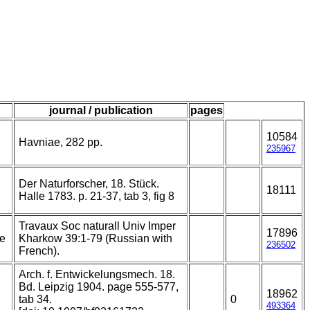
journal / publication
pages
10584
Havniae, 282 pp.
235967
Der Naturforscher, 18. Stück.
18111
Halle 1783. p. 21-37, tab 3, fig 8
Travaux Soc naturall Univ Imper
17896
te
Kharkow 39:1-79 (Russian with
236502
French).
Arch. f. Entwickelungsmech. 18.
Bd. Leipzig 1904. page 555-577,
18962
tab 34.
0
493364