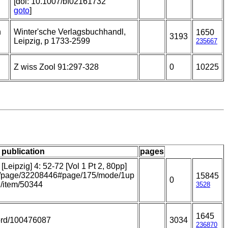
[doi: 10.1007/bf02161732
goto
]
n
Winter'sche Verlagsbuchhandl,
1650
3193
Leipzig, p 1733-2599
235667
Z wiss Zool 91:297-328
0
10225
/ publication
pages
Leipzig] 4: 52-72 [Vol 1 Pt 2, 80pp]
.org/page/32208446#page/175/mode/1up
15845
0
rg/item/50344
3528
1645
ecord/100476087
3034
236870