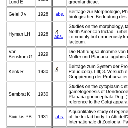
Lund E
groenlandicae.
Beiträge zur Morphologie, P
Gelei J v
1928
abs.
biologischen Bedeutung des
Studies on the morphology, ta
North American triclad Turbellar
Hyman LH
1928
abs.
commonly but erroneously 
lacteum.
Van
Die Nahrungsaufnahme von 
1929
Beuskom G
Müller und Planaria lugubris
Beiträge zum System der Prob
Kenk R
1930
Paludicola). I-III; 3. Versuch 
Gruppierung der Probursalier
Studies on the cytoplasmic st
gametogenesis of Dendrocoe
Sembrat K
1930
Planaria gonocephala Dug. (Tr
reference to the Golgi appar
A quantitative study of regen
Sivickis PB
1931
abs.
of the triclad body. In Atti de
Internationale di Zoologia, 