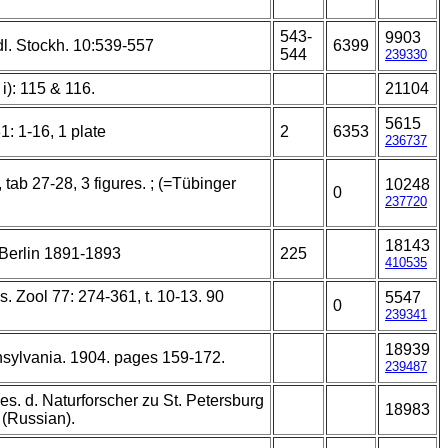
543-
9903
l. Stockh. 10:539-557
6399
544
239330
 i): 115 & 116.
21104
5615
: 1-16, 1 plate
2
6353
236737
, tab 27-28, 3 figures. ; (=Tübinger
10248
0
237720
18143
Berlin 1891-1893
225
410535
ss. Zool 77: 274-361, t. 10-13. 90
5547
0
239341
18939
nnsylvania. 1904. pages 159-172.
239487
s. d. Naturforscher zu St. Petersburg
18983
 (Russian).