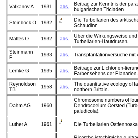
Beitrag zur Kenntnis der para
Valkanov A
1931
abs.
bulgarischen Tricladen
Die Turbellarien des arktisc
Steinböck O
1932
Schaudinn
Uber die Wirkungsweise und
Mattes O
1932
abs.
Turbellarien-Hautdrusen.
Steinmann
1933
abs.
Transplantationversuche mit v
P
Beitrage zur Lichtorien-tieru
Lemke G
1935
abs.
Farbensehens der Planarien.
Reynoldson
The quantitative ecology of la
1958
abs.
TB
northern Britain.
Chromosome numbers of four 
Dahm AG
1960
Dendrocoelum Oersted (Turbel
paludicola).
Luther A
1961
Die Turbellarien Ostfennoskan
Ricerche istochimiche e ultras