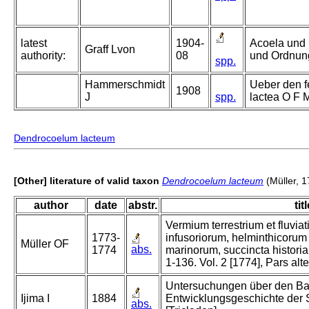
latest
1904-
Acoela und R
Graff Lvon
authority:
08
und Ordnunge
spp.
Hammerschmidt
Ueber den f
1908
J
spp.
lactea O F M
Dendrocoelum lacteum
[Other] literature of valid taxon
Dendrocoelum lacteum
(Müller, 1
author
date
abstr.
tit
Vermium terrestrium et fluvia
1773-
infusoriorum, helminthicorum
Müller OF
abs.
1774
marinorum, succincta historia.
1-136. Vol. 2 [1774], Pars alt
Untersuchungen über den Ba
Ijima I
1884
Entwicklungsgeschichte der
abs.