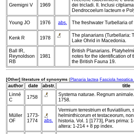
Gremigni V
1969
dei tricladi. II. Inclusi citplam
Dendrocoelum lacteum e Poly
Young JO
1976
abs.
The freshwater Turbellaria of 
The planarians (Turbellaria: T
Kenk R
1978
Lake Ohrid in Macedonia.
Ball IR,
British Planarians. Platyhelm
Reynoldson
1981
notes for the identification o
RB
the British Fauna 19.
[Other] literature of synonyms
(
Planaria lactea
Fasciola hepatica 
author
date
abstr.
title
Linné
Systema naturae. Regnum animale.
1758
C
1758.
Vermium terrestrium et fluviatilium,
Müller
1773-
helminthicorum et testaceorum, non
abs.
OF
1774
historia. Vol. 1 [1773], Pars prima: 1
altera: 1-214 + 8 pp index.