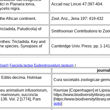
atici in Planaria torva,
Accad naz Lincei 47:397-404.
celis nigra.
the African continent.
Zool. Anz., Jena 197: 419-432
ricladida, Paludicola) of
Smithsonian Contributions to Zoo
inthes: Tricladida. Key and
f the species. Synopses of
Cambridge Univ. Press. pp. 1-141
(part)
Fasciola lactea
Eudendrocoelum lacteum
)
journal
 Editio decima. Holmiae
Cura societatis zoologicae germa
 seu animalium infusoriorum,
Havniae [Copenhagen] et Lipsiae 
 marinorum, succincta
https://www.biodiversitylibrar
-136. Vol. 2 [1774], Pars
[https://www.biodiversitylibrary.
goto
]