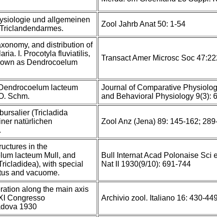
hysiologie und allgemeinen
Zool Jahrb Anat 50: 1-54
 Triclandendarmes.
xonomy, and distribution of
ia. I. Procotyla fluviatilis,
Transact Amer Microsc Soc 47:2
known as Dendrocoelum
Dendrocoelum lacteum
Journal of Comparative Physiolog
 O. Schm.
and Behavioral Physiology 9(3): 
ursalier (Tricladida
einer natürlichen
Zool Anz (Jena) 89: 145-162; 289
.
ructures in the
lum lacteum Mull, and
Bull Internat Acad Polonaise Sci e
icladidea), with special
Nat II 1930(9/10): 691-744
atus and vacuome.
eration along the main axis
ll'XI Congresso
Archivio zool. Italiano 16: 430-449,
Padova 1930