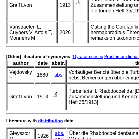
Graff Lvon
1913
Zusammenstellung un
Tierformen Heft 35/19
Vanstraelen L,
Cutting the Gordian kn
Cuypers V, Artois T,
2026
hermaphroditus Ehrenb
Monnens M
remarks on taxonomic
[Other] literature of synonyms
(
Gyrator coecus
Prostomum linea
author
date
abstr.
ti
Vejdovsky
Vorläufiger Bericht über die Tur
1880
abs.
F
nebst Bemerkungen über einige
Turbellaria II. Rhabdocoelida. [
Graff Lvon
1913
Zusammenstellung und Kennzei
Heft 35/1913]
Literature with
distribution
data
:
Gieysztor
abs.
Über die Rhabdocoelidenfauna
1926
M
spp.
Warschau.