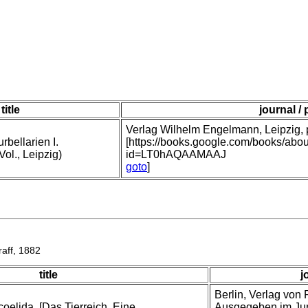
title
journal /
Verlag Wilhelm Engelmann, Leipzig, p
bellarien I.
[https://books.google.com/books/abo
ol., Leipzig)
id=LT0hAQAAMAAJ
goto
]
aff, 1882
title
j
Berlin, Verlag von
coelida. [Das Tierreich, Eine
Ausgegeben im Juni