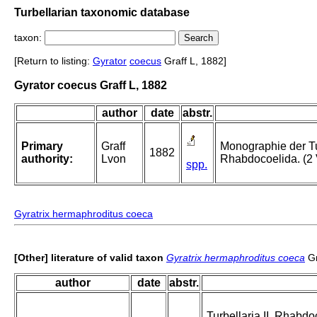
Turbellarian taxonomic database
taxon:
[Return to listing:
Gyrator
coecus
Graff L, 1882]
Gyrator coecus Graff L, 1882
author
date
abstr.
Primary
Graff
Monographie der Tur
1882
authority:
Lvon
Rhabdocoelida. (2 V
spp.
Gyratrix hermaphroditus coeca
[Other] literature of valid taxon
Gyratrix hermaphroditus coeca
Gr
author
date
abstr.
Turbellaria II. Rhabdo