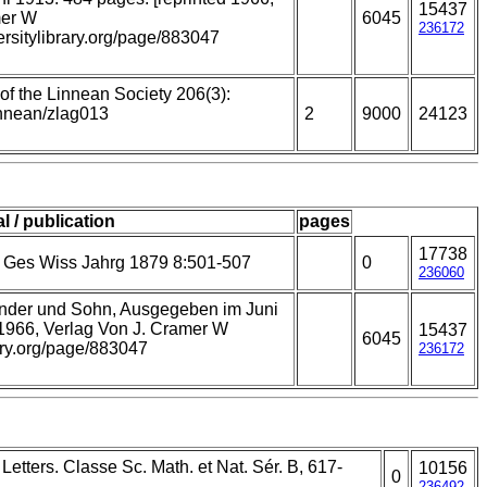
15437
mer W
6045
236172
ersitylibrary.org/page/883047
of the Linnean Society 206(3):
innean/zlag013
2
9000
24123
l / publication
pages
17738
 Ges Wiss Jahrg 1879 8:501-507
0
236060
länder und Sohn, Ausgegeben im Juni
 1966, Verlag Von J. Cramer W
15437
6045
rary.org/page/883047
236172
Letters. Classe Sc. Math. et Nat. Sér. B, 617-
10156
0
236492