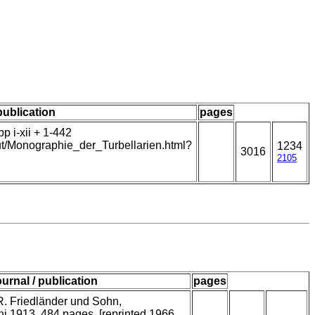
 publication
pages
p i-xii + 1-442
ut/Monographie_der_Turbellarien.html?
1234
3016
2105
ournal / publication
pages
 R. Friedländer und Sohn,
 1913. 484 pages. [reprinted 1966,