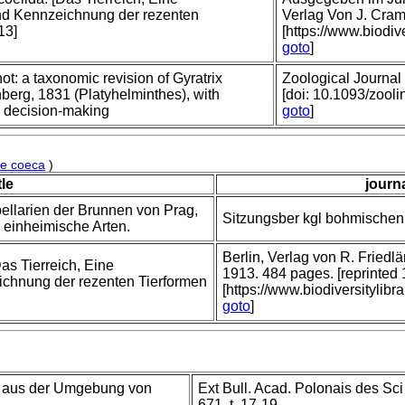
d Kennzeichnung der rezenten
Verlag Von J. Cra
13]
[https://www.biodiv
goto
]
ot: a taxonomic revision of Gyratrix
Zoological Journal 
erg, 1831 (Platyhelminthes), with
[doi: 10.1093/zool
 decision-making
goto
]
re coeca
)
tle
journa
bellarien der Brunnen von Prag,
Sitzungsber kgl bohmischen
 einheimische Arten.
Berlin, Verlag von R. Fried
Das Tierreich, Eine
1913. 484 pages. [reprinted
chnung der rezenten Tierformen
[https://www.biodiversitylib
goto
]
 aus der Umgebung von
Ext Bull. Acad. Polonais des Sci 
671, t. 17-19