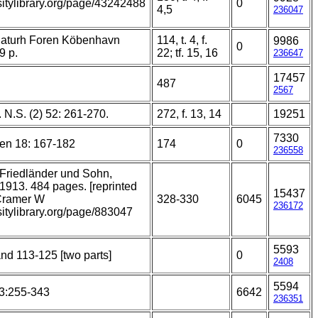
sitylibrary.org/page/43242488
0
4,5
236047
Naturh Foren Köbenhavn
114, t. 4, f.
9986
0
9 p.
22; tf. 15, 16
236647
17457
487
2567
. N.S. (2) 52: 261-270.
272, f. 13, 14
19251
7330
ien 18: 167-182
174
0
236558
 Friedländer und Sohn,
913. 484 pages. [reprinted
15437
 Cramer W
328-330
6045
236172
sitylibrary.org/page/883047
5593
nd 113-125 [two parts]
0
2408
5594
 3:255-343
6642
236351