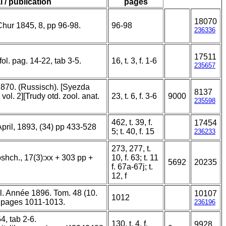
l / publication
pages
18070
Chur 1845, 8, pp 96-98.
96-98
236336
17511
ol. pag. 14-22, tab 3-5.
16, t. 3, f. 1-6
235657
870. (Russisch). [Syezda
8137
vol. 2][Trudy otd. zool. anat.
23, t. 6, f. 3-6
9000
235598
462, t. 39, f.
17454
April, 1893, (34) pp 433-528
5; t. 40, f. 15
236233
273, 277, t.
shch., 17(3):xx + 303 pp +
10, f. 63; t. 11
5692
20235
f. 67a-67j; t.
12, f
l. Année 1896. Tom. 48 (10.
10107
1012
6. pages 1011-1013.
236196
4, tab 2-6.
130, t. 4, f.
9928