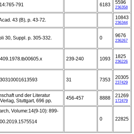
5596
 14:765-791
6183
236358
10843
Acad. 43 (B), p. 43-72.
236344
9676
oli 30, Suppl. p. 305-332.
0
236267
1825
-6409.1978.tb00605.x
239-240
1093
236226
20305
2930310001613593
31
7353
237429
chaft und der Literatur
21269
456-457
8888
Verlag, Stuttgart, 696 pp.
172479
rch, Volume:14(9-10): 899-
0
22825
000.2019.1575514