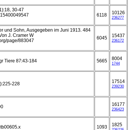
1):18, 30-47
10126
5315400049547
6118
236277
nder und Sohn, Ausgegeben im Juni 1913. 484
 Von J. Cramer W
15437
6045
y.org/page/883047
236172
8004
gr Tiere 87:43-184
5665
1744
17514
):225-228
239230
16177
90
236423
1825
.tb00605.x
1093
236226