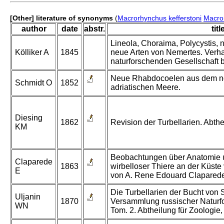
[Other] literature of synonyms
(
Macrorhynchus kefferstoni
Macro
author
date
abstr.
titl
Lineola, Choraima, Polycystis
Kölliker A
1845
neue Arten von Nemertes. Verha
naturforschenden Gesellschaft be
Neue Rhabdocoelen aus dem n
Schmidt O
1852
adriatischen Meere.
Diesing
1862
Revision der Turbellarien. Abth
KM
Beobachtungen über Anatomie 
Claparede
1863
wirbelloser Thiere an der Küste
E
von A. Rene Edouard Clapared
Die Turbellarien der Bucht von 
Uljanin
1870
Versammlung russischer Naturf
WN
Tom. 2. Abtheilung für Zoologie