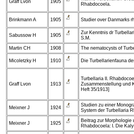
Graff Lvon
1905
Rhabdocoela.
Brinkmann A
1905
Studier over Danmarks rh
Zur Kenntnis dr Turbella
Sabussow H
1905
S.M.
Martin CH
1908
The nematocysts of Turbe
Micoletzky H
1910
Die Turbellarienfauna des
Turbellaria II. Rhabdocoe
Graff Lvon
1913
Zusammenstellung und K
Heft 35/1913]
Studien zu einer Monogr
Meixner J
1924
System der Turbellaria 
Beitrag zur Morphologie 
Meixner J
1925
Rhabdocoela: I. Die Kaly