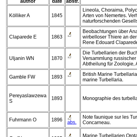
author
date
abstr.
Lineola, Choraima, Poly
Kölliker A
1845
Arten von Nemertes. Ver
naturforschenden Gesellsc
Beobachtungen über Ana
Claparede E
1863
wirbelloser Thiere an de
Rene Edouard Clapared
Die Turbellarien der Buch
Uljanin WN
1870
Versammlung russischer 
Abtheilung für Zoologie,
British Marine Turbellari
Gamble FW
1893
marine Turbellaria.
Pereyaslawzewa
1893
Monographie des turbella
S
Note faunique sur les Tu
Fuhrmann O
1896
abs.
Concarneau.
Marine Turbellarien Orota