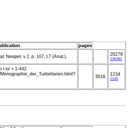
ublication
pages
20278
at. Neapel, v 2, p. 107, t.7 (Anat.).
236392
i-xii + 1-442
t/Monographie_der_Turbellarien.html?
1234
3016
2105