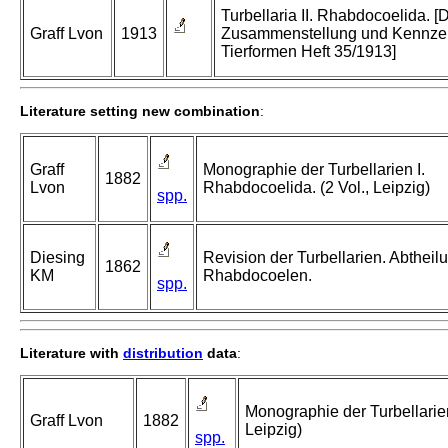
Turbellaria II. Rhabdocoelida. [
Graff Lvon
1913
Zusammenstellung und Kennzei
Tierformen Heft 35/1913]
Literature setting new combination
:
Graff
Monographie der Turbellarien I.
1882
Lvon
Rhabdocoelida. (2 Vol., Leipzig)
spp.
Diesing
Revision der Turbellarien. Abtheil
1862
KM
Rhabdocoelen.
spp.
Literature with
distribution
data
:
Monographie der Turbellarien
Graff Lvon
1882
Leipzig)
spp.