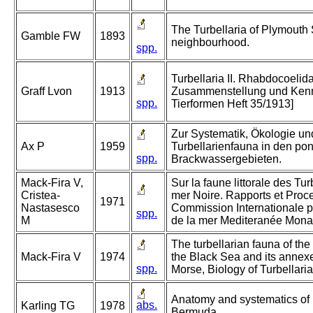
The Turbellaria of Plymouth
Gamble FW
1893
neighbourhood.
spp.
Turbellaria II. Rhabdocoelida
Graff Lvon
1913
Zusammenstellung und Kenn
spp.
Tierformen Heft 35/1913]
Zur Systematik, Ökologie un
Ax P
1959
Turbellarienfauna in den po
spp.
Brackwassergebieten.
Mack-Fira V,
Sur la faune littorale des Tu
Cristea-
mer Noire. Rapports et Pro
1971
Nastasesco
Commission Internationale po
spp.
M
de la mer Mediteranée Mona
The turbellarian fauna of the
Mack-Fira V
1974
the Black Sea and its annexe
spp.
Morse, Biology of Turbellaria
Anatomy and systematics of 
abs.
Karling TG
1978
Bermuda.