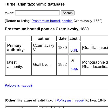
Turbellarian taxonomic database
taxon:
[Return to listing:
Prostomum botterii
pontica
Czerniavsky, 1880]
Prostomum botterii pontica Czerniavsky, 1880
author
date
abstr.
Primary
Czerniavsky
1880
[Graffilla parasi
authority:
V
spp.
latest
Monographie de
Graff Lvon
1882
authority:
Rhabdocoelida. 
spp.
Polycystis naegelii
[Other] literature of valid taxon
Polycystis naegelii
Kölliker, 1845