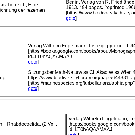
Berlin, Verlag von R. Friedländ
Das Tierreich, Eine
1913. 484 pages. [reprinted 196
chnung der rezenten
[https://www.biodiversitylibrary
goto
]
Verlag Wilhelm Engelmann, Leipzig, pp i-xii + 1-4
[https://books.google.com/books/about/Monograph
id=LT0hAQAAMAAJ
goto
]
Sitzungsber Math-Naturwiss Cl. Akad Wiss Wien 
ung:
https://www.biodiversitylibrary.org/page/644881
[https://marinespecies.org/turbellarians/aphia.p
goto
]
Verlag Wilhelm Engelmann, Leip
 I. Rhabdocoelida. (2 Vol.,
[https://books.google.com/boo
id=LT0hAQAAMAAJ
goto
]