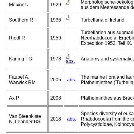
Morphologische-oekologi
Meixner J
1929
aus dem Meeressande der
Southern R
1936
Turbellaria of Ireland.
Turbellarien aus submari
Riedl R
1959
Neorhabdocoela. Ergebni
Expedition 1952. Teil IX.
Karling TG
1978
Anatomy and systematics
abs.
Faubel A,
The marine flora and fauna
2005
abs.
Warwick RM
Plathelminthes ('Turbellar
Ax P
2008
Plathelminthes aus Brac
Species diversity of euk
Van Steenkiste
2018
abs.
Rhabdocoela) from the co
N, Leander BS
Polycystididae, Koinocy