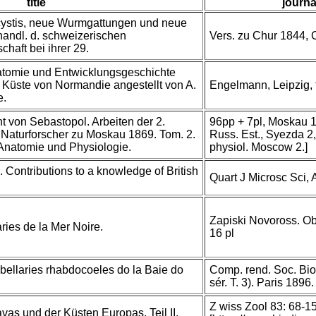
title
journa
cystis, neue Wurmgattungen und neue
handl. d. schweizerischen
Vers. zu Chur 1844, 
haft bei ihrer 29.
tomie und Entwicklungsgeschichte
r Küste von Normandie angestellt von A.
Engelmann, Leipzig, f
e.
t von Sebastopol. Arbeiten der 2.
96pp + 7pl, Moskau 1
Naturforscher zu Moskau 1869. Tom. 2.
Russ. Est., Syezda 2, 
 Anatomie und Physiologie.
physiol. Moscow 2.]
a. Contributions to a knowledge of British
Quart J Microsc Sci, 
Zapiski Novoross. Ob
ries de la Mer Noire.
16 pl
rbellaries rhabdocoeles do la Baie do
Comp. rend. Soc. Bio
sér. T. 3). Paris 189
Z wiss Zool 83: 68-15
vas und der Küsten Europas. Teil II.