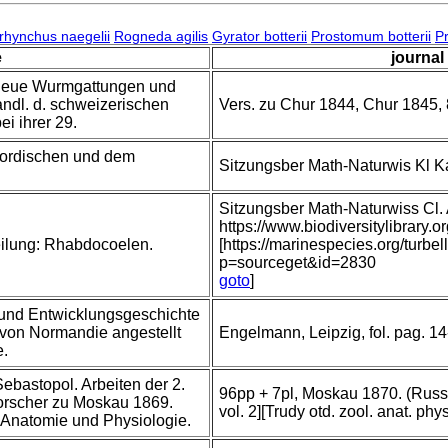
rhynchus naegelii
Rogneda agilis
Gyrator botterii
Prostomum botterii
P
e
journal 
, neue Wurmgattungen und
ndl. d. schweizerischen
Vers. zu Chur 1844, Chur 1845, 
i ihrer 29.
ordischen und dem
Sitzungsber Math-Naturwis Kl 
Sitzungsber Math-Naturwiss Cl
https://www.biodiversitylibrar
eilung: Rhabdocoelen.
[https://marinespecies.org/turbe
p=sourceget&id=2830
goto
]
und Entwicklungsgeschichte
 von Normandie angestellt
Engelmann, Leipzig, fol. pag. 14-
e.
Sebastopol. Arbeiten der 2.
96pp + 7pl, Moskau 1870. (Russi
orscher zu Moskau 1869.
vol. 2][Trudy otd. zool. anat. phy
, Anatomie und Physiologie.