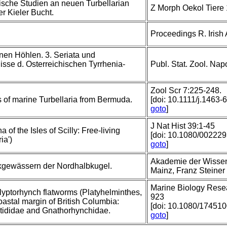
sche Studien an neuen Turbellarian
Z Morph Oekol Tiere
 Kieler Bucht.
Proceedings R. Irish 
nen Höhlen. 3. Seriata und
sse d. Osterreichischen Tyrrhenia-
Publ. Stat. Zool. Nap
Zool Scr 7:225-248.
 of marine Turbellaria from Bermuda.
[doi: 10.1111/j.1463
goto
]
J Nat Hist 39:1-45
 of the Isles of Scilly: Free-living
[doi: 10.1080/0022
ia')
goto
]
Akademie der Wissens
kgewässern der Nordhalbkugel.
Mainz, Franz Steiner 
Marine Biology Resea
alyptorhynch flatworms (Platyhelminthes,
923
astal margin of British Columbia:
[doi: 10.1080/17451
stididae and Gnathorhynchidae.
goto
]