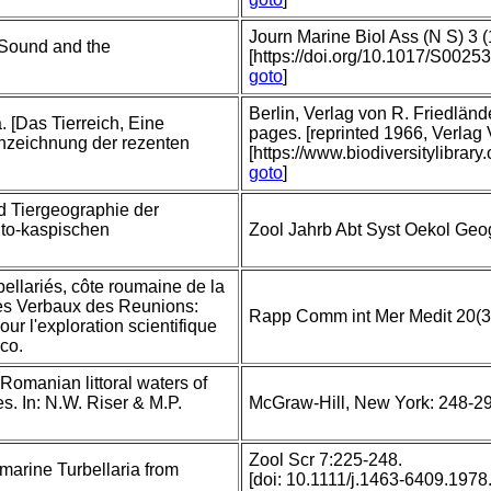
Journ Marine Biol Ass (N S) 3 (
 Sound and the
[https://doi.org/10.1017/S002
goto
]
Berlin, Verlag von R. Friedlä
. [Das Tierreich, Eine
pages. [reprinted 1966, Verlag
zeichnung der rezenten
[https://www.biodiversitylibrar
goto
]
d Tiergeographie der
nto-kaspischen
Zool Jahrb Abt Syst Oekol Geo
rbellariés, côte roumaine de la
ces Verbaux des Reunions:
Rapp Comm int Mer Medit 20(3
ur l'exploration scientifique
co.
 Romanian littoral waters of
s. In: N.W. Riser & M.P.
McGraw-Hill, New York: 248-2
Zool Scr 7:225-248.
marine Turbellaria from
[doi: 10.1111/j.1463-6409.1978