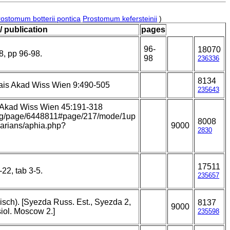
rostomum botterii pontica
Prostomum kefersteinii
)
/ publication
pages
96-
18070
8, pp 96-98.
98
236336
8134
Kais Akad Wiss Wien 9:490-505
235643
. Akad Wiss Wien 45:191-318
y.org/page/6448811#page/217/mode/1up
8008
llarians/aphia.php?
9000
2830
17511
22, tab 3-5.
235657
sch). [Syezda Russ. Est., Syezda 2,
8137
9000
siol. Moscow 2.]
235598