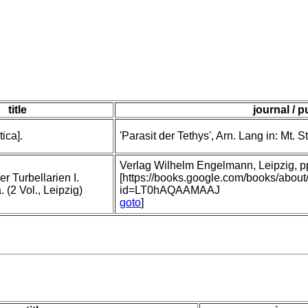
title
journal / p
tica].
'Parasit der Tethys', Arn. Lang in: Mt. St
Verlag Wilhelm Engelmann, Leipzig, pp 
r Turbellarien I.
[https://books.google.com/books/abou
(2 Vol., Leipzig)
id=LT0hAQAAMAAJ
goto
]