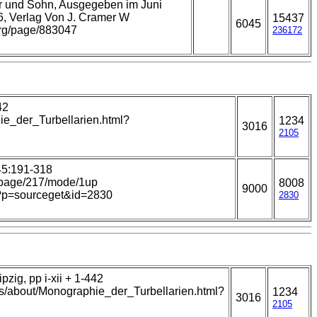
er und Sohn, Ausgegeben im Juni
6, Verlag Von J. Cramer W
15437
6045
.org/page/883047
236172
42
ie_der_Turbellarien.html?
1234
3016
2105
45:191-318
1#page/217/mode/1up
8008
9000
hp?p=sourceget&id=2830
2830
zig, pp i-xii + 1-442
ks/about/Monographie_der_Turbellarien.html?
1234
3016
2105