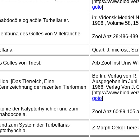
[https://www.biodiver
goto
]
in: Vidensk Meddel 
abdocöle og acöle Turbellarier.
1906 , Volume 58, 15
rienfauna des Golfes von Villefranche
Zool Anz 28:486-489
llaria.
Quart. J. microsc. Sci
 Golfes von Triest.
Arb Zool Inst Univ W
Berlin, Verlag von R.
lida. [Das Tierreich, Eine
Ausgegeben im Juni 1
ennzeichnung der rezenten Tierformen
1966, Verlag Von J.
[https://www.biodiver
goto
]
aphie der Kalyptorhynchier und zum
Zool Anz 60:89-105 a
Rhabdocoela.
und zum System der Turbellaria-
Z Morph Oekol Tiere
ptorhynchia.