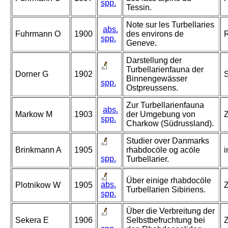
spp.
Tessin.
Note sur les Turbellaries
abs.
Fuhrmann O
1900
des environs de
R
spp.
Geneve.
Darstellung der
Turbellarienfauna der
Dorner G
1902
S
Binnengewässer
spp.
Ostpreussens.
Zur Turbellarienfauna
abs.
Markow M
1903
der Umgebung von
Z
spp.
Charkow (Südrussland).
Studier over Danmarks
Brinkmann A
1905
rhabdocöle og acöle
i
spp.
Turbellarier.
Über einige rhabdocöle
abs.
Plotnikow W
1905
Z
Turbellarien Sibiriens.
spp.
Über die Verbreitung der
Sekera E
1906
Selbstbefruchtung bei
Z