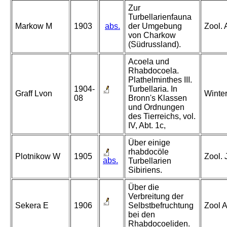
Zur
Turbellarienfauna
Markow M
1903
abs.
der Umgebung
Zool. 
von Charkow
(Südrussland).
Acoela und
Rhabdocoela.
Plathelminthes III.
1904-
Turbellaria. In
Graff Lvon
Winter
08
Bronn's Klassen
und Ordnungen
des Tierreichs, vol.
IV, Abt. 1c,
Über einige
rhabdocöle
Plotnikow W
1905
Zool. 
abs.
Turbellarien
Sibiriens.
Über die
Verbreitung der
Sekera E
1906
Selbstbefruchtung
Zool 
bei den
Rhabdocoeliden.