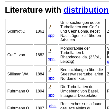
Literature with
distribution
Untersuchungen ueber
Turbellarien von Corfu
Schmidt O
1861
und Cephalonia, nebst
Z
spp.
Nachträgen zu früheren
Arbeiten.
Monographie der
V
Turbellarien I.
[
Graff Lvon
1882
Rhabdocoelida. (2 Vol.,
spp.
Leipzig)
g
Beobachtungen über die
Silliman WA
1884
Suesswasserturbellarien
Z
spp.
Nordamerikas.
Die Turbellarien der
Fuhrmann O
1894
Umgebung von Basel.
R
spp.
Inaugural-Dissertation.
Recherches sur la faune
abs.
Fuhrmann O
1897
des lacs alpins du
R