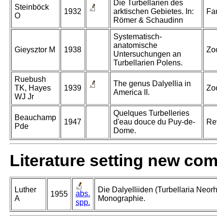
Die Turbellarien des
Steinböck
1932
arktischen Gebietes. In:
Fa
O
Römer & Schaudinn
Systematisch-
anatomische
Gieysztor M
1938
Zo
Untersuchungen an
Turbellarien Polens.
Ruebush
The genus Dalyellia in
TK, Hayes
1939
Zoo
America II.
WJ Jr
Quelques Turbelleries
Beauchamp
1947
d'eau douce du Puy-de-
Re
Pde
Dome.
Literature setting new co
Luther
Die Dalyelliiden (Turbellaria Neor
abs.
1955
A
Monographie.
spp.