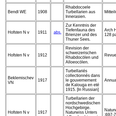
Rhabdocoele
Bendl WE
1908
Turbellarien aus
Mittei
Innerasien.
Zur Kenntnis der
Tiefenfauna des
Arch H
Hofsten N v
1911
abs.
Brienzer und des
128 p
Thuner Sees.
Revision der
schweizerischen
Hofsten N v
1912
Revue
Rhabdocölen und
Alloeocölen.
Turbellariés
collectionnés dans
Beklemischev
1917
le gouvernement
Annua
VN
de Kalouga en eté
1915. [In Russian]
Turbellarien der
nordschwedischen
Hochgebirge.
Naturw
Hofsten N v
1917
Naturwiss Unters
:697-