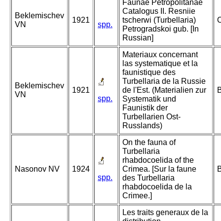
Faunae Petropolitanae
Catalogus II. Resniie
Beklemischev
1921
tscherwi (Turbellaria)
C
VN
spp.
Petrogradskoi gub. [In
Russian]
Materiaux concernant
las systematique et la
faunistique des
Turbellaria de la Russie
Beklemischev
1921
de l'Est. (Materialien zur
B
VN
spp.
Systematik und
Faunistik der
Turbellarien Ost-
Russlands)
On the fauna of
Turbellaria
rhabdocoelida of the
Nasonov NV
1924
Crimea. [Sur la faune
B
spp.
des Turbellaria
rhabdocoelida de la
Crimee.]
Les traits generaux de la