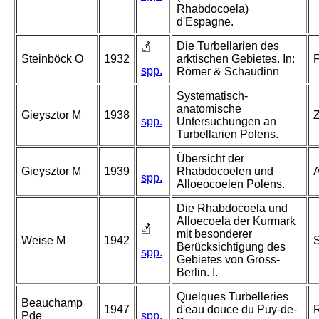
Rhabdocoela)
d'Espagne.
Die Turbellarien des
Steinböck O
1932
arktischen Gebietes. In:
F
spp.
Römer & Schaudinn
Systematisch-
anatomische
Gieysztor M
1938
Z
spp.
Untersuchungen an
Turbellarien Polens.
Übersicht der
Gieysztor M
1939
Rhabdocoelen und
A
spp.
Alloeocoelen Polens.
Die Rhabdocoela und
Alloecoela der Kurmark
mit besonderer
Weise M
1942
S
Berücksichtigung des
spp.
Gebietes von Gross-
Berlin. I.
Quelques Turbelleries
Beauchamp
1947
d'eau douce du Puy-de-
R
Pde
spp.