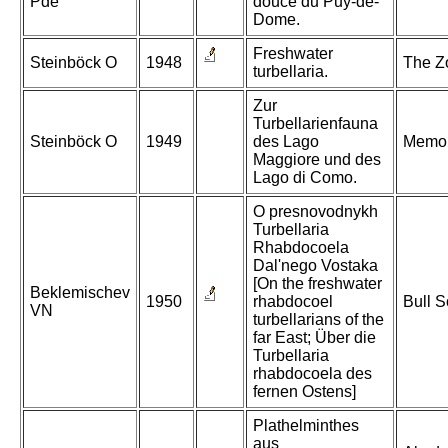
Pde
douce du Puy-de-
Dome.
Freshwater
Steinböck O
1948
The Zo
turbellaria.
Zur
Turbellarienfauna
Steinböck O
1949
des Lago
Memoir
Maggiore und des
Lago di Como.
O presnovodnykh
Turbellaria
Rhabdocoela
Dal'nego Vostaka
[On the freshwater
Beklemischev
1950
rhabdocoel
Bull S
VN
turbellarians of the
far East; Über die
Turbellaria
rhabdocoela des
fernen Ostens]
Plathelminthes
aus