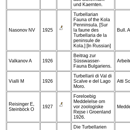
und Kaernten.
Turbellarian
Fauna of the Kola
Penninsula. [Sur
Nasonov NV
1925
la faune des
Bull. 
Turbellaria de la
peninsule de
Kola.] [In Russian]
Beitrag zur
Valkanov A
1926
Süsswasser-
Arbeit
Fauna Bulgariens.
Turbellarii di Val di
Vialli M
1926
Scalve e del Lago
Atti S
Moro.
Foreloebig
Meddelelse om
Reisinger E,
1927
vor zoologiske
Medde
Steinböck O
Rejse i Groenland
1926.
Die Turbellarien