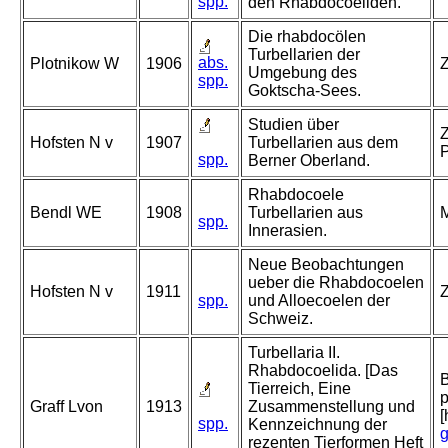
spp.
den Rhabdocoeliden.
Die rhabdocölen
Turbellarien der
abs.
Plotnikow W
1906
Z
Umgebung des
spp.
Goktscha-Sees.
Studien über
Z
Hofsten N v
1907
Turbellarien aus dem
P
spp.
Berner Oberland.
Rhabdocoele
Bendl WE
1908
Turbellarien aus
M
spp.
Innerasien.
Neue Beobachtungen
ueber die Rhabdocoelen
Hofsten N v
1911
Z
spp.
und Alloecoelen der
Schweiz.
Turbellaria II.
Rhabdocoelida. [Das
B
Tierreich, Eine
p
Graff Lvon
1913
Zusammenstellung und
[
spp.
Kennzeichnung der
g
rezenten Tierformen Heft