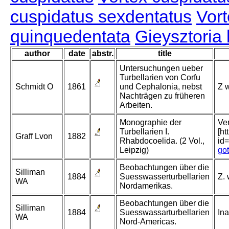
cuspidatus sexdentatus
Vort
quinquedentata
Gieysztoria 
author
date
abstr.
title
Untersuchungen ueber
Turbellarien von Corfu
Schmidt O
1861
und Cephalonia, nebst
Z w
Nachträgen zu früheren
Arbeiten.
Monographie der
Ver
Turbellarien I.
[h
Graff Lvon
1882
Rhabdocoelida. (2 Vol.,
id
Leipzig)
go
Beobachtungen über die
Silliman
1884
Suesswasserturbellarien
Z. 
WA
Nordamerikas.
Beobachtungen über die
Silliman
1884
Suesswassarturbellarien
Ina
WA
Nord-Americas.