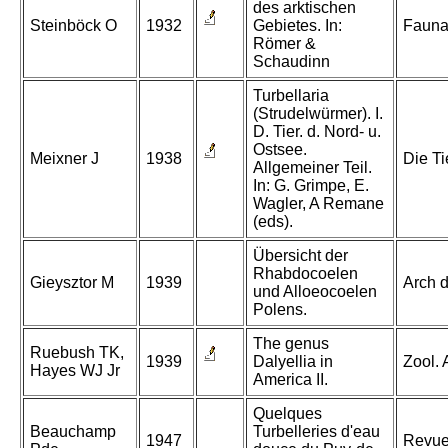
des arktischen
Steinböck O
1932
Gebietes. In:
Fauna 
Römer &
Schaudinn
Turbellaria
(Strudelwürmer). I.
D. Tier. d. Nord- u.
Ostsee.
Meixner J
1938
Die Ti
Allgemeiner Teil.
In: G. Grimpe, E.
Wagler, A Remane
(eds).
Übersicht der
Rhabdocoelen
Gieysztor M
1939
Arch d
und Alloeocoelen
Polens.
The genus
Ruebush TK,
1939
Dalyellia in
Zool. 
Hayes WJ Jr
America II.
Quelques
Beauchamp
Turbelleries d'eau
1947
Revue