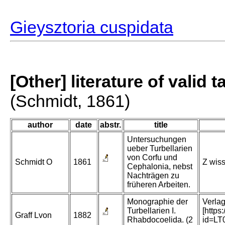
Gieysztoria cuspidata
[Other] literature of valid 
(Schmidt, 1861)
author
date
abstr.
title
Untersuchungen
ueber Turbellarien
von Corfu und
Schmidt O
1861
Z wiss
Cephalonia, nebst
Nachträgen zu
früheren Arbeiten.
Monographie der
Verlag
Turbellarien I.
[https
Graff Lvon
1882
Rhabdocoelida. (2
id=L