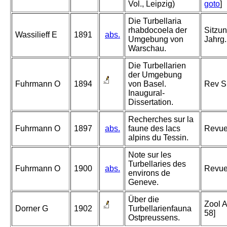
Vol., Leipzig)
goto
]
Die Turbellaria
rhabdocoela der
Sitzun
Wassilieff E
1891
abs.
Umgebung von
Jahrg.
Warschau.
Die Turbellarien
der Umgebung
Fuhrmann O
1894
von Basel.
Rev Su
Inaugural-
Dissertation.
Recherches sur la
Fuhrmann O
1897
abs.
faune des lacs
Revue
alpins du Tessin.
Note sur les
Turbellaries des
Fuhrmann O
1900
abs.
Revue 
environs de
Geneve.
Über die
Zool A
Dorner G
1902
Turbellarienfauna
58]
Ostpreussens.