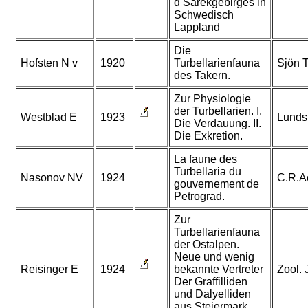
d Sarekgebirges in
Schwedisch
Lappland
Die
Hofsten N v
1920
Turbellarienfauna
Sjön T
des Takern.
Zur Physiologie
der Turbellarien. I.
Westblad E
1923
Lunds 
Die Verdauung. II.
Die Exkretion.
La faune des
Turbellaria du
Nasonov NV
1924
C.R.A
gouvernement de
Petrograd.
Zur
Turbellarienfauna
der Ostalpen.
Neue und wenig
Reisinger E
1924
bekannte Vertreter
Zool. J
Der Graffilliden
und Dalyelliden
aus Steiermark