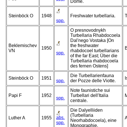
Dome.
Steinböck O
1948
Freshwater turbellaria.
T
spp.
O presnovodnykh
Turbellaria Rhabdocoela
Dal'nego Vostaka [On
Beklemischev
the freshwater
1950
B
VN
rhabdocoel turbellarians
spp.
of the far East; Über die
Turbellaria rhabdocoela
des fernen Ostens]
Die Turbellarienfauna
Steinböck O
1951
I
spp.
der Pozze delle Viotte.
Note faunistiche sui
Papi F
1952
Turbellari dell'Italia
M
spp.
centrale.
Die Dalyelliiden
(Turbellaria
abs.
Luther A
1955
A
Neorhabdocoela), eine
spp.
Monographie.