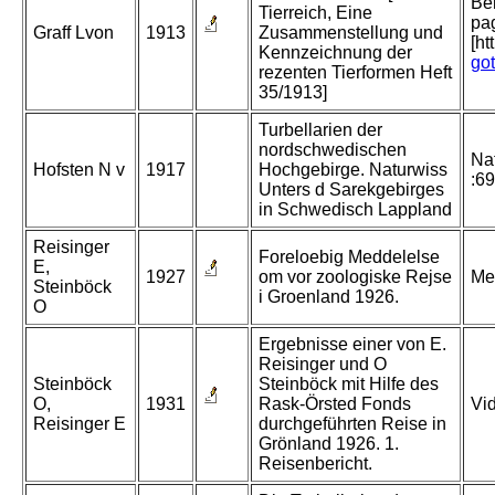
Be
Tierreich, Eine
pag
Graff Lvon
1913
Zusammenstellung und
[ht
Kennzeichnung der
go
rezenten Tierformen Heft
35/1913]
Turbellarien der
nordschwedischen
Na
Hofsten N v
1917
Hochgebirge. Naturwiss
:6
Unters d Sarekgebirges
in Schwedisch Lappland
Reisinger
Foreloebig Meddelelse
E,
1927
om vor zoologiske Rejse
Me
Steinböck
i Groenland 1926.
O
Ergebnisse einer von E.
Reisinger und O
Steinböck
Steinböck mit Hilfe des
O,
1931
Rask-Örsted Fonds
Vid
Reisinger E
durchgeführten Reise in
Grönland 1926. 1.
Reisenbericht.