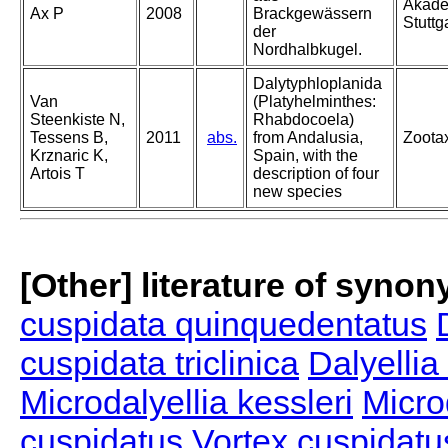
Akadem
Ax P
2008
Brackgewässern
Stuttg
der
Nordhalbkugel.
Dalytyphloplanida
Van
(Platyhelminthes:
Steenkiste N,
Rhabdocoela)
Tessens B,
2011
abs.
from Andalusia,
Zoota
Krznaric K,
Spain, with the
Artois T
description of four
new species
[Other] literature of syno
cuspidata quinquedentatus
cuspidata triclinica
Dalyellia
Microdalyellia kessleri
Micro
cuspidatus
Vortex cuspidat