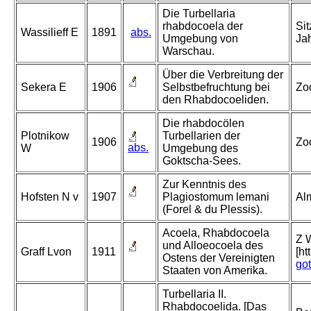
Die Turbellaria
rhabdocoela der
Sit
Wassilieff E
1891
abs.
Umgebung von
Jah
Warschau.
Über die Verbreitung der
Sekera E
1906
Selbstbefruchtung bei
Zo
den Rhabdocoeliden.
Die rhabdocölen
Plotnikow
Turbellarien der
1906
Zoo
abs.
W
Umgebung des
Goktscha-Sees.
Zur Kenntnis des
Hofsten N v
1907
Plagiostomum lemani
Al
(Forel & du Plessis).
Acoela, Rhabdocoela
Z W
und Alloeocoela des
Graff Lvon
1911
[ht
Ostens der Vereinigten
go
Staaten von Amerika.
Turbellaria II.
Rhabdocoelida. [Das