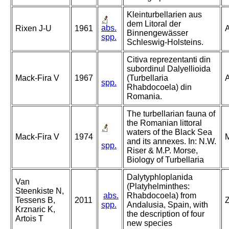
Kleinturbellarien aus
dem Litoral der
abs.
Rixen J-U
1961
A
Binnengewässer
spp.
Schleswig-Holsteins.
Citiva reprezentanti din
subordinul Dalyellioida
Mack-Fira V
1967
(Turbellaria
A
spp.
Rhabdocoela) din
Romania.
The turbellarian fauna of
the Romanian littoral
waters of the Black Sea
Mack-Fira V
1974
M
and its annexes. In: N.W.
spp.
Riser & M.P. Morse,
Biology of Turbellaria
Dalytyphloplanida
Van
(Platyhelminthes:
Steenkiste N,
abs.
Rhabdocoela) from
Tessens B,
2011
Z
spp.
Andalusia, Spain, with
Krznaric K,
the description of four
Artois T
new species