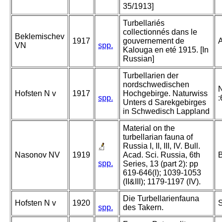
35/1913]
Turbellariés
collectionnés dans le
Beklemischev
1917
gouvernement de
A
VN
spp.
Kalouga en eté 1915. [In
Russian]
Turbellarien der
nordschwedischen
N
Hofsten N v
1917
Hochgebirge. Naturwiss
spp.
:
Unters d Sarekgebirges
in Schwedisch Lappland
Material on the
turbellarian fauna of
Russia I, II, III, IV. Bull.
Nasonov NV
1919
Acad. Sci. Russia, 6th
B
spp.
Series, 13 (part 2): pp
619-646(I); 1039-1053
(II&III); 1179-1197 (IV).
Die Turbellarienfauna
Hofsten N v
1920
S
spp.
des Takern.