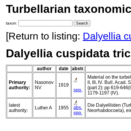
Turbellarian taxonomi
taxon:
[Return to listing:
Dalyellia 
Dalyellia cuspidata tri
author
date
abstr.
Material on the turbel
Primary
Nasonov
II, III, IV. Bull. Acad
1919
authority:
NV
(part 2): pp 619-646(I
spp.
1179-1197 (IV).
latest
Die Dalyelliiden (Tur
abs.
Luther A
1955
authority:
Neorhabdocoela), ei
spp.