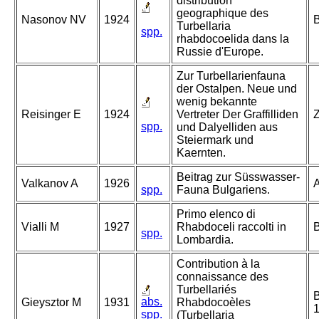
distribution
geographique des
Nasonov NV
1924
B
Turbellaria
spp.
rhabdocoelida dans la
Russie d'Europe.
Zur Turbellarienfauna
der Ostalpen. Neue und
wenig bekannte
Reisinger E
1924
Vertreter Der Graffilliden
Z
spp.
und Dalyelliden aus
Steiermark und
Kaernten.
Beitrag zur Süsswasser-
Valkanov A
1926
A
spp.
Fauna Bulgariens.
Primo elenco di
Vialli M
1927
Rhabdoceli raccolti in
B
spp.
Lombardia.
Contribution à la
connaissance des
Turbellariés
B
abs.
Gieysztor M
1931
Rhabdocoèles
spp.
(Turbellaria