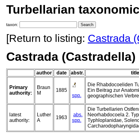
Turbellarian taxonomi
taxon:
[Return to listing:
Castrada (
Castrada (Castradella)
author
date
abstr.
titl
Die Rhabdocoeliden Tur
Primary
Braun
1885
Ein Beitrag zur Anatom
authority:
M
spp.
geographischen Verbrei
Die Turbellarien Ostfe
latest
Luther
abs.
Neorhabdocoela 2. Typ
1963
authority:
A
spp.
Typhloplanidae, Solen
Carcharodopharyngida