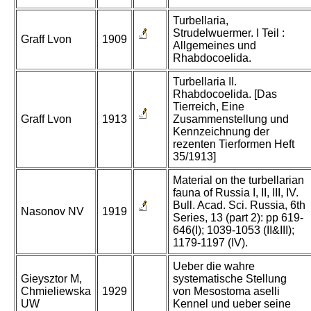
Turbellaria,
Strudelwuermer. I Teil :
Graff Lvon
1909
Allgemeines und
Rhabdocoelida.
Turbellaria II.
Rhabdocoelida. [Das
Tierreich, Eine
Graff Lvon
1913
Zusammenstellung und
Kennzeichnung der
rezenten Tierformen Heft
35/1913]
Material on the turbellarian
fauna of Russia I, II, III, IV.
Bull. Acad. Sci. Russia, 6th
Nasonov NV
1919
Series, 13 (part 2): pp 619-
646(I); 1039-1053 (II&III);
1179-1197 (IV).
Ueber die wahre
Gieysztor M,
systematische Stellung
Chmieliewska
1929
von Mesostoma aselli
UW
Kennel und ueber seine