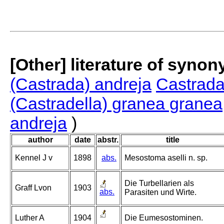
[Other] literature of syno
(Castrada) andreja
Castrada
(Castradella) granea granea
andreja
)
author
date
abstr.
title
Kennel J v
1898
abs.
Mesostoma aselli n. sp.
Die Turbellarien als
Graff Lvon
1903
abs.
Parasiten und Wirte.
Luther A
1904
Die Eumesostominen.