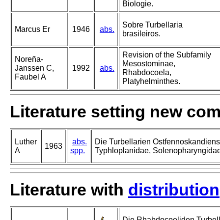
Biologie.
Sobre Turbellaria
Marcus Er
1946
abs.
brasileiros.
Revision of the Subfamily
Noreña-
Mesostominae,
Janssen C,
1992
abs.
Rhabdocoela,
Faubel A
Platyhelminthes.
Literature setting new co
Luther
abs.
Die Turbellarien Ostfennoskandiens
1963
A
spp.
Typhloplanidae, Solenopharyngida
Literature with
distribution
Die Rhabdocoeliden Turbell