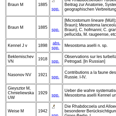
Braun M
1885
Beitrag zur Anatomie, Syste
spp.
geographischen Verbreitung
[Microstomum lineare (Müll);
Braun); Mesostoma lanceola
Braun M
1885
spp.
Braun), C. hofmanni; C. gran
pellucida, M. raugeense, etc.
abs.
Kennel J v
1898
Mesostoma aselli n. sp.
spp.
Beklemischev
Observations sur les turbell
1918
VN
spp.
Petrogad. [In Russian]
Contributions a la faune des
Nasonov NV
1921
spp.
Russie. I-IV.
Gieysztor M,
Ueber die wahre systematis
Chmieliewska
1929
spp.
Mesostoma aselli Kennel un
UW
Die Rhabdocoela und Alloec
Weise M
1942
besonderer Berücksichtigun
spp.
Gross-Berlin. I.