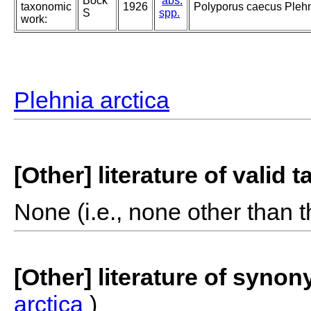
Bock
abs.
taxonomic
1926
Polyporus caecus Pleh
S
spp.
work:
Plehnia arctica
[Other] literature of valid 
None (i.e., none other than t
[Other] literature of syno
arctica
)