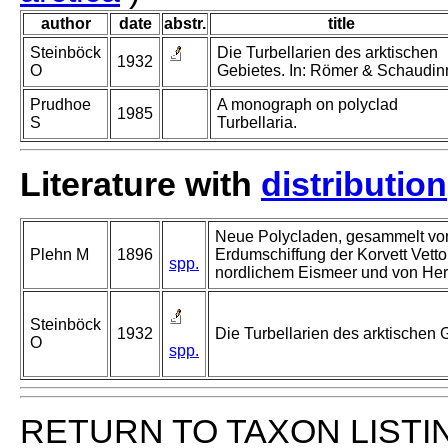
author
date
abstr.
title
Steinböck
Die Turbellarien des arktischen
1932
O
Gebietes. In: Römer & Schaudin
Prudhoe
A monograph on polyclad
1985
S
Turbellaria.
Literature with
distribution
Neue Polycladen, gesammelt von
Plehn M
1896
Erdumschiffung der Korvett Vettor
spp.
nordlichem Eismeer und von Herr
Steinböck
1932
Die Turbellarien des arktischen
O
spp.
RETURN TO TAXON LISTI