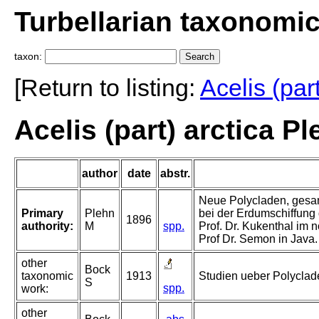
Turbellarian taxonomi
taxon:
[Return to listing:
Acelis (par
Acelis (part) arctica P
author
date
abstr.
Neue Polycladen, gesa
Primary
Plehn
bei der Erdumschiffung 
1896
authority:
M
spp.
Prof. Dr. Kukenthal im
Prof Dr. Semon in Java.
other
Bock
taxonomic
1913
Studien ueber Polyclad
S
spp.
work:
other