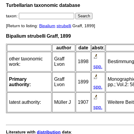
Turbellarian taxonomic database
taxon:
[Return to listing:
Bipalium
strubelli
Graff, 1899]
Bipalium strubelli Graff, 1899
author
date
abstr.
other taxonomic
Graff
1898
Bestimmungs
work:
Lvon
spp.
Primary
Graff
Monographie 
1899
authority:
Lvon
pp.; Vol.2: 5
spp.
latest authority:
Müller J
1907
Weitere Beit
spp.
Literature with
distribution
data
: