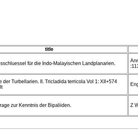
title
Ann
schluessel für die Indo-Malayischen Landplanarien.
:11
der Turbellarien. II. Tricladida terricola Vol 1: XII+574
Eng
8t
rage zur Kenntnis der Bipaliiden.
Z W