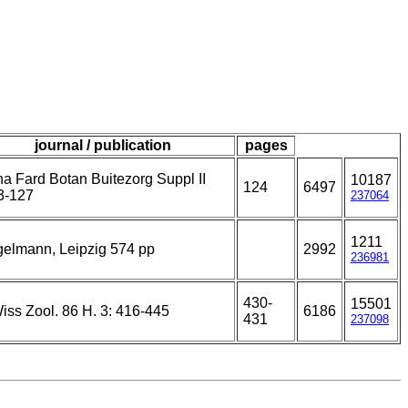
journal / publication
pages
a Fard Botan Buitezorg Suppl II
10187
124
6497
3-127
237064
1211
elmann, Leipzig 574 pp
2992
236981
430-
15501
iss Zool. 86 H. 3: 416-445
6186
431
237098