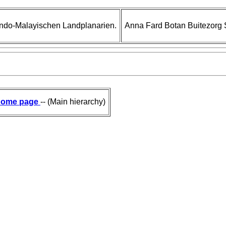
Indo-Malayischen Landplanarien.
Anna Fard Botan Buitezorg S
ome page
-- (Main hierarchy)