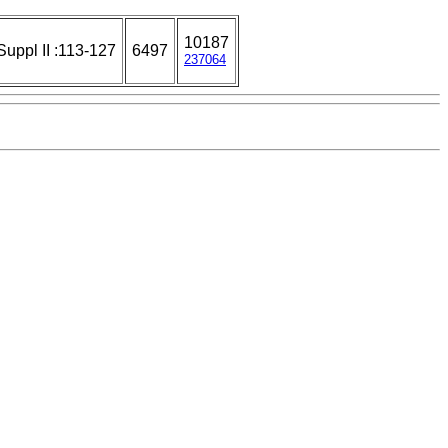
10187
uppl II :113-127
6497
237064