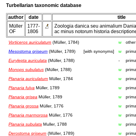
Turbellarian taxonomic database
author
date
title
Müller
1777-
Zoologia danica seu animalium Dania
OF
1806
ac minus notorum historia descriptiones
Vorticeros auriculatum
(Müller, 1784)
w
other
Mesostoma griseum
(Müller, 1789)
[with synonyms]
w
prima
Eurylepta auriculata
(Müller, 1788)
-
prima
Monops subulatus
(Müller, 1788)
w
prima
Planaria auriculatum
Müller, 1784
w
prima
Planaria fulva
Müller, 1789
w
prima
Planaria grisea
Müller, 1789
w
prima
Planaria grossa
Müller, 1776
w
prima
Planaria marmorosa
Müller, 1776
w
prima
Planaria subulata
Muller, 1788
w
prima
Derostoma griseum
(Müller, 1789)
w
prima