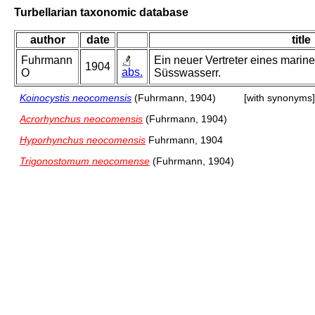
Turbellarian taxonomic database
author
date
title
Fuhrmann
Ein neuer Vertreter eines marin
1904
abs.
O
Süsswasserr.
Koinocystis neocomensis
(Fuhrmann, 1904)
[with synonyms]
Acrorhynchus neocomensis
(Fuhrmann, 1904)
Hyporhynchus neocomensis
Fuhrmann, 1904
Trigonostomum neocomense
(Fuhrmann, 1904)