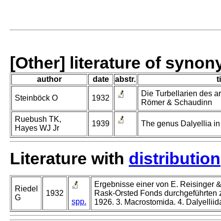
[Other] literature of syno
author
date
abstr.
t
Die Turbellarien des ar
Steinböck O
1932
Römer & Schaudinn
Ruebush TK,
1939
The genus Dalyellia in 
Hayes WJ Jr
Literature with
distribution
Ergebnisse einer von E. Reisinger &
Riedel
1932
Rask-Orsted Fonds durchgeführten 
G
spp.
1926. 3. Macrostomida. 4. Dalyelliid