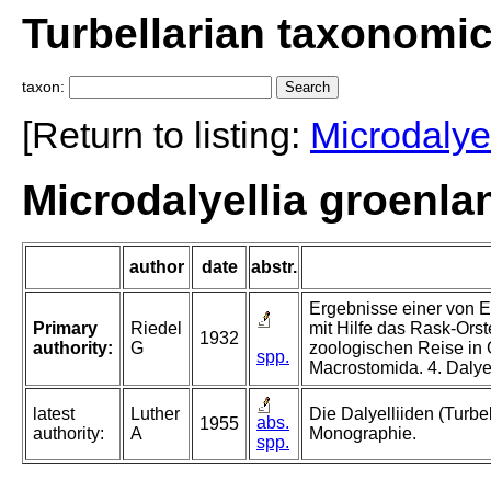
Turbellarian taxonomi
taxon:
[Return to listing:
Microdalyel
Microdalyellia groenlan
author
date
abstr.
Ergebnisse einer von E
Primary
Riedel
mit Hilfe das Rask-Ors
1932
authority:
G
zoologischen Reise in 
spp.
Macrostomida. 4. Dalyel
latest
Luther
Die Dalyelliiden (Turbe
abs.
1955
authority:
A
Monographie.
spp.