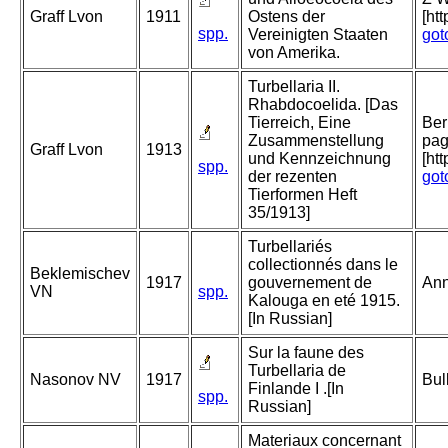
Graff Lvon
1911
Ostens der
[ht
spp.
Vereinigten Staaten
got
von Amerika.
Turbellaria II.
Rhabdocoelida. [Das
Tierreich, Eine
Ber
Zusammenstellung
pag
Graff Lvon
1913
und Kennzeichnung
[ht
spp.
der rezenten
got
Tierformen Heft
35/1913]
Turbellariés
collectionnés dans le
Beklemischev
1917
gouvernement de
Ann
VN
spp.
Kalouga en eté 1915.
[In Russian]
Sur la faune des
Turbellaria de
Nasonov NV
1917
Bul
Finlande I .[In
spp.
Russian]
Materiaux concernant