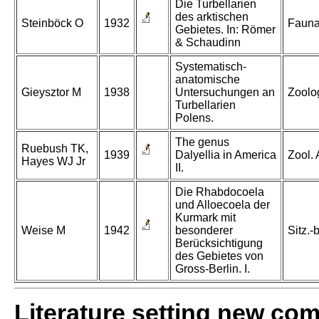
Die Turbellarien
des arktischen
Steinböck O
1932
Fauna
Gebietes. In: Römer
& Schaudinn
Systematisch-
anatomische
Gieysztor M
1938
Untersuchungen an
Zoolo
Turbellarien
Polens.
The genus
Ruebush TK,
1939
Dalyellia in America
Zool. 
Hayes WJ Jr
II.
Die Rhabdocoela
und Alloecoela der
Kurmark mit
Weise M
1942
besonderer
Sitz.-
Berücksichtigung
des Gebietes von
Gross-Berlin. I.
Literature setting new co