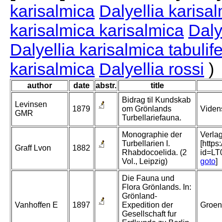
karisalmica
Dalyellia karisa
karisalmica karisalmica
Daly
Dalyellia karisalmica tabulif
karisalmica
Dalyellia rossi
)
author
date
abstr.
title
Bidrag til Kundskab
Levinsen
1879
om Grönlands
Viden
GMR
Turbellariefauna.
Monographie der
Verlag
Turbellarien I.
[http
Graff Lvon
1882
Rhabdocoelida. (2
id=L
Vol., Leipzig)
goto
]
Die Fauna und
Flora Grönlands. In:
Grönland-
Vanhoffen E
1897
Expedition der
Groen
Gesellschaft fur