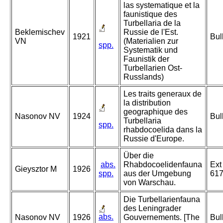
las systematique et la
faunistique des
Turbellaria de la
Beklemischev
Russie de l'Est.
1921
Bul
VN
(Materialien zur
spp.
Systematik und
Faunistik der
Turbellarien Ost-
Russlands)
Les traits generaux de
la distribution
geographique des
Nasonov NV
1924
Bul
Turbellaria
spp.
rhabdocoelida dans la
Russie d'Europe.
Über die
abs.
Rhabdocoelidenfauna
Ext
Gieysztor M
1926
spp.
aus der Umgebung
617
von Warschau.
Die Turbellarienfauna
des Leningrader
abs.
Nasonov NV
1926
Gouvernements. [The
Bul