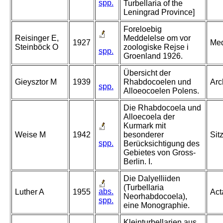
spp.
Turbellaria of the
Leningrad Province]
Foreloebig
Reisinger E,
Meddelelse om vor
1927
Med
Steinböck O
zoologiske Rejse i
spp.
Groenland 1926.
Übersicht der
Gieysztor M
1939
Rhabdocoelen und
Arc
spp.
Alloeocoelen Polens.
Die Rhabdocoela und
Alloecoela der
Kurmark mit
Weise M
1942
besonderer
Sit
spp.
Berücksichtigung des
Gebietes von Gross-
Berlin. I.
Die Dalyelliiden
(Turbellaria
abs.
Luther A
1955
Act
Neorhabdocoela),
spp.
eine Monographie.
Kleinturbellarien aus