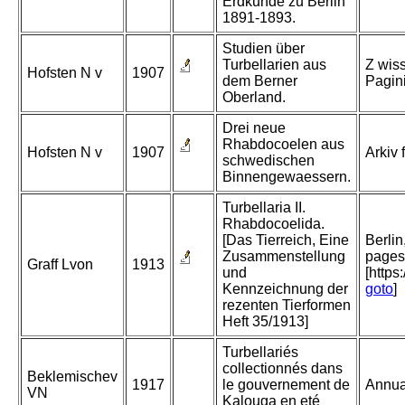
Erdkunde zu Berlin
1891-1893.
Studien über
Turbellarien aus
Z wiss
Hofsten N v
1907
dem Berner
Pagin
Oberland.
Drei neue
Rhabdocoelen aus
Hofsten N v
1907
Arkiv 
schwedischen
Binnengewaessern.
Turbellaria II.
Rhabdocoelida.
[Das Tierreich, Eine
Berli
Zusammenstellung
pages.
Graff Lvon
1913
und
[https
Kennzeichnung der
goto
]
rezenten Tierformen
Heft 35/1913]
Turbellariés
collectionnés dans
Beklemischev
1917
le gouvernement de
Annua
VN
Kalouga en eté