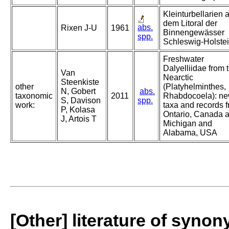
Kleinturbellarien 
dem Litoral der
abs.
Rixen J-U
1961
Binnengewässer
spp.
Schleswig-Holstei
Freshwater
Dalyelliidae from 
Van
Nearctic
Steenkiste
other
(Platyhelminthes,
N, Gobert
abs.
taxonomic
2011
Rhabdocoela): n
S, Davison
spp.
work:
taxa and records 
P, Kolasa
Ontario, Canada 
J, Artois T
Michigan and
Alabama, USA
[Other] literature of syno