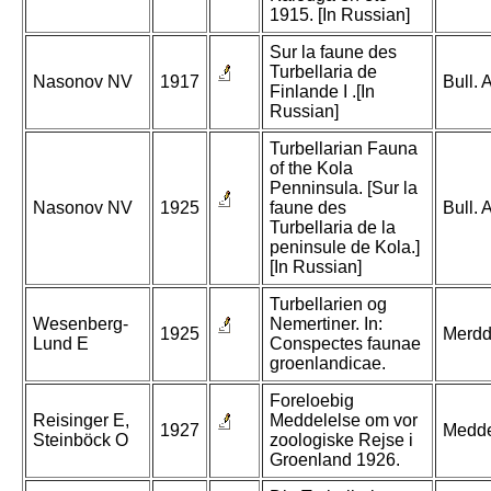
1915. [In Russian]
Sur la faune des
Turbellaria de
Nasonov NV
1917
Bull.
Finlande I .[In
Russian]
Turbellarian Fauna
of the Kola
Penninsula. [Sur la
Nasonov NV
1925
faune des
Bull. 
Turbellaria de la
peninsule de Kola.]
[In Russian]
Turbellarien og
Wesenberg-
Nemertiner. In:
1925
Merdd
Lund E
Conspectes faunae
groenlandicae.
Foreloebig
Reisinger E,
Meddelelse om vor
1927
Medde
Steinböck O
zoologiske Rejse i
Groenland 1926.