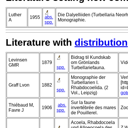
Luther
Die Dalyelliiden (Turbellaria Neor
abs.
1955
A
Monographie.
spp.
Literature with
distribution
Bidrag til Kundskab
Levinsen
1879
om Grönlands
Vid
GMR
spp.
Turbellariefauna.
Monographie der
Ver
Turbellarien I.
[ht
Graff Lvon
1882
Rhabdocoelida. (2
id
spp.
Vol., Leipzig)
got
Sur la faune
Thiébaud M,
abs.
1906
invertébrée des mares
Zoo
Favre J
spp.
de Pouillerel.
Acoela, Rhabdocoela
und Alloeocoela des
Z W