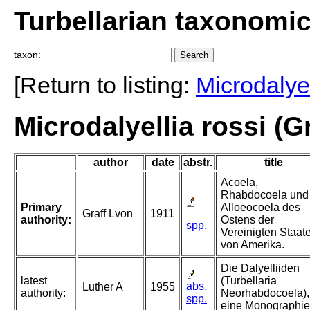
Turbellarian taxonomi
taxon:
[Return to listing:
Microdalyel
Microdalyellia rossi (Gr
author
date
abstr.
title
Acoela,
Rhabdocoela und
Primary
Alloeocoela des
Graff Lvon
1911
authority:
Ostens der
spp.
Vereinigten Staat
von Amerika.
Die Dalyelliiden
latest
(Turbellaria
abs.
Luther A
1955
authority:
Neorhabdocoela),
spp.
eine Monographie