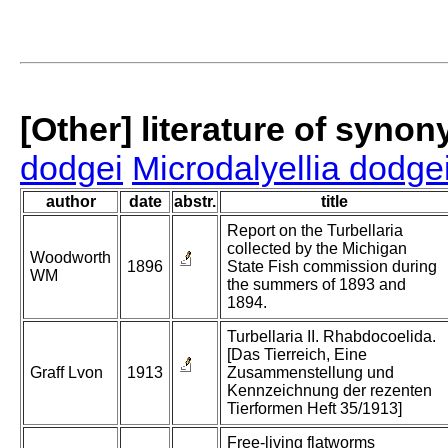
[Other] literature of syno
dodgei
Microdalyellia dodge
author
date
abstr.
title
Report on the Turbellaria
collected by the Michigan
Woodworth
1896
State Fish commission during
WM
the summers of 1893 and
1894.
Turbellaria II. Rhabdocoelida.
[Das Tierreich, Eine
Graff Lvon
1913
Zusammenstellung und
Kennzeichnung der rezenten
Tierformen Heft 35/1913]
Free-living flatworms