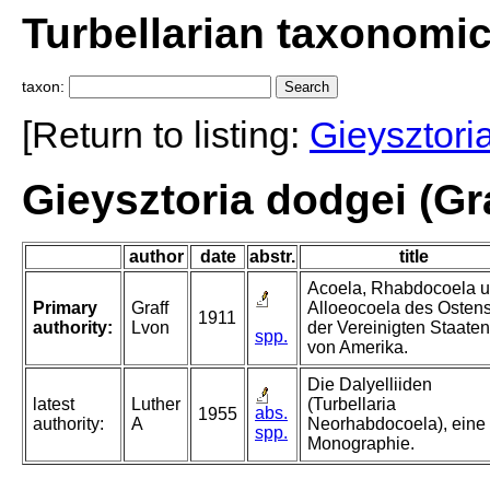
Turbellarian taxonomi
taxon:
[Return to listing:
Gieysztori
Gieysztoria dodgei (Gra
author
date
abstr.
title
Acoela, Rhabdocoela 
Primary
Graff
Alloeocoela des Osten
1911
authority:
Lvon
der Vereinigten Staaten
spp.
von Amerika.
Die Dalyelliiden
latest
Luther
(Turbellaria
abs.
1955
authority:
A
Neorhabdocoela), eine
spp.
Monographie.