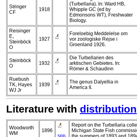
(Turbellaria). In: Ward HB,
Stringer
1918
Whipple GC (ed by
CF
Edmonsons WT), Freshwater
Biology.
Reisinger
Foreloebig Meddelelse om
E,
1927
vor zoologiske Rejse i
Steinböck
Groenland 1926.
O
Die Turbellarien des
Steinböck
1932
arktischen Gebietes. In:
O
Römer & Schaudinn
Ruebush
The genus Dalyellia in
TK, Hayes
1939
America II.
WJ Jr
Literature with
distribution
Report on the Turbellaria coll
Woodworth
1896
Michigan State Fish commissi
WM
spp.
the summers of 1893 and 189