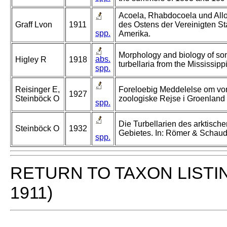
Acoela, Rhabdocoela und All
Graff Lvon
1911
des Ostens der Vereinigten S
spp.
Amerika.
Morphology and biology of s
abs.
Higley R
1918
turbellaria from the Mississipp
spp.
Reisinger E,
Foreloebig Meddelelse om vo
1927
Steinböck O
zoologiske Rejse i Groenland
spp.
Die Turbellarien des arktische
Steinböck O
1932
Gebietes. In: Römer & Schau
spp.
RETURN TO TAXON LISTI
1911)