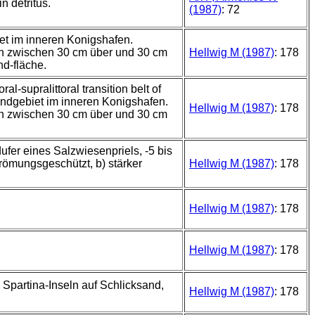
n detritus.
(1987)
: 72
et im inneren Konigshafen.
ich zwischen 30 cm über und 30 cm
Hellwig M (1987)
: 178
d-fläche.
ral-supralittoral transition belt of
trandgebiet im inneren Konigshafen.
Hellwig M (1987)
: 178
ich zwischen 30 cm über und 30 cm
fer eines Salzwiesenpriels, -5 bis
trömungsgeschützt, b) stärker
Hellwig M (1987)
: 178
Hellwig M (1987)
: 178
Hellwig M (1987)
: 178
Spartina-Inseln auf Schlicksand,
Hellwig M (1987)
: 178