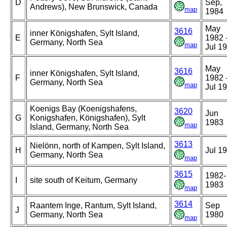
D
Sep,
Andrews), New Brunswick, Canada
map
1984
May
3616
inner Königshafen, Sylt Island,
E
1982 
Germany, North Sea
map
Jul 1
May
3616
inner Königshafen, Sylt Island,
F
1982 
Germany, North Sea
map
Jul 1
Koenigs Bay (Koenigshafens,
3620
Jun
G
Konigshafen, Königshafen), Sylt
1983
map
Island, Germany, North Sea
3613
Nielönn, north of Kampen, Sylt Island,
H
Jul 1
Germany, North Sea
map
3615
1982-
I
site south of Keitum, Germany
1983
map
3614
Raantem Inge, Rantum, Sylt Island,
Sep
J
Germany, North Sea
1980
map