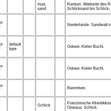
mud,
Rantum. Wattseite des R
sand
Schlicksand bis Schlick,
or
Niederlande. Sandwatt in
r
or
default
Ostsee. Kieler Bucht.
r
type
or
Ostsee. Kieler Bucht.
r
or
Barentsee.
r
Französische Atlantikküs
Schlick
Oiseaux. Schlick.