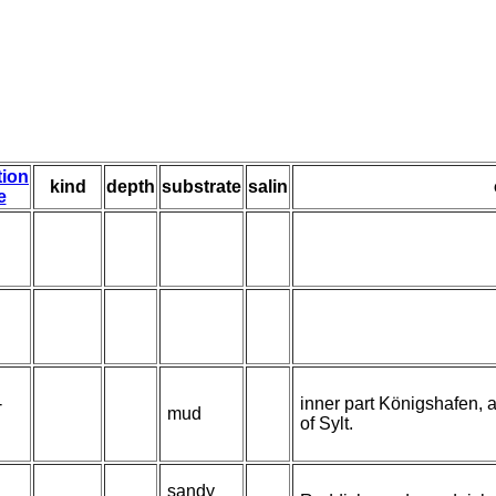
tion
kind
depth
substrate
salin
e
-
inner part Königshafen, a
mud
of Sylt.
sandy