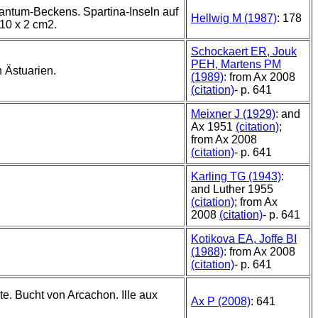
antum-Beckens. Spartina-Inseln auf
Hellwig M (1987)
: 178
 10 x 2 cm2.
Schockaert ER, Jouk
PEH, Martens PM
 Ästuarien.
(1989)
: from Ax 2008
(citation)
- p. 641
Meixner J (1929)
: and
Ax 1951
(citation)
;
from Ax 2008
(citation)
- p. 641
Karling TG (1943)
:
and Luther 1955
(citation)
; from Ax
2008
(citation)
- p. 641
Kotikova EA, Joffe BI
(1988)
: from Ax 2008
(citation)
- p. 641
te. Bucht von Arcachon. Ille aux
Ax P (2008)
: 641