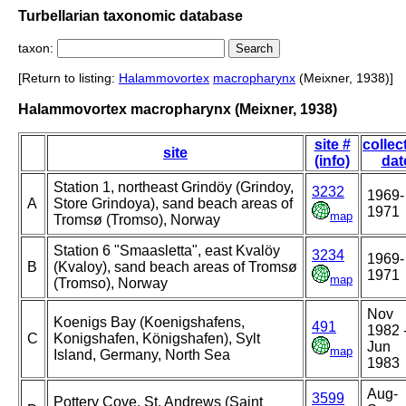
Turbellarian taxonomic database
taxon:
[Return to listing:
Halammovortex
macropharynx
(Meixner, 1938)]
Halammovortex macropharynx (Meixner, 1938)
site #
collec
site
(info)
dat
Station 1, northeast Grindöy (Grindoy,
3232
1969-
A
Store Grindoya), sand beach areas of
1971
map
Tromsø (Tromso), Norway
Station 6 "Smaasletta", east Kvalöy
3234
1969-
B
(Kvaloy), sand beach areas of Tromsø
1971
map
(Tromso), Norway
Nov
Koenigs Bay (Koenigshafens,
491
1982 
C
Konigshafen, Königshafen), Sylt
Jun
map
Island, Germany, North Sea
1983
Aug-
3599
Pottery Cove, St. Andrews (Saint