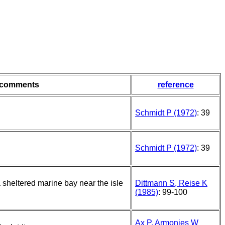
comments
reference
Schmidt P (1972)
: 39
Schmidt P (1972)
: 39
 sheltered marine bay near the isle
Dittmann S, Reise K
(1985)
: 99-100
Ax P, Armonies W