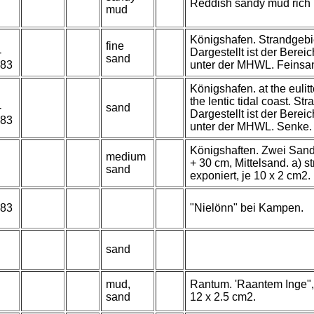
Reddish sandy mud rich i
mud
Königshafen. Strandgebi
fine
-
Dargestellt ist der Bere
sand
983
unter der MHWL. Feinsan
Königshafen. at the eulitto
the lentic tidal coast. S
-
sand
Dargestellt ist der Bere
983
unter der MHWL. Senke.
Königshaften. Zwei Sandu
medium
+ 30 cm, Mittelsand. a) s
sand
exponiert, je 10 x 2 cm2.
983
"Nielönn" bei Kampen.
sand
mud,
Rantum. 'Raantem Inge", 
sand
12 x 2.5 cm2.