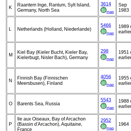
3614
Raantem Inge, Rantum, Sylt Island,
Sep
K
Germany, North Sea
1983
map
5466
1989 
L
Netherlands (Holland, Niederlande)
earlie
map
298
Kiel Bay (Kieler Bucht, Kieler Bay,
1951 
M
Kielerbugt, Nisler Bach), Germany
earlie
map
4056
Finnish Bay (Finnischen
1955 
N
Meersbusen), Finland
earlie
map
5543
1988 
O
Barents Sea, Russia
earlie
map
Ile aux Oiseaux, Bay of Arcachon
2952
P
(Bassin d'Arcachon), Aquitaine,
1964
map
France