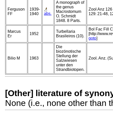
A monograph of
the genus
Ferguson
1939-
Zool Anz 126 
Macrostomum
abs.
FF
1940
129: 21-48, 
O. Schmidt
1848. 8 Parts.
Bol Fac Fill 
Marcus
Turbellaria
1952
[http://www.r
Er
Brasileiros (10).
goto
]
Die
biozönotische
Stellung der
Bilio M
1963
Zool. Anz. (S
Salzwiesen
unter den
Strandbiotopen.
[Other] literature of syno
None (i.e., none other than t