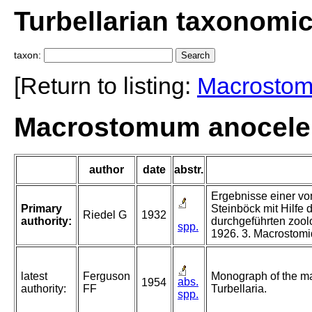
Turbellarian taxonomi
taxon:
[Return to listing:
Macrosto
Macrostomum anocele 
author
date
abstr.
Ergebnisse einer vo
Primary
Steinböck mit Hilfe
Riedel G
1932
authority:
durchgeführten zool
spp.
1926. 3. Macrostomid
latest
Ferguson
Monograph of the m
abs.
1954
authority:
FF
Turbellaria.
spp.