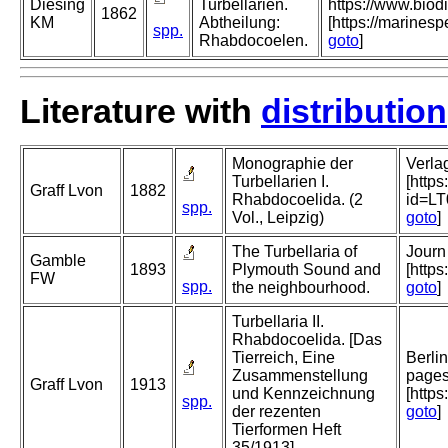
Diesing
Turbellarien.
https://www.biod
1862
KM
Abtheilung:
[https://marines
spp.
Rhabdocoelen.
goto
]
Literature with
distribution
Monographie der
Verla
Turbellarien I.
[http
Graff Lvon
1882
Rhabdocoelida. (2
id=L
spp.
Vol., Leipzig)
goto
]
The Turbellaria of
Journ
Gamble
1893
Plymouth Sound and
[http
FW
spp.
the neighbourhood.
goto
]
Turbellaria II.
Rhabdocoelida. [Das
Tierreich, Eine
Berli
Zusammenstellung
pages
Graff Lvon
1913
und Kennzeichnung
[http
spp.
der rezenten
goto
]
Tierformen Heft
35/1913]