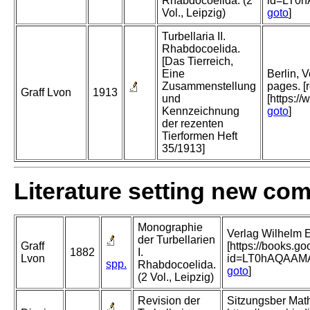
Rhabdocoelida. (2
id=LT0
Vol., Leipzig)
goto
]
Turbellaria II.
Rhabdocoelida.
[Das Tierreich,
Eine
Berlin, 
Zusammenstellung
pages. [
Graff Lvon
1913
und
[https:/
Kennzeichnung
goto
]
der rezenten
Tierformen Heft
35/1913]
Literature setting new co
Monographie
Verlag Wilhelm E
der Turbellarien
Graff
[https://books.g
1882
I.
Lvon
id=LT0hAQAAM
spp.
Rhabdocoelida.
goto
]
(2 Vol., Leipzig)
Revision der
Sitzungsber Mat