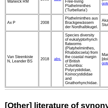
Warwick RM
Free-living
got
Plathelminthes
('Turbellaria')
Plathelminthes aus
Aka
Ax P
2008
Brackgewässern
Stu
der Nordhalbkugel.
Species diversity
of eukalyptorhynch
flatworms
(Platyhelminthes,
Rhabdocoela) from
Mar
Van Steenkiste
the coastal margin
2018
abs.
[do
N, Leander BS
of British
got
Columbia:
Polycystididae,
Koinocystididae
and
Gnathorhynchidae.
[Other] literature of syno