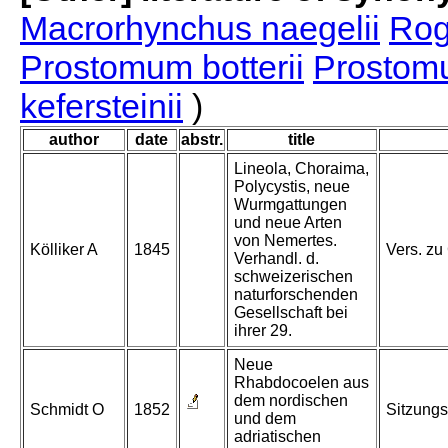
Macrorhynchus naegelii
Rog
Prostomum botterii
Prostomu
kefersteinii
)
author
date
abstr.
title
Lineola, Choraima,
Polycystis, neue
Wurmgattungen
und neue Arten
von Nemertes.
Kölliker A
1845
Vers. zu
Verhandl. d.
schweizerischen
naturforschenden
Gesellschaft bei
ihrer 29.
Neue
Rhabdocoelen aus
dem nordischen
Schmidt O
1852
Sitzungs
und dem
adriatischen