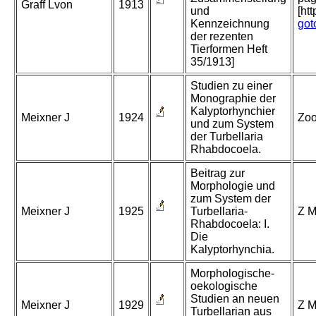
Graff Lvon
1913
und
[ht
Kennzeichnung
got
der rezenten
Tierformen Heft
35/1913]
Studien zu einer
Monographie der
Kalyptorhynchier
Meixner J
1924
Zoo
und zum System
der Turbellaria
Rhabdocoela.
Beitrag zur
Morphologie und
zum System der
Meixner J
1925
Turbellaria-
Z M
Rhabdocoela: I.
Die
Kalyptorhynchia.
Morphologische-
oekologische
Studien an neuen
Meixner J
1929
Z M
Turbellarian aus