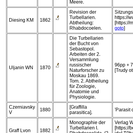
Meere.
Revision der
Sitzungs
Turbellarien.
https://
Diesing KM
1862
Abtheilung:
[https:/
Rhabdocoelen.
goto
]
Die Turbellarien
der Bucht von
Sebastopol.
Arbeiten der 2.
Versammlung
russischer
96pp + 7
Uljanin WN
1870
Naturforscher zu
[Trudy ot
Moskau 1869.
Tom. 2. Abtheilung
für Zoologie,
Anatomie und
Physiologie.
Czerniavsky
[Graffilla
1880
'Parasit 
V
parasitica].
Monographie der
Verlag W
Turbellarien I.
[https:/
Graff Lvon
1882