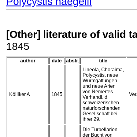
Polycystis naegelii
[Other] literature of valid 
1845
author
date
abstr.
title
Lineola, Choraima,
Polycystis, neue
Wurmgattungen
und neue Arten
von Nemertes.
Kölliker A
1845
Ver
Verhandl. d.
schweizerischen
naturforschenden
Gesellschaft bei
ihrer 29.
Die Turbellarien
der Bucht von