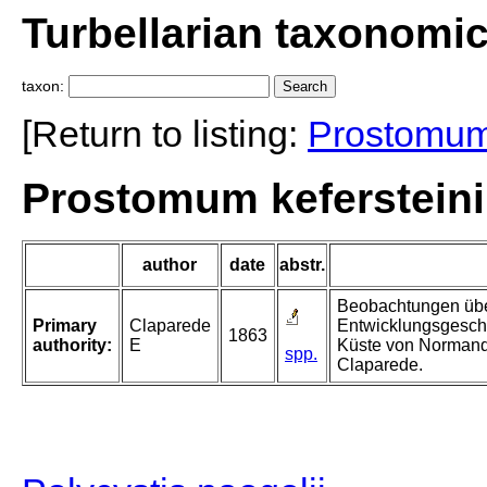
Turbellarian taxonomi
taxon:
[Return to listing:
Prostomu
Prostomum kefersteini
author
date
abstr.
Beobachtungen übe
Primary
Claparede
Entwicklungsgeschi
1863
authority:
E
Küste von Normandi
spp.
Claparede.