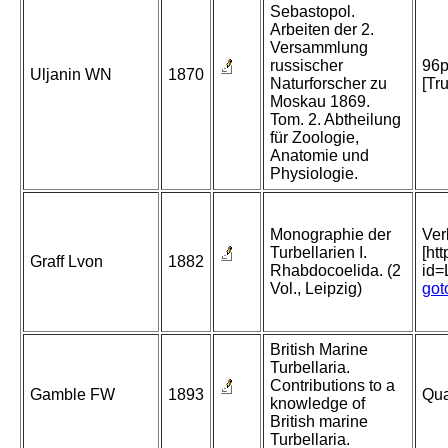
Sebastopol.
Arbeiten der 2.
Versammlung
russischer
96p
Uljanin WN
1870
Naturforscher zu
[Tr
Moskau 1869.
Tom. 2. Abtheilung
für Zoologie,
Anatomie und
Physiologie.
Monographie der
Ver
Turbellarien I.
[ht
Graff Lvon
1882
Rhabdocoelida. (2
id
Vol., Leipzig)
got
British Marine
Turbellaria.
Contributions to a
Gamble FW
1893
Qua
knowledge of
British marine
Turbellaria.