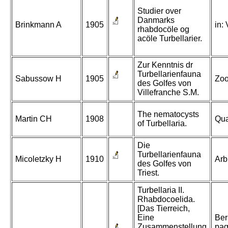
Studier over
Danmarks
Brinkmann A
1905
in:
rhabdocöle og
acöle Turbellarier.
Zur Kenntnis dr
Turbellarienfauna
Sabussow H
1905
Zoo
des Golfes von
Villefranche S.M.
The nematocysts
Martin CH
1908
Qua
of Turbellaria.
Die
Turbellarienfauna
Micoletzky H
1910
Arb
des Golfes von
Triest.
Turbellaria II.
Rhabdocoelida.
[Das Tierreich,
Eine
Ber
Zusammenstellung
pag