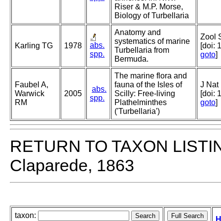
Riser & M.P. Morse,
Biology of Turbellaria
Anatomy and
Zool 
systematics of marine
abs.
Karling TG
1978
[doi:
Turbellaria from
spp.
goto
]
Bermuda.
The marine flora and
Faubel A,
fauna of the Isles of
J Nat
abs.
Warwick
2005
Scilly: Free-living
[doi:
spp.
RM
Plathelminthes
goto
]
('Turbellaria')
RETURN TO TAXON LISTI
Claparede, 1863
taxon:
H