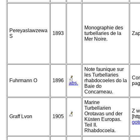
Monographie des
Pereyaslawzewa
1893
turbellaries de la
Zap
S
Mer Noire.
Note faunique sur
les Turbellaries
Com
Fuhrmann O
1896
rhabdocoeles do la
abs.
pag
Baie do
Concarneau.
Marine
Turbellarien
Z w
Orotavas und der
Graff Lvon
1905
[ht
Küsten Europas.
got
Teil II.
Rhabdocoela.