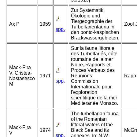
Zur Systematik,
Ökologie und
Tiergeographie der
Ax P
1959
Zool 
Turbellarienfauna in
spp.
den ponto-kaspischen
Brackwassergebieten.
Sur la faune littorale
des Turbellariés, côte
roumaine de la mer
Noire. Rapports et
Mack-Fira
Proces Verbaux des
V, Cristea-
1971
Reunions:
Rapp 
Nastasesco
spp.
Commission
M
Internationale pour
l'exploration
scientifique de la mer
Mediteranée Monaco.
The turbellarian fauna
of the Romanian
littoral waters of the
Mack-Fira
1974
Black Sea and its
McGra
V
spp.
annexes. In: N.W.