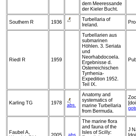
dem Meeressande
der Kieler Bucht.
Turbellaria of
Southern R
1936
Pro
Ireland.
Turbellarien aus
submarinen
Höhlen. 3. Seriata
und
Neorhabdocoela.
Riedl R
1959
Pub
Ergebnisse d.
Osterreichischen
Tyrrhenia-
Expedition 1952.
Teil IX.
Anatomy and
Zoo
systematics of
Karling TG
1978
[do
abs.
marine Turbellaria
got
from Bermuda.
The marine flora
and fauna of the
J N
Faubel A,
Isles of Scilly:
2005
abs.
[do