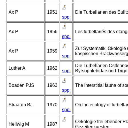
Ax P
1951
Die Turbellarien des Eulit
spp.
Ax P
1956
Les turbellariés des etang
spp.
Zur Systematik, Ökologie 
Ax P
1959
kaspischen Brackwasserg
spp.
Die Turbellarien Ostfenno
Luther A
1962
spp.
Byrsophlebidae und Trig
Boaden PJS
1963
The interstitial fauna of
spp.
Straarup BJ
1970
On the ecology of turbella
spp.
Oekologie freilebender Pl
Hellwig M
1987
Gezeitenkuesten.