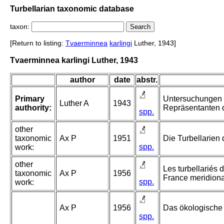
Turbellarian taxonomic database
taxon:
[Return to listing:
Tvaerminnea
karlingi
Luther, 1943]
Tvaerminnea karlingi Luther, 1943
author
date
abstr.
Primary
Untersuchungen a
Luther A
1943
authority:
Repräsentanten d
spp.
other
taxonomic
Ax P
1951
Die Turbellarien 
spp.
work:
other
Les turbellariés 
taxonomic
Ax P
1956
France meridiona
spp.
work:
Ax P
1956
Das ökologische 
spp.