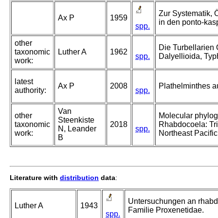
Zur Systematik, 
Ax P
1959
in den ponto-ka
spp.
other
Die Turbellarien
taxonomic
Luther A
1962
spp.
Dalyellioida, Ty
work:
latest
Ax P
2008
Plathelminthes 
authority:
spp.
Van
other
Molecular phyloge
Steenkiste
taxonomic
2018
Rhabdocoela: Tri
N, Leander
spp.
work:
Northeast Pacifi
B
Literature with
distribution
data
:
Untersuchungen an rhabdo
Luther A
1943
Familie Proxenetidae.
spp.