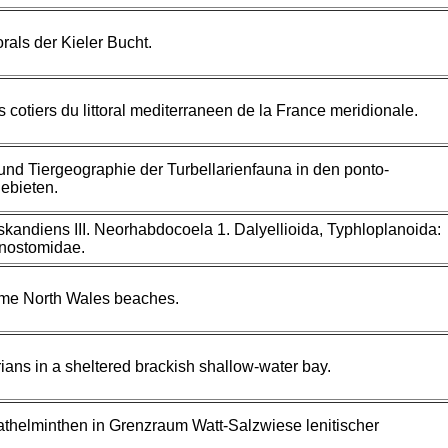
orals der Kieler Bucht.
s cotiers du littoral mediterraneen de la France meridionale.
und Tiergeographie der Turbellarienfauna in den ponto-
ebieten.
skandiens III. Neorhabdocoela 1. Dalyellioida, Typhloplanoida:
onostomidae.
 some North Wales beaches.
rians in a sheltered brackish shallow-water bay.
athelminthen in Grenzraum Watt-Salzwiese lenitischer