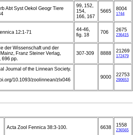
99, 152,
rb Abt Syst Oekol Geogr Tiere
8004
154,
5665
84
1744
166, 167
44-46,
2675
ennica 12:1-71
706
fig. 18
236415
e der Wissenschaft und der
21269
r Mainz, Franz Steiner Verlag,
307-309
8888
172479
, 696 pp.
al Journal of the Linnean Society.
.
22753
9000
/doi.org/10.1093/zoolinnean/zlx046
290653
1558
Acta Zool Fennica 38:3-100.
6638
236565