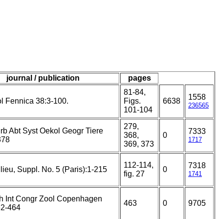
journal / publication
pages
81-84,
1558
l Fennica 38:3-100.
Figs.
6638
236565
101-104
279,
rb Abt Syst Oekol Geogr Tiere
7333
368,
0
378
1717
369, 373
112-114,
7318
ilieu, Suppl. No. 5 (Paris):1-215
0
fig. 27
1741
th Int Congr Zool Copenhagen
463
0
9705
62-464