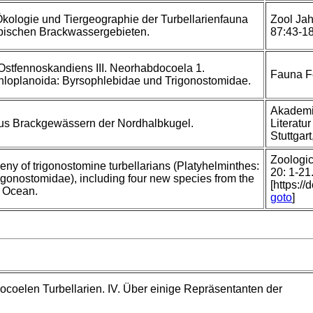
Ökologie und Tiergeographie der Turbellarienfauna
Zool Jah
spischen Brackwassergebieten.
87:43-1
 Ostfennoskandiens III. Neorhabdocoela 1.
Fauna F
phloplanoida: Byrsophlebidae und Trigonostomidae.
Akademi
aus Brackgewässern der Nordhalbkugel.
Literatu
Stuttgart
Zoologic
ny of trigonostomine turbellarians (Platyhelminthes:
20: 1-21
gonostomidae), including four new species from the
[https:/
c Ocean.
goto
]
coelen Turbellarien. IV. Über einige Repräsentanten der