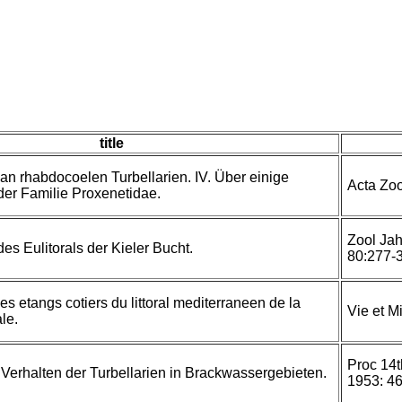
title
n rhabdocoelen Turbellarien. IV. Über einige
Acta Zoo
er Familie Proxenetidae.
Zool Jah
des Eulitorals der Kieler Bucht.
80:277-
des etangs cotiers du littoral mediterraneen de la
Vie et M
le.
Proc 14
Verhalten der Turbellarien in Brackwassergebieten.
1953: 4