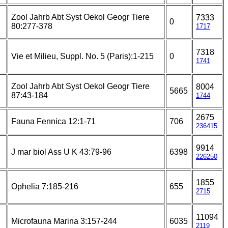
Zool Jahrb Abt Syst Oekol Geogr Tiere
7333
0
80:277-378
1717
7318
Vie et Milieu, Suppl. No. 5 (Paris):1-215
0
1741
Zool Jahrb Abt Syst Oekol Geogr Tiere
8004
5665
87:43-184
1744
2675
Fauna Fennica 12:1-71
706
236415
9914
J mar biol Ass U K 43:79-96
6398
226250
1855
Ophelia 7:185-216
655
2715
11094
Microfauna Marina 3:157-244
6035
2119