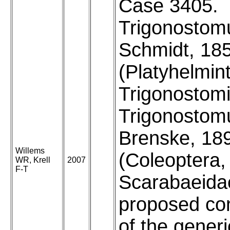
Case 3405.
Trigonosto
Schmidt, 18
(Platyhelmin
Trigonostom
Trigonostom
Brenske, 18
Willems
(Coleoptera,
WR, Krell
2007
F-T
Scarabaeida
proposed co
of the gener