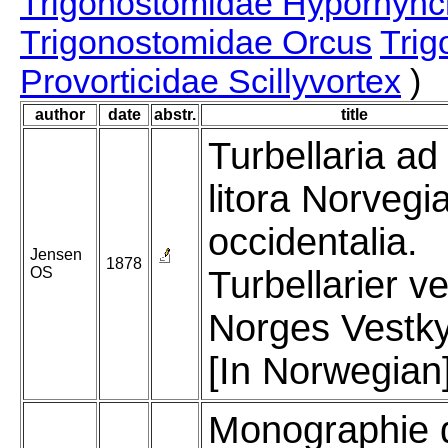
Trigonostomidae Hyporhyn
Trigonostomidae Orcus
Trig
Provorticidae Scillyvortex
)
author
date
abstr.
title
Turbellaria ad
litora Norvegi
occidentalia.
Jensen
1878
OS
Turbellarier v
Norges Vestky
[In Norwegian
Monographie 