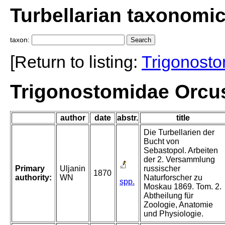
Turbellarian taxonomi
taxon:
[Return to listing:
Trigonost
Trigonostomidae Orcus
author
date
abstr.
title
Die Turbellarien der
Bucht von
Sebastopol. Arbeiten
der 2. Versammlung
Primary
Uljanin
russischer
1870
authority:
WN
Naturforscher zu
spp.
Moskau 1869. Tom. 2.
Abtheilung für
Zoologie, Anatomie
und Physiologie.