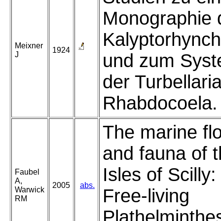
Monographie 
Kalyptorhynch
Meixner
1924
J
und zum Sys
der Turbellari
Rhabdocoela.
The marine fl
and fauna of 
Isles of Scilly:
Faubel
A,
2005
abs.
Warwick
Free-living
RM
Plathelminthe