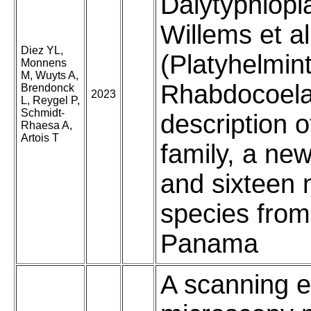
Dalytyphlopl
Willems et al
Diez YL,
(Platyhelmin
Monnens
M, Wuyts A,
Rhabdocoela)
Brendonck
2023
L, Reygel P,
Schmidt-
description 
Rhaesa A,
Artois T
family, a ne
and sixteen
species fro
Panama
A scanning e