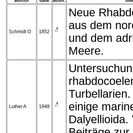
author
date
abstr.
titl
Neue Rhabd
aus dem nor
Schmidt O
1852
und dem adr
Meere.
Untersuchun
rhabdocoele
Turbellarien.
einige marin
Luther A
1948
Dalyellioida. 
Beiträge zur