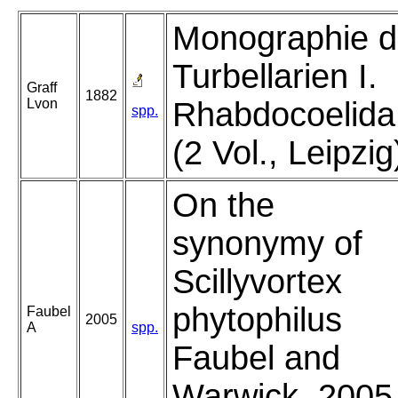
Monographie d
Turbellarien I.
Graff
1882
Lvon
Rhabdocoelida
spp.
(2 Vol., Leipzig
On the
synonymy of
Scillyvortex
phytophilus
Faubel
2005
A
spp.
Faubel and
Warwick, 2005