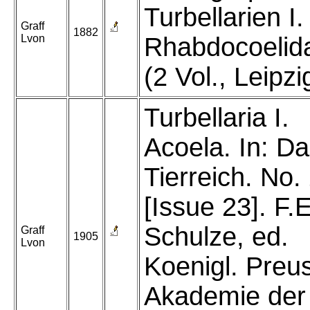
Turbellarien I.
Graff
1882
Lvon
Rhabdocoelid
(2 Vol., Leipzi
Turbellaria I.
Acoela. In: D
Tierreich. No.
[Issue 23]. F.E
Schulze, ed.
Graff
1905
Lvon
Koenigl. Preu
Akademie der