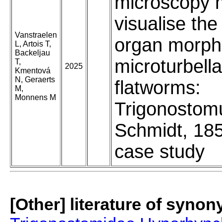
microscopy 
visualise the
Vanstraelen
organ morph
L, Artois T,
Backeljau
microturbella
T,
2025
Kmentová
N, Geraerts
flatworms:
M,
Monnens M
Trigonosto
Schmidt, 18
case study
[Other] literature of syno