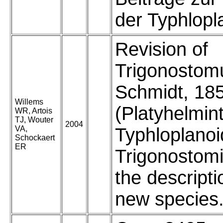
der Typhlopl
Revision of
Trigonosto
Schmidt, 18
Willems
(Platyhelmin
WR, Artois
TJ, Wouter
2004
VA,
Typhloplanoi
Schockaert
ER
Trigonostomi
the descript
new species