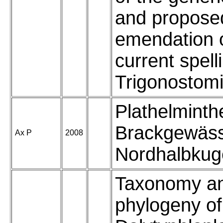
and propose
emendation o
current spell
Trigonostom
Plathelminth
Brackgewäss
Ax P
2008
Nordhalbkug
Taxonomy a
phylogeny of