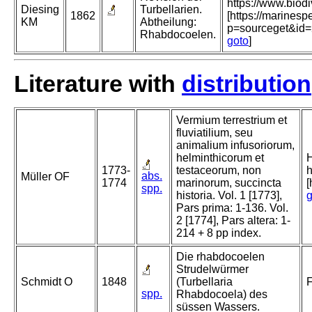
https://www.biod
Diesing
Turbellarien.
1862
[https://marinesp
KM
Abtheilung:
p=sourceget&id
Rhabdocoelen.
goto
]
Literature with
distribution
Vermium terrestrium et
fluviatilium, seu
animalium infusoriorum,
helminthicorum et
H
1773-
testaceorum, non
h
abs.
Müller OF
1774
marinorum, succincta
[
spp.
historia. Vol. 1 [1773],
g
Pars prima: 1-136. Vol.
2 [1774], Pars altera: 1-
214 + 8 pp index.
Die rhabdocoelen
Strudelwürmer
Schmidt O
1848
(Turbellaria
F
spp.
Rhabdocoela) des
süssen Wassers.