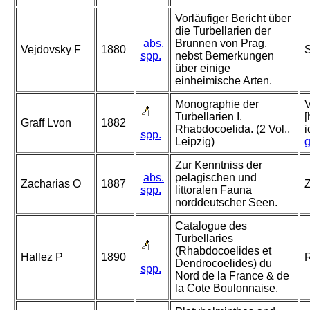
Vorläufiger Bericht über
die Turbellarien der
abs.
Brunnen von Prag,
Vejdovsky F
1880
S
spp.
nebst Bemerkungen
über einige
einheimische Arten.
Monographie der
V
Turbellarien I.
[
Graff Lvon
1882
Rhabdocoelida. (2 Vol.,
spp.
Leipzig)
g
Zur Kenntniss der
abs.
pelagischen und
Zacharias O
1887
Z
spp.
littoralen Fauna
norddeutscher Seen.
Catalogue des
Turbellaries
(Rhabdocoelides et
Hallez P
1890
R
Dendrocoelides) du
spp.
Nord de la France & de
la Cote Boulonnaise.