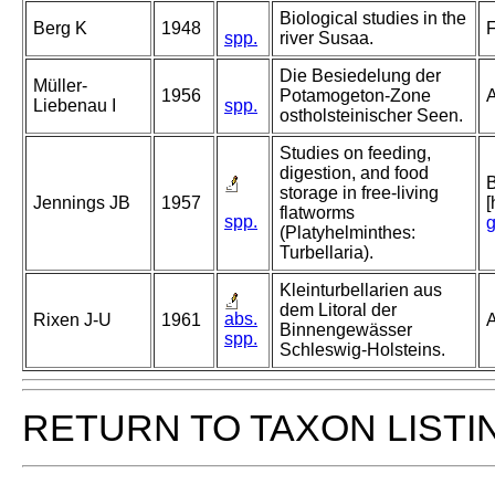
Biological studies in the
Berg K
1948
F
spp.
river Susaa.
Die Besiedelung der
Müller-
1956
Potamogeton-Zone
A
Liebenau I
spp.
ostholsteinischer Seen.
Studies on feeding,
digestion, and food
B
storage in free-living
Jennings JB
1957
[
flatworms
spp.
g
(Platyhelminthes:
Turbellaria).
Kleinturbellarien aus
dem Litoral der
abs.
Rixen J-U
1961
A
Binnengewässer
spp.
Schleswig-Holsteins.
RETURN TO TAXON LISTI