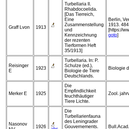
Turbellaria II.
Rhabdocoelida.
[Das Tierreich,
Eine
Berlin, V
Zusammenstellung
1913. 484
Graff Lvon
1913
und
[https://w
Kennzeichnung
goto
]
der rezenten
Tierformen Heft
35/1913]
Turbellaria. In: P.
Reisinger
Schulze (ed.),
1923
Biologie d
E
Biologie de Tiere
Deutschlands.
Die
Empfindlichkeit
Merker E
1925
Zool. jahrv
feuchthäutiger
Tiere Lichte.
Die
Turbellarienfauna
des Leningrader
Nasonov
1926
Gouvernements.
Bull.Acad.
abs.