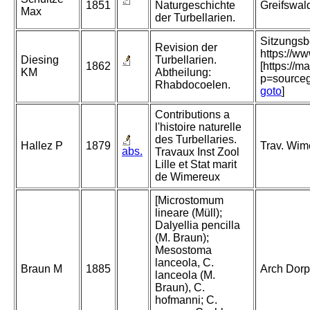
1851
Naturgeschichte
Greifswald
Max
der Turbellarien.
Sitzungsb
Revision der
https://w
Diesing
Turbellarien.
1862
[https://m
KM
Abtheilung:
p=source
Rhabdocoelen.
goto
]
Contributions a
l'histoire naturelle
des Turbellaries.
Hallez P
1879
Trav. Wime
abs.
Travaux Inst Zool
Lille et Stat marit
de Wimereux
[Microstomum
lineare (Müll);
Dalyellia pencilla
(M. Braun);
Mesostoma
lanceola, C.
Braun M
1885
Arch Dorpa
lanceola (M.
Braun), C.
hofmanni; C.