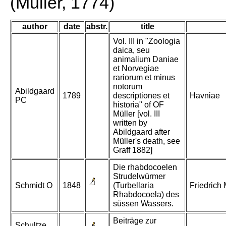
(Müller, 1774)
author
date
abstr.
title
Vol. III in "Zoologia
daica, seu
animalium Daniae
et Norvegiae
rariorum et minus
notorum
Abildgaard
1789
descriptiones et
Havniae
PC
historia" of OF
Müller [vol. III
written by
Abildgaard after
Müller's death, see
Graff 1882]
Die rhabdocoelen
Strudelwürmer
Schmidt O
1848
(Turbellaria
Friedrich 
Rhabdocoela) des
süssen Wassers.
Beiträge zur
Schultze