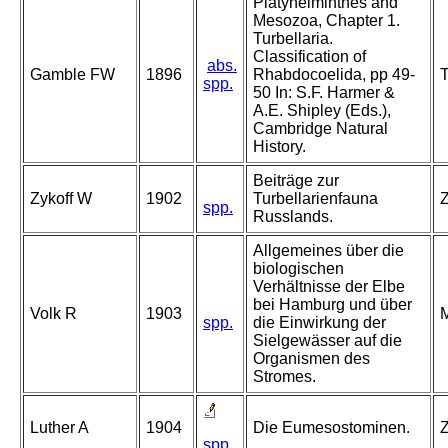
Platyhelminthes and
Mesozoa, Chapter 1.
Turbellaria.
Classification of
abs.
Gamble FW
1896
Rhabdocoelida, pp 49-
T
spp.
50 In: S.F. Harmer &
A.E. Shipley (Eds.),
Cambridge Natural
History.
Beiträge zur
Zykoff W
1902
Turbellarienfauna
Z
spp.
Russlands.
Allgemeines über die
biologischen
Verhältnisse der Elbe
bei Hamburg und über
Volk R
1903
M
spp.
die Einwirkung der
Sielgewässer auf die
Organismen des
Stromes.
Luther A
1904
Die Eumesostominen.
Z
spp.