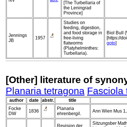
NV
[The Turbellaria of
the Leningrad
Province]
Studies on
feeding, digestion,
and food storage in
Biol Bull
Jennings
1957
free-living
[https://d
JB
flatworms
goto
]
(Platyhelminthes:
Turbellaria).
[Other] literature of syno
Planaria tetragona
Fasciola 
author
date
abstr.
title
Focke
Planaria
1836
Ann Wien Mus 1, 
DW
ehrenbergil.
Sitzungsber Mat
Revision der