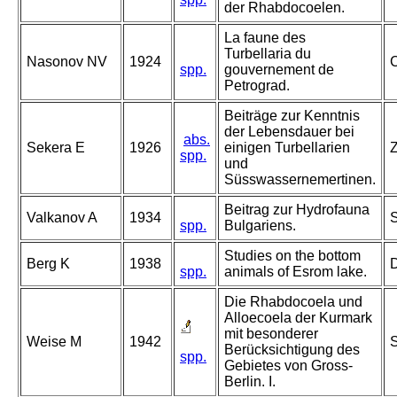
der Rhabdocoelen.
La faune des
Turbellaria du
Nasonov NV
1924
C
spp.
gouvernement de
Petrograd.
Beiträge zur Kenntnis
der Lebensdauer bei
abs.
Sekera E
1926
einigen Turbellarien
Z
spp.
und
Süsswassernemertinen.
Beitrag zur Hydrofauna
Valkanov A
1934
S
spp.
Bulgariens.
Studies on the bottom
Berg K
1938
D
spp.
animals of Esrom lake.
Die Rhabdocoela und
Alloecoela der Kurmark
mit besonderer
Weise M
1942
S
Berücksichtigung des
spp.
Gebietes von Gross-
Berlin. I.