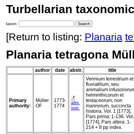
Turbellarian taxonomi
taxon:
[Return to listing:
Planaria
t
Planaria tetragona Mül
author
date
abstr.
title
Vermium terrestrium et
fluviatilium, seu
animalium infusorioru
helminthicorum et
Primary
Müller
1773-
testaceorum, non
abs.
authority:
OF
1774
marinorum, succincta
spp.
historia. Vol. 1 [1773],
Pars prima: 1-136. Vol.
[1774], Pars altera: 1-
214 + 8 pp index.