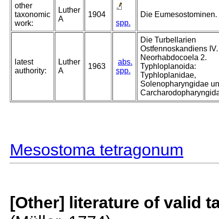
other
Luther
taxonomic
1904
Die Eumesostominen.
A
spp.
work:
Die Turbellarien
Ostfennoskandiens IV.
Neorhabdocoela 2.
latest
Luther
abs.
1963
Typhloplanoida:
authority:
A
spp.
Typhloplanidae,
Solenopharyngidae u
Carcharodopharyngida
Mesostoma tetragonum
[Other] literature of valid 