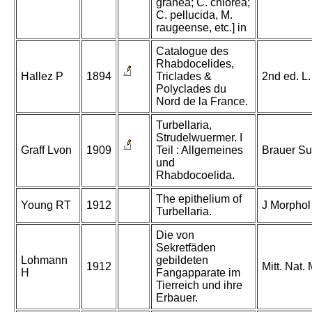
granea; C. chlorea;
C. pellucida, M.
raugeense, etc.] in
Catalogue des
Rhabdocelides,
Hallez P
1894
Triclades &
2nd ed. L.
Polyclades du
Nord de la France.
Turbellaria,
Strudelwuermer. I
Graff Lvon
1909
Teil : Allgemeines
Brauer Su
und
Rhabdocoelida.
The epithelium of
Young RT
1912
J Morphol
Turbellaria.
Die von
Sekretfäden
Lohmann
gebildeten
1912
Mitt. Nat.
H
Fangapparate im
Tierreich und ihre
Erbauer.