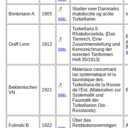
Studier over Danmarks
Brinkmann A
1905
rhabdocöle og acöle
i
spp.
Turbellarier.
Turbellaria II.
Rhabdocoelida. [Das
B
Tierreich, Eine
p
Graff Lvon
1913
Zusammenstellung und
[
spp.
Kennzeichnung der
g
rezenten Tierformen
Heft 35/1913]
Materiaux concernant
las systematique et la
faunistique des
Turbellaria de la Russie
Beklemischev
1921
de l'Est. (Materialien zur
B
VN
spp.
Systematik und
Faunistik der
Turbellarien Ost-
Russlands)
Über das
Fulinski B
1922
Restitutionsvermögen
A
spp.