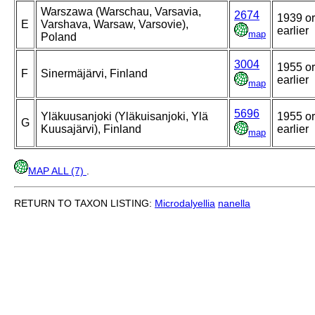
Warszawa (Warschau, Varsavia,
2674
1939 or
E
Varshava, Warsaw, Varsovie),
earlier
map
Poland
3004
1955 or
F
Sinermäjärvi, Finland
earlier
map
5696
Yläkuusanjoki (Yläkuisanjoki, Ylä
1955 or
G
Kuusajärvi), Finland
earlier
map
MAP ALL (7)
.
RETURN TO TAXON LISTING:
Microdalyellia
nanella