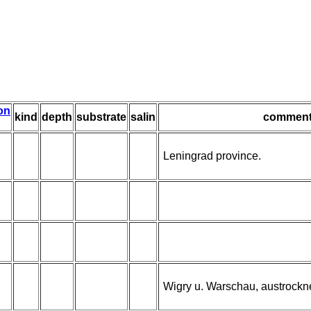
ion
kind
depth
substrate
salin
commen
Leningrad province.
Wigry u. Warschau, austrock