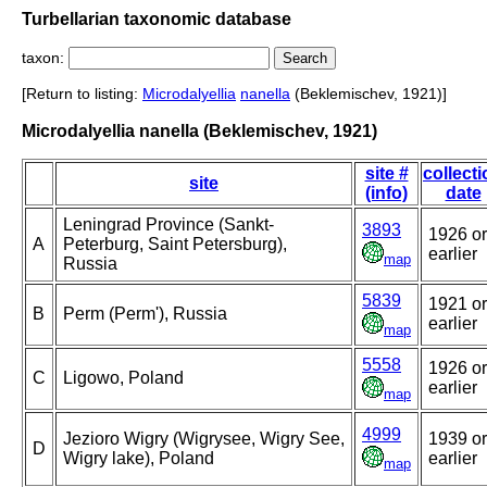
Turbellarian taxonomic database
taxon:
[Return to listing:
Microdalyellia
nanella
(Beklemischev, 1921)]
Microdalyellia nanella (Beklemischev, 1921)
site #
collect
site
(info)
date
Leningrad Province (Sankt-
3893
1926 or
A
Peterburg, Saint Petersburg),
earlier
map
Russia
5839
1921 or
B
Perm (Perm'), Russia
earlier
map
5558
1926 or
C
Ligowo, Poland
earlier
map
4999
Jezioro Wigry (Wigrysee, Wigry See,
1939 or
D
Wigry lake), Poland
earlier
map