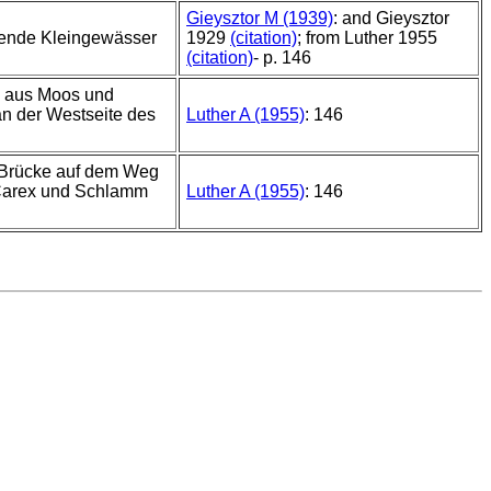
Gieysztor M (1939)
: and Gieysztor
nende Kleingewässer
1929
(citation)
; from Luther 1955
(citation)
- p. 146
vi aus Moos und
n der Westseite des
Luther A (1955)
: 146
er Brücke auf dem Weg
 Carex und Schlamm
Luther A (1955)
: 146