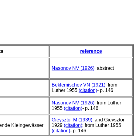
ts
reference
Nasonov NV (1926)
: abstract
Beklemischev VN (1921)
: from
Luther 1955
(citation)
- p. 146
Nasonov NV (1926)
: from Luther
1955
(citation)
- p. 146
Gieysztor M (1939)
: and Gieysztor
nende Kleingewässer
1929
(citation)
; from Luther 1955
(citation)
- p. 146