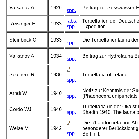
Valkanov A
1926
Beitrag zur Süsswasser-F
spp.
abs.
Turbellarien der Deutsch
Reisinger E
1933
spp.
Expedition.
Steinböck O
1933
Die Turbellarienfauna d
spp.
Valkanov A
1934
Beitrag zur Hydrofauna B
spp.
Southern R
1936
Turbellaria of Ireland.
spp.
Notiz zur Kenntnis der S
Arndt W
1940
spp.
(Phaenocora unipunctats u.
Turbellaria (in der Oka stu
Corde WJ
1940
spp.
Shadin 1940, The fauna of
Die Rhabdocoela und All
Weise M
1942
besonderer Berücksichtig
spp.
Berlin. I.