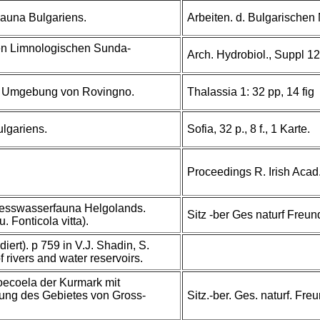
auna Bulgariens.
Arbeiten. d. Bulgarischen 
en Limnologischen Sunda-
Arch. Hydrobiol., Suppl 1
er Umgebung von Rovingno.
Thalassia 1: 32 pp, 14 fig
ulgariens.
Sofia, 32 p., 8 f., 1 Karte.
Proceedings R. Irish Acad.
uesswasserfauna Helgolands.
Sitz -ber Ges naturf Freun
 Fonticola vitta).
diert). p 759 in V.J. Shadin, S.
 rivers and water reservoirs.
oecoela der Kurmark mit
ung des Gebietes von Gross-
Sitz.-ber. Ges. naturf. Fre