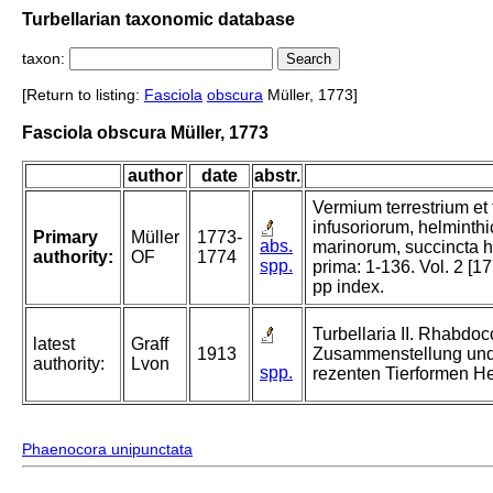
Turbellarian taxonomic database
taxon:
[Return to listing:
Fasciola
obscura
Müller, 1773]
Fasciola obscura Müller, 1773
author
date
abstr.
Vermium terrestrium et 
infusoriorum, helminth
Primary
Müller
1773-
abs.
marinorum, succincta hi
authority:
OF
1774
spp.
prima: 1-136. Vol. 2 [17
pp index.
Turbellaria II. Rhabdoc
latest
Graff
1913
Zusammenstellung und
authority:
Lvon
spp.
rezenten Tierformen He
Phaenocora unipunctata