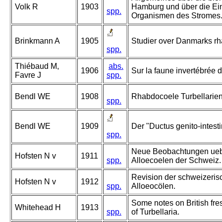
Volk R
1903
Hamburg und über die Ein
spp.
Organismen des Stromes
Brinkmann A
1905
Studier over Danmarks rha
spp.
Thiébaud M,
abs.
1906
Sur la faune invertébrée 
Favre J
spp.
Bendl WE
1908
Rhabdocoele Turbellarien
spp.
Bendl WE
1909
Der "Ductus genito-intesti
spp.
Neue Beobachtungen ueb
Hofsten N v
1911
spp.
Alloecoelen der Schweiz.
Revision der schweizeri
Hofsten N v
1912
spp.
Alloeocölen.
Some notes on British fr
Whitehead H
1913
spp.
of Turbellaria.