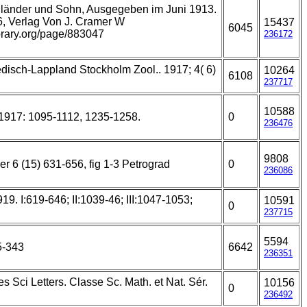
edländer und Sohn, Ausgegeben im Juni 1913.
6, Verlag Von J. Cramer W
15437
6045
ibrary.org/page/883047
236172
disch-Lappland Stockholm Zool.. 1917; 4( 6)
10264
6108
237717
10588
 1917: 1095-1112, 1235-1258.
0
236476
9808
r 6 (15) 631-656, fig 1-3 Petrograd
0
236086
9. I:619-646; II:1039-46; III:1047-1053;
10591
0
237715
5594
5-343
6642
236351
s Sci Letters. Classe Sc. Math. et Nat. Sér.
10156
0
236492