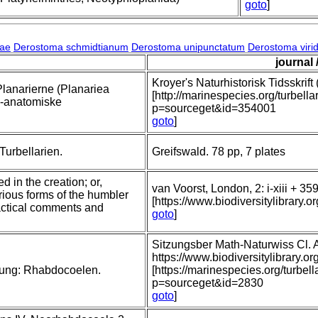
goto
]
nae
Derostoma schmidtianum
Derostoma unipunctatum
Derostoma virid
journal 
Kroyer's Naturhistorisk Tidsskrift 
 Planarierne (Planariea
[http://marinespecies.org/turbell
k-anatomiske
p=sourceget&id=354001
goto
]
Turbellarien.
Greifswald. 78 pp, 7 plates
d in the creation; or,
van Voorst, London, 2: i-xiii + 35
rious forms of the humbler
[https://www.biodiversitylibrar
ractical comments and
goto
]
Sitzungsber Math-Naturwiss Cl.
https://www.biodiversitylibrary
ilung: Rhabdocoelen.
[https://marinespecies.org/turbel
p=sourceget&id=2830
goto
]