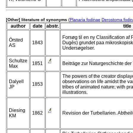
[Other] literature of synonyms
(
Planaria fodinae
Derostoma fodi
author
date
abstr.
title
Forsøg til en ny Classification af
Örsted
1843
Dugès) grundet paa mikroskopis
AS
Undersøgelser.
Schultze
1851
Beiträge zur Naturgeschichte der 
Max
The powers of the creator displaye
Dalyell
observations on life amidst the va
1853
JP
tribes of animated nature; with p
illustrations.
Diesing
1862
Revision der Turbellarien. Abthe
KM