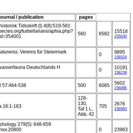
journal / publication
pages
istorisk Tidsskrift (I) 4(8):519-581
species.org/turbellarians/aphia.php?
15518
560
6582
id=354001
235630
aturwiss. Vereins für Steiermark
9895
0
239324
wasserfauna Deutschlands H
10191
0
236239
5602
l 57:464-538
500
6065
236095
128-
130,
2676
a 16:1-163
705
Taf 1 L,
236583
Abb. 42
rphology 279(5): 648-659
jmor.20800
0
23963