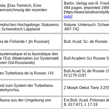
Berlin, Verlag von R. Fri
ida. [Das Tierreich, Eine
484 pages. [reprinted 196
ennzeichnung der rezenten
[https://www.biodiversityl
goto
]
wedischen Hochgebirge. Naturwiss
Naturw. Untersuch. Schwe
in Schwedisch Lappland
:697-742
ia de Finlande I .[In Russian]
Bull. Acad. Sc. de Russie
systematique et la faunistique des
e l'Est. (Materialien zur Systematik
Bull Academ Sci Russie Se
arien Ost-Russlands)
Bull.Acad.Sc.de Russie 191
es Turbellaria de la Russie. I-IV.
IV:1179-1197.
und zum System der Turbellaria-
Z Morph Oekol Tiere 3:25
ptorhynchia.
nfauna aus der Umgebung von
Ext Bull. Acad. Polonais de
B, 617-671, t. 17-19