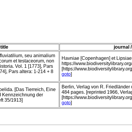
title
journal 
fluviatilium, seu animalium
Havniae [Copenhagen] et Lipsiae [
icorum et testaceorum, non
https://www.biodiversitylibrary
storia. Vol. 1 [1773], Pars
[https://www.biodiversitylibrary.o
74], Pars altera: 1-214 + 8
goto
]
Berlin, Verlag von R. Friedlände
oelida. [Das Tierreich, Eine
484 pages. [reprinted 1966, Verl
 Kennzeichnung der
[https://www.biodiversitylibrary.
ft 35/1913]
goto
]