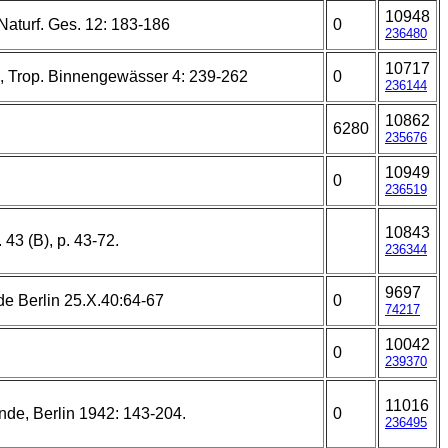
10948
Naturf. Ges. 12: 183-186
0
236480
10717
2, Trop. Binnengewässer 4: 239-262
0
236144
10862
6280
235676
10949
0
236519
10843
 43 (B), p. 43-72.
236344
9697
de Berlin 25.X.40:64-67
0
74217
10042
0
239370
11016
unde, Berlin 1942: 143-204.
0
236495