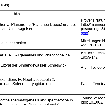
 1843)
title
Kroyer's Naturh
ation af Planarierne (Planariea Dugès) grundet
[http://marine
iske Undersøgelser.
p=sourceget&
goto
]
Mitteilungen N
 aus Innerasien.
45: 128-130
Brauer Suess
er. I Teil : Allgemeines und Rhabdocoelida.
19:59-142
m Litoral der Binnengewässer Schleswig-
Arch Hydrobio
oskandiens IV. Neorhabdocoela 2.
lanidae, Solenopharyngidae und
Fauna Fennic
Journal of Mo
on of the spermatogenesis and spermatozoa in
[doi: 10.1002/
Platyhelminthes, Neotyphloplanida)