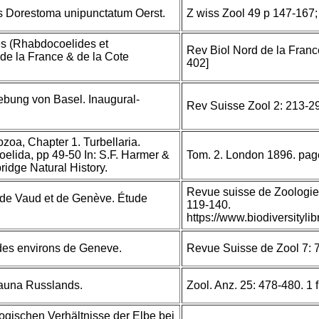
s Dorestoma unipunctatum Oerst.
Z wiss Zool 49 p 147-167; 
es (Rhabdocoelides et
Rev Biol Nord de la Franc
de la France & de la Cote
402]
ebung von Basel. Inaugural-
Rev Suisse Zool 2: 213-2
oa, Chapter 1. Turbellaria.
oelida, pp 49-50 In: S.F. Harmer &
Tom. 2. London 1896. page
ridge Natural History.
Revue suisse de Zoologie
 de Vaud et de Genève. Étude
119-140.
https://www.biodiversity
 des environs de Geneve.
Revue Suisse de Zool 7: 
fauna Russlands.
Zool. Anz. 25: 478-480. 1 f
ogischen Verhältnisse der Elbe bei