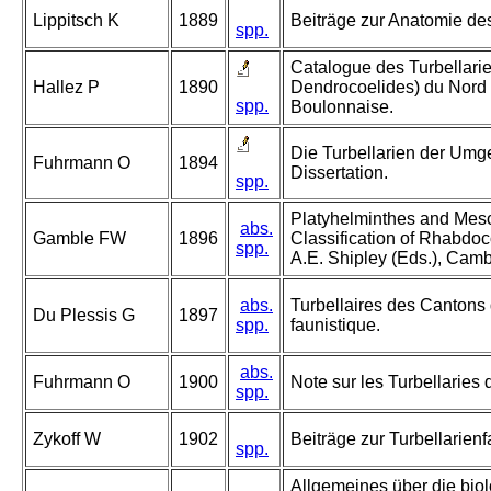
Lippitsch K
1889
Beiträge zur Anatomie de
spp.
Catalogue des Turbellari
Hallez P
1890
Dendrocoelides) du Nord 
spp.
Boulonnaise.
Die Turbellarien der Umg
Fuhrmann O
1894
Dissertation.
spp.
Platyhelminthes and Mesoz
abs.
Gamble FW
1896
Classification of Rhabdoc
spp.
A.E. Shipley (Eds.), Camb
abs.
Turbellaires des Cantons
Du Plessis G
1897
spp.
faunistique.
abs.
Fuhrmann O
1900
Note sur les Turbellaries
spp.
Zykoff W
1902
Beiträge zur Turbellarien
spp.
Allgemeines über die biol