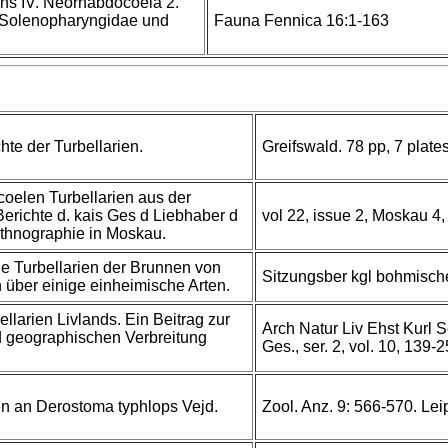
ens IV. Neorhabdocoela 2.
, Solenopharyngidae und
Fauna Fennica 16:1-163
hte der Turbellarien.
Greifswald. 78 pp, 7 plate
oelen Turbellarien aus der
richte d. kais Ges d Liebhaber d
vol 22, issue 2, Moskau 4, 
Ethnographie in Moskau.
die Turbellarien der Brunnen von
Sitzungsber kgl bohmisch
über einige einheimische Arten.
larien Livlands. Ein Beitrag zur
Arch Natur Liv Ehst Kurl Se
d geographischen Verbreitung
Ges., ser. 2, vol. 10, 139-
n an Derostoma typhlops Vejd.
Zool. Anz. 9: 566-570. Lei