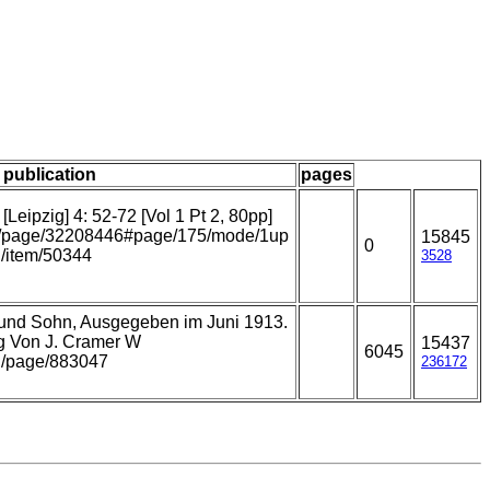
/ publication
pages
Leipzig] 4: 52-72 [Vol 1 Pt 2, 80pp]
.org/page/32208446#page/175/mode/1up
15845
0
rg/item/50344
3528
r und Sohn, Ausgegeben im Juni 1913.
ag Von J. Cramer W
15437
6045
org/page/883047
236172