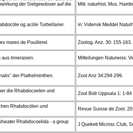
wirkung der Sielgewässer auf die
Mitt. naturhist. Mus. Hamb
.
bdocöle og acöle Turbellarier.
in: Vidensk Meddel Natur
des mares de Pouillerel.
Zoolog. Anz. 30: 155-163.
 aus Innerasien.
Mitteilungen Naturwiss. V
nalis" der Plathelminthen.
Zool Anz 34:294-299.
er die Rhabdocoelen und
Zool Bidr Uppsala 1: 1-84
schen Rhabdocölen und
Revue Suisse de Zool. 20
eshwater Rhabdocoelida - a group
J Quekett Microsc Club, Se