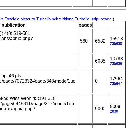
is
Fasciola obscura
Turbella schmidtiana
Turbella unipunctata
)
/ publication
pages
(I) 4(8):519-581
arians/aphia.php?
15518
560
6582
235630
10788
6085
235636
9 pp, 46 pls
17564
y.org/page/7072332#page/348/mode/1up
0
235647
 Akad Wiss Wien 45:191-318
.org/page/6448811#page/217/mode/1up
8008
larians/aphia.php?
9000
2830