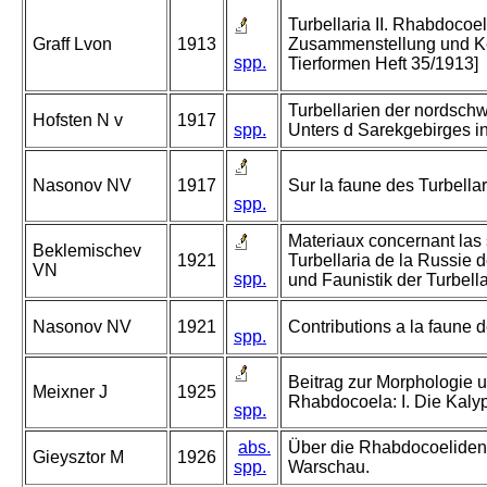
Turbellaria II. Rhabdocoel
Graff Lvon
1913
Zusammenstellung und K
spp.
Tierformen Heft 35/1913]
Turbellarien der nordsch
Hofsten N v
1917
spp.
Unters d Sarekgebirges 
Nasonov NV
1917
Sur la faune des Turbellar
spp.
Materiaux concernant las 
Beklemischev
1921
Turbellaria de la Russie d
VN
spp.
und Faunistik der Turbell
Nasonov NV
1921
Contributions a la faune d
spp.
Beitrag zur Morphologie 
Meixner J
1925
Rhabdocoela: I. Die Kaly
spp.
abs.
Über die Rhabdocoelide
Gieysztor M
1926
spp.
Warschau.