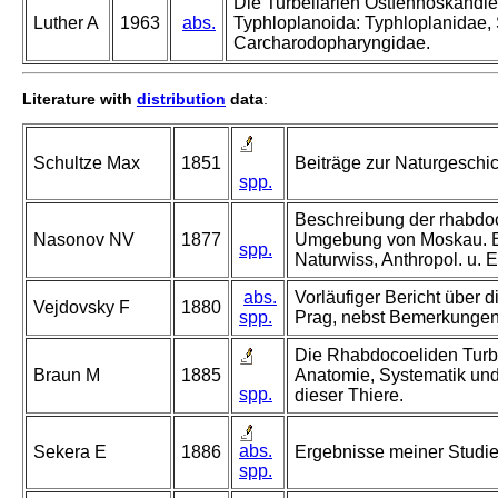
Die Turbellarien Ostfennoskandi
Luther A
1963
abs.
Typhloplanoida: Typhloplanidae
Carcharodopharyngidae.
Literature with
distribution
data
:
Schultze Max
1851
Beiträge zur Naturgeschic
spp.
Beschreibung der rhabdoc
Nasonov NV
1877
Umgebung von Moskau. Be
spp.
Naturwiss, Anthropol. u. 
abs.
Vorläufiger Bericht über 
Vejdovsky F
1880
spp.
Prag, nebst Bemerkungen 
Die Rhabdocoeliden Turbel
Braun M
1885
Anatomie, Systematik un
spp.
dieser Thiere.
abs.
Sekera E
1886
Ergebnisse meiner Studie
spp.