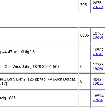
2676
705
236583
10788
s
6085
235636
10587
p44-47, tab XI fig2-6
236641
17738
en Ges Wiss Jahrg 1879 8:501-507
0
236060
r 2 Bd 5 Lief 2: 125 pp tab I-IV [Arch Dorpat.
4042
0
251?]
236131
18594
pzig 1886.
239226