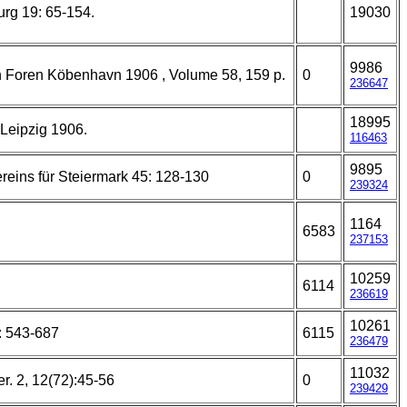
urg 19: 65-154.
19030
9986
h Foren Köbenhavn 1906 , Volume 58, 159 p.
0
236647
18995
 Leipzig 1906.
116463
9895
ereins für Steiermark 45: 128-130
0
239324
1164
6583
237153
10259
6114
236619
10261
: 543-687
6115
236479
11032
r. 2, 12(72):45-56
0
239429