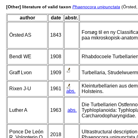
[Other] literature of valid taxon
Phaenocora unipunctata
(Örsted,
author
date
abstr.
Forsøg til en ny Classific
Örsted AS
1843
paa mikroskopisk-anatom
Bendl WE
1908
Rhabdocoele Turbellarien
Graff Lvon
1909
Turbellaria, Strudelwuerm
Kleinturbellarien aus de
Rixen J-U
1961
abs.
Holsteins.
Die Turbellarien Ostfenn
Luther A
1963
abs.
Typhloplanoida: Typhlop
Carcharodopharyngidae.
Ponce De León
Ultrastructural descripti
2018
R, Volonterio O
Phaenocora unipunctata (