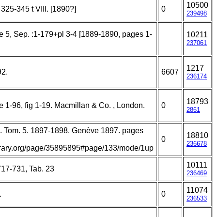
10500
325-345 t VIII. [1890?]
0
239498
e 5, Sep. :1-179+pl 3-4 [1889-1890, pages 1-
10211
237061
1217
92.
6607
236174
18793
 1-96, fig 1-19. Macmillan & Co. , London.
0
2861
. Tom. 5. 1897-1898. Genève 1897. pages
18810
0
236678
library.org/page/35895895#page/133/mode/1up
10111
717-731, Tab. 23
236469
11074
.
0
236533