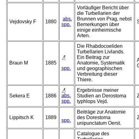
Vorläufiger Bericht über
die Turbellarien der
abs.
Brunnen von Prag, nebst
Vejdovsky F
1880
spp.
Bemerkungen über
einige einheimische
Arten.
Die Rhabdocoeliden
Turbellarien Livlands.
Ein Beitrag zur
A
Braun M
1885
Anatomie, Systematik
G
spp.
und geographischen
Verbreitung dieser
Thiere.
Ergebnisse meiner
abs.
Sekera E
1886
Studien an Derostoma
spp.
typhlops Vejd.
Beiträge zur Anatomie
Lippitsch K
1889
des Dorestoma
spp.
unipunctatum Oerst.
Catalogue des