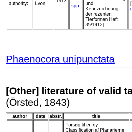
1913
authority:
Lvon
und
spp.
Kennzeichnung
der rezenten
Tierformen Heft
35/1913]
Phaenocora unipunctata
[Other] literature of valid 
(Örsted, 1843)
author
date
abstr.
title
Forsøg til en ny
Classification af Planarierne