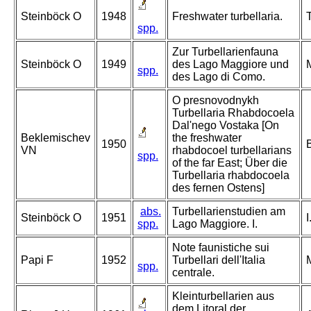
Steinböck O
1948
Freshwater turbellaria.
T
spp.
Zur Turbellarienfauna
Steinböck O
1949
des Lago Maggiore und
M
spp.
des Lago di Como.
O presnovodnykh
Turbellaria Rhabdocoela
Dal'nego Vostaka [On
Beklemischev
the freshwater
1950
VN
rhabdocoel turbellarians
spp.
of the far East; Über die
Turbellaria rhabdocoela
des fernen Ostens]
abs.
Turbellarienstudien am
Steinböck O
1951
I
spp.
Lago Maggiore. I.
Note faunistiche sui
Papi F
1952
Turbellari dell'Italia
M
spp.
centrale.
Kleinturbellarien aus
dem Litoral der