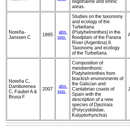
oligohaline and limnic
areas.
Studies on the taxonomy
and ecology of the
Turbellaria
Noreña-
abs.
(Platyhelminthes) in the
1995
Janssen C
spp.
floodplain of the Parana
River (Argentina) II.
Taxonomy and ecology
of the Turbellaria.
Composition of
meiobenthonic
Platyhelminthes from
brackish environments of
Noreña C,
the Galician and
Damborenea
abs.
2007
Cantabrian coasts of
C, Faubel A &
spp.
Spain with the
Brusa F
description of a new
species of Djeziraia
(Polycystididae,
Kalyptorhynchia)