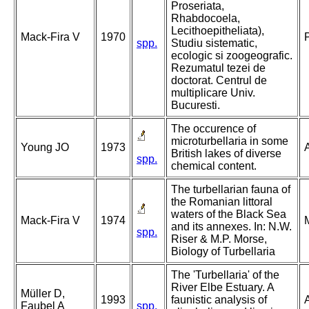
Proseriata,
Rhabdocoela,
Lecithoepitheliata),
Mack-Fira V
1970
spp.
Studiu sistematic,
ecologic si zoogeografic.
Rezumatul tezei de
doctorat. Centrul de
multiplicare Univ.
Bucuresti.
The occurence of
microturbellaria in some
Young JO
1973
British lakes of diverse
spp.
chemical content.
The turbellarian fauna of
the Romanian littoral
waters of the Black Sea
Mack-Fira V
1974
and its annexes. In: N.W.
spp.
Riser & M.P. Morse,
Biology of Turbellaria
The 'Turbellaria' of the
River Elbe Estuary. A
Müller D,
1993
faunistic analysis of
Faubel A
spp.