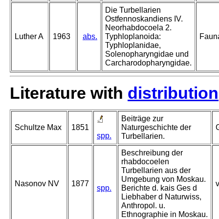
Die Turbellarien
Ostfennoskandiens IV.
Neorhabdocoela 2.
Luther A
1963
abs.
Typhloplanoida:
Fauna
Typhloplanidae,
Solenopharyngidae und
Carcharodopharyngidae.
Literature with
distribution
Beiträge zur
Schultze Max
1851
Naturgeschichte der
G
spp.
Turbellarien.
Beschreibung der
rhabdocoelen
Turbellarien aus der
Umgebung von Moskau.
Nasonov NV
1877
v
spp.
Berichte d. kais Ges d
Liebhaber d Naturwiss,
Anthropol. u.
Ethnographie in Moskau.