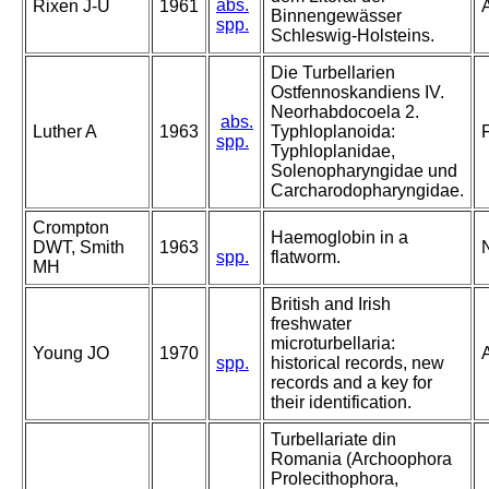
abs.
Rixen J-U
1961
Binnengewässer
spp.
Schleswig-Holsteins.
Die Turbellarien
Ostfennoskandiens IV.
Neorhabdocoela 2.
abs.
Luther A
1963
Typhloplanoida:
spp.
Typhloplanidae,
Solenopharyngidae und
Carcharodopharyngidae.
Crompton
Haemoglobin in a
DWT, Smith
1963
spp.
flatworm.
MH
British and Irish
freshwater
microturbellaria:
Young JO
1970
spp.
historical records, new
records and a key for
their identification.
Turbellariate din
Romania (Archoophora
Prolecithophora,