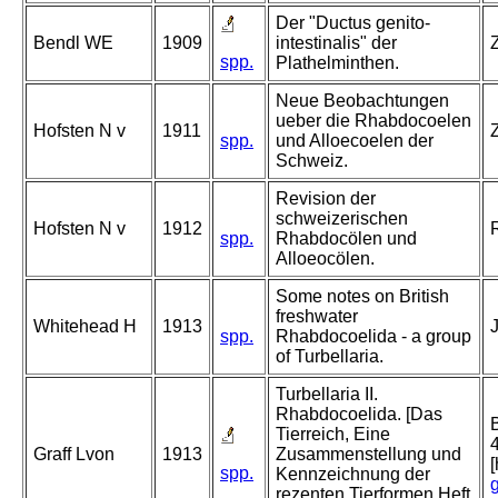
Der "Ductus genito-
Bendl WE
1909
intestinalis" der
spp.
Plathelminthen.
Neue Beobachtungen
ueber die Rhabdocoelen
Hofsten N v
1911
spp.
und Alloecoelen der
Schweiz.
Revision der
schweizerischen
Hofsten N v
1912
spp.
Rhabdocölen und
Alloeocölen.
Some notes on British
freshwater
Whitehead H
1913
spp.
Rhabdocoelida - a group
of Turbellaria.
Turbellaria II.
Rhabdocoelida. [Das
Tierreich, Eine
Graff Lvon
1913
Zusammenstellung und
spp.
Kennzeichnung der
rezenten Tierformen Heft