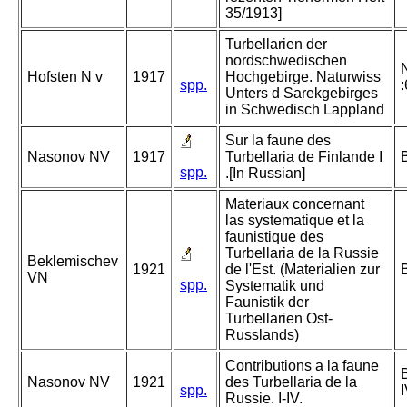
35/1913]
Turbellarien der
nordschwedischen
Hofsten N v
1917
Hochgebirge. Naturwiss
spp.
Unters d Sarekgebirges
in Schwedisch Lappland
Sur la faune des
Nasonov NV
1917
Turbellaria de Finlande I
spp.
.[In Russian]
Materiaux concernant
las systematique et la
faunistique des
Turbellaria de la Russie
Beklemischev
1921
de l'Est. (Materialien zur
VN
spp.
Systematik und
Faunistik der
Turbellarien Ost-
Russlands)
Contributions a la faune
Nasonov NV
1921
des Turbellaria de la
spp.
Russie. I-IV.