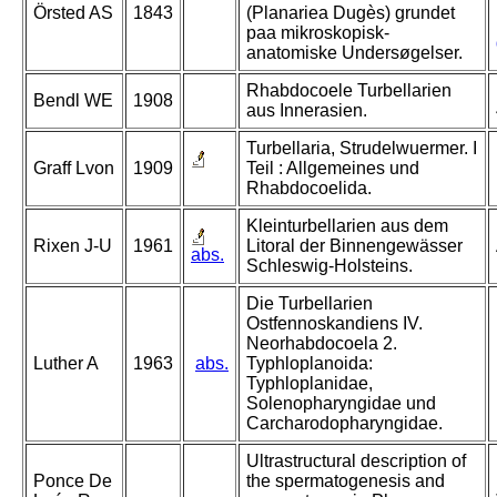
Örsted AS
1843
(Planariea Dugès) grundet
paa mikroskopisk-
anatomiske Undersøgelser.
Rhabdocoele Turbellarien
Bendl WE
1908
aus Innerasien.
Turbellaria, Strudelwuermer. I
Graff Lvon
1909
Teil : Allgemeines und
Rhabdocoelida.
Kleinturbellarien aus dem
Rixen J-U
1961
Litoral der Binnengewässer
abs.
Schleswig-Holsteins.
Die Turbellarien
Ostfennoskandiens IV.
Neorhabdocoela 2.
Luther A
1963
abs.
Typhloplanoida:
Typhloplanidae,
Solenopharyngidae und
Carcharodopharyngidae.
Ultrastructural description of
Ponce De
the spermatogenesis and