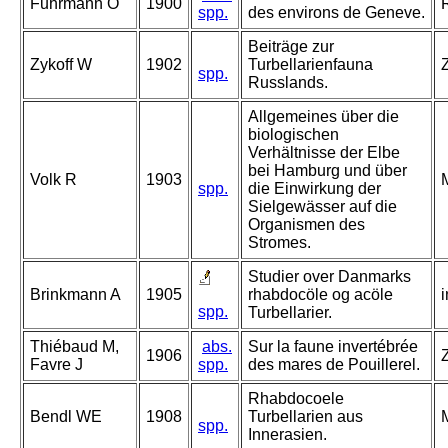
Fuhrmann O
1900
spp.
des environs de Geneve.
Beiträge zur
Zykoff W
1902
Turbellarienfauna
Z
spp.
Russlands.
Allgemeines über die
biologischen
Verhältnisse der Elbe
bei Hamburg und über
Volk R
1903
spp.
die Einwirkung der
Sielgewässer auf die
Organismen des
Stromes.
Studier over Danmarks
Brinkmann A
1905
rhabdocöle og acöle
spp.
Turbellarier.
Thiébaud M,
abs.
Sur la faune invertébrée
1906
Favre J
spp.
des mares de Pouillerel.
Rhabdocoele
Bendl WE
1908
Turbellarien aus
spp.
Innerasien.