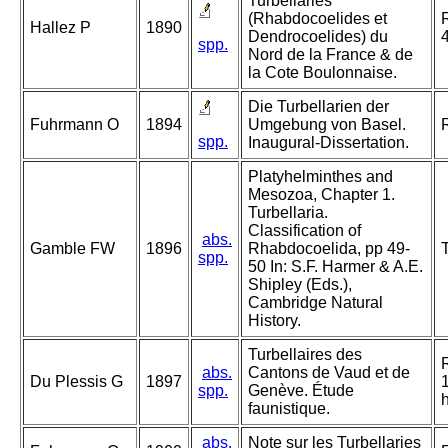
Turbellaries
(Rhabdocoelides et
Hallez P
1890
Dendrocoelides) du
spp.
Nord de la France & de
la Cote Boulonnaise.
Die Turbellarien der
Fuhrmann O
1894
Umgebung von Basel.
spp.
Inaugural-Dissertation.
Platyhelminthes and
Mesozoa, Chapter 1.
Turbellaria.
Classification of
abs.
Gamble FW
1896
Rhabdocoelida, pp 49-
spp.
50 In: S.F. Harmer & A.E.
Shipley (Eds.),
Cambridge Natural
History.
Turbellaires des
abs.
Cantons de Vaud et de
Du Plessis G
1897
spp.
Genève. Étude
faunistique.
abs.
Note sur les Turbellaries