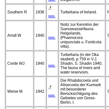
Southern R
1936
Turbellaria of Ireland.
P
spp.
Notiz zur Kenntnis der
Suesswasserfauna
Helgolands.
Arndt W
1940
spp.
(Phaenocora
unipunctats u. Fonticola
vitta).
Turbellaria (in der Oka
studiert). p 759 in V.J.
Corde WJ
1940
Shadin, S. Shadin 1940,
spp.
The fauna of rivers and
water reservoirs.
Die Rhabdocoela und
Alloecoela der Kurmark
mit besonderer
Weise M
1942
S
Berücksichtigung des
spp.
Gebietes von Gross-
Berlin. I.