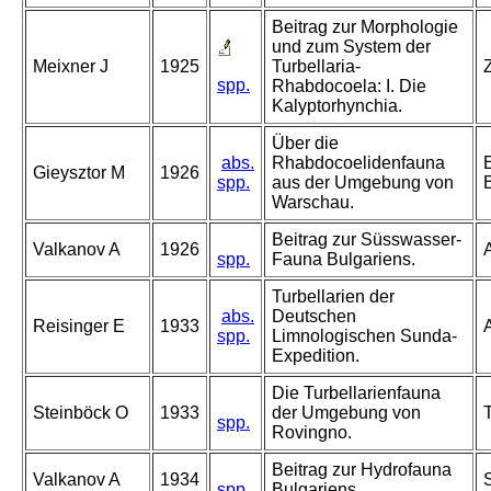
Beitrag zur Morphologie
und zum System der
Meixner J
1925
Turbellaria-
spp.
Rhabdocoela: I. Die
Kalyptorhynchia.
Über die
abs.
Rhabdocoelidenfauna
E
Gieysztor M
1926
spp.
aus der Umgebung von
B
Warschau.
Beitrag zur Süsswasser-
Valkanov A
1926
spp.
Fauna Bulgariens.
Turbellarien der
abs.
Deutschen
Reisinger E
1933
spp.
Limnologischen Sunda-
Expedition.
Die Turbellarienfauna
Steinböck O
1933
der Umgebung von
T
spp.
Rovingno.
Beitrag zur Hydrofauna
Valkanov A
1934
S
spp.
Bulgariens.