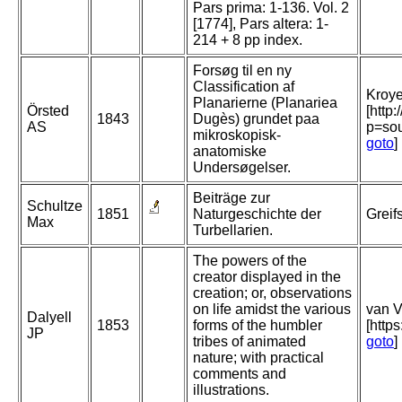
Pars prima: 1-136. Vol. 2
[1774], Pars altera: 1-
214 + 8 pp index.
Forsøg til en ny
Classification af
Kroyer
Planarierne (Planariea
Örsted
[http
1843
Dugès) grundet paa
AS
p=so
mikroskopisk-
goto
]
anatomiske
Undersøgelser.
Beiträge zur
Schultze
1851
Naturgeschichte der
Greif
Max
Turbellarien.
The powers of the
creator displayed in the
creation; or, observations
on life amidst the various
van V
Dalyell
1853
forms of the humbler
[http
JP
tribes of animated
goto
]
nature; with practical
comments and
illustrations.