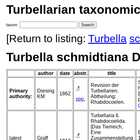
Turbellarian taxonomi
taxon:
[Return to listing:
Turbella
sc
Turbella schmidtiana D
author
date
abstr.
title
Revision der
Primary
Diesing
Turbellarien.
1862
authority:
KM
Abtheilung:
spp.
Rhabdocoelen.
Turbellaria II.
Rhabdocoelida.
[Das Tierreich,
Eine
latest
Graff
Zusammenstellung