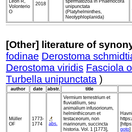
León R,
spermatozoa in Phaenocora
2018
Volonterio
unipunctata
O
(Platyhelminthes,
Neotyphloplanida)
[Other] literature of syno
fodinae
Derostoma schmidt
Derostoma viridis
Fasciola 
Turbella unipunctata
)
author
date
abstr.
title
Vermium terrestrium et
fluviatilium, seu
animalium infusoriorum,
helminthicorum et
Havni
Müller
1773-
testaceorum, non
https
abs.
OF
1774
marinorum, succincta
[http
historia. Vol. 1 [1773],
goto
]