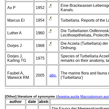
Eine Brackwasser-Lebensge
Ax P
1952
Kanals.
Marcus Er
1954
Turbellaria. Reports of the 
Die Turbellarien Ostfennosk
Luther A
1960
Lecithoepitheliata, Prolecit
Die Acoela (Turbellaria) d
Dorjes J
1968
Ordnung.
Dorjes J,
Species of Turbellaria Acoe
1975
Karling TG
remarks on their anatomy, t
Faubel A,
The marine flora and fauna of
2005
abs.
Warwick RM
('Turbellaria')
[Other] literature of synonyms
(
Avagina aurita
Macrostomum aur
author
date
abstr.
Die Fauna der Meeresstrandtuempe