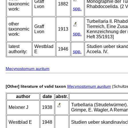
Graff
Monographie der Turb
taxonomic
1882
Lvon
Rhabdocoelida. (2 Vo
spp.
work:
Turbellaria II. Rhab
other
Graff
Tierreich, Eine Zus
taxonomic
1913
Lvon
Kennzeichnung der 
spp.
work:
Heft 35/1913]
latest
Westblad
Studien ueber skand
1946
authority:
E
spp.
Acoela. IV.
Mecynostomum auritum
[Other] literature of valid taxon
Mecynostomum auritum
(Schultz
author
date
abstr.
Turbellaria (Strudelwürmer). I
Meixner J
1938
Grimpe, E. Wagler, A Reman
Westblad E
1948
Studien ueber skandinavisch