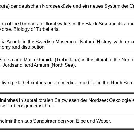
laria) der deutschen Nordseeküste und ein neues System der O
una of the Romanian littoral waters of the Black Sea and its anne
orse, Biology of Turbellaria
aria Acoela in the Swedish Museum of Natural History, with rem
nomy and distribution.
Acoela and Macrostomida (Turbellaria) in the littoral of the North
o, Jordsand, and Amrum (North Sea).
living Plathelminthes on an intertidal mud flat in the North Sea.
lminthes in supralitoralen Salzwiesen der Nordsee: Oekologie 
ser-Lebensgemeinschaft.
helminthen aus Sandstraenden von Elbe und Weser.