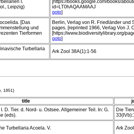
ellarien I.
[https://books.google.com/books/abou
l., Leipzig)
id=LT0hAQAAMAAJ
goto
]
docoelida. [Das
Berlin, Verlag von R. Friedländer und
ammenstellung und
pages. [reprinted 1966, Verlag Von J.
rezenten Tierformen
[https://www.biodiversitylibrary.org/p
goto
]
inavische Turbellaria
Ark Zool 38A(1):1-56
e, 1851)
title
j
. D. Tier. d. Nord- u. Ostsee. Allgemeiner Teil. In: G.
Die Tier
e (eds).
33(IVb):
e Turbellaria Acoela. V.
Ark Zool