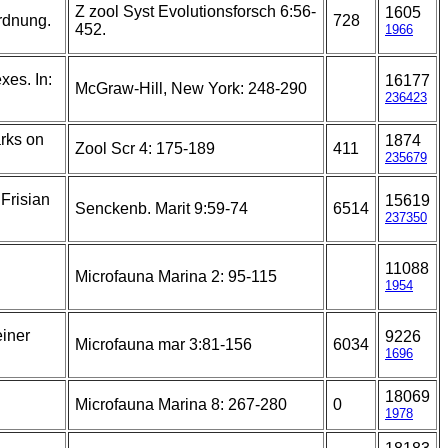
Z zool Syst Evolutionsforsch 6:56-
1605
rdnung.
728
452.
1966
xes. In:
16177
McGraw-Hill, New York: 248-290
236423
arks on
1874
Zool Scr 4: 175-189
411
235679
 Frisian
15619
Senckenb. Marit 9:59-74
6514
237350
11088
Microfauna Marina 2: 95-115
1954
einer
9226
Microfauna mar 3:81-156
6034
1696
18069
Microfauna Marina 8: 267-280
0
1978