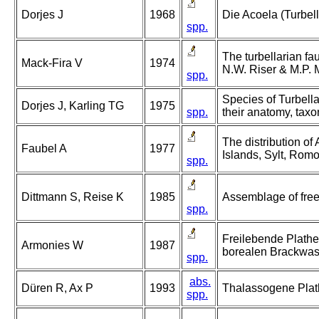
Dorjes J
1968
Die Acoela (Turbel
spp.
The turbellarian fa
Mack-Fira V
1974
N.W. Riser & M.P. M
spp.
Species of Turbell
Dorjes J, Karling TG
1975
spp.
their anatomy, taxo
The distribution of 
Faubel A
1977
Islands, Sylt, Rom
spp.
Dittmann S, Reise K
1985
Assemblage of free-
spp.
Freilebende Plathe
Armonies W
1987
borealen Brackwas
spp.
abs.
Düren R, Ax P
1993
Thalassogene Plat
spp.