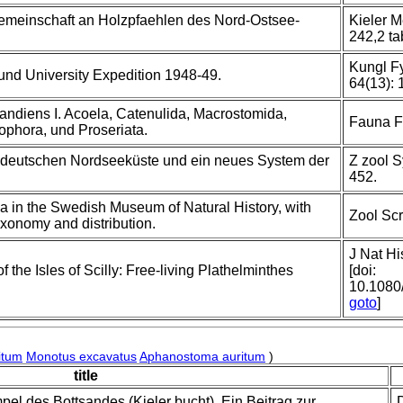
meinschaft an Holzpfaehlen des Nord-Ostsee-
Kieler 
242,2 ta
Kungl F
Lund University Expedition 1948-49.
64(13): 
andiens I. Acoela, Catenulida, Macrostomida,
Fauna F
hophora, und Proseriata.
er deutschen Nordseeküste und ein neues System der
Z zool S
452.
la in the Swedish Museum of Natural History, with
Zool Scr
axonomy and distribution.
J Nat Hi
 the Isles of Scilly: Free-living Plathelminthes
[doi:
10.108
goto
]
itum
Monotus excavatus
Aphanostoma auritum
)
title
l des Bottsandes (Kieler bucht). Ein Beitrag zur
D