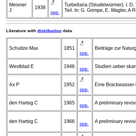
Meixner
Turbellaria (Strudelwürmer). I. D.
1938
J
Teil. In: G. Grimpe, E. Wagler, A
spp.
Literature with
distribution
data
:
Schultze Max
1851
Beiträge zur Naturg
spp.
Westblad E
1946
Studien ueber skan
spp.
Ax P
1952
Eine Brackwasser-
spp.
den Hartog C
1965
A preliminary revis
spp.
den Hartog C
1966
A preliminary revisi
spp.