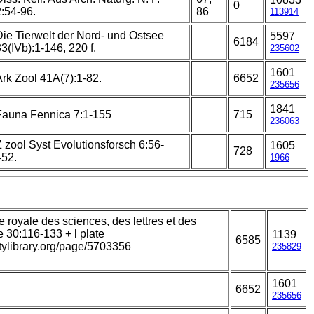
0
2:54-96.
86
113914
Die Tierwelt der Nord- und Ostsee
5597
6184
3(IVb):1-146, 220 f.
235602
1601
Ark Zool 41A(7):1-82.
6652
235656
1841
Fauna Fennica 7:1-155
715
236063
Z zool Syst Evolutionsforsch 6:56-
1605
728
452.
1966
e royale des sciences, des lettres et des
 30:116-133 + l plate
1139
6585
itylibrary.org/page/5703356
235829
1601
6652
235656