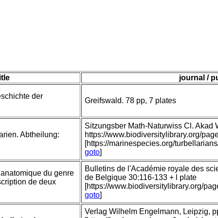
itle
journal / p
eschichte der
Greifswald. 78 pp, 7 plates
Sitzungsber Math-Naturwiss Cl. Akad
arien. Abtheilung:
https://www.biodiversitylibrary.org/
[https://marinespecies.org/turbellari
goto
]
Bulletins de l'Académie royale des scie
 anatomique du genre
de Belgique 30:116-133 + l plate
cription de deux
[https://www.biodiversitylibrary.org/p
goto
]
Verlag Wilhelm Engelmann, Leipzig, pp 