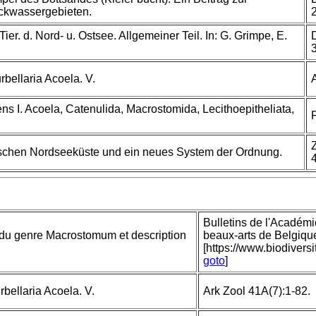
ackwassergebieten.
Tier. d. Nord- u. Ostsee. Allgemeiner Teil. In: G. Grimpe, E.
3
bellaria Acoela. V.
ns I. Acoela, Catenulida, Macrostomida, Lecithoepitheliata,
utschen Nordseeküste und ein neues System der Ordnung.
Bulletins de l'Académi
du genre Macrostomum et description
beaux-arts de Belgique
[https://www.biodivers
goto
]
bellaria Acoela. V.
Ark Zool 41A(7):1-82.