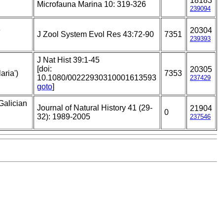
18183
Microfauna Marina 10: 319-326
239094
e
20304
J Zool System Evol Res 43:72-90
7351
239393
J Nat Hist 39:1-45
[doi:
20305
aria')
7353
10.1080/00222930310001613593
237429
goto
]
Galician
Journal of Natural History 41 (29-
21904
0
32): 1989-2005
237546