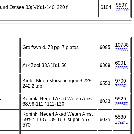
5597
 und Ostsee 33(IVb):1-146, 220 f.
6184
235602
10788
Greifswald. 78 pp, 7 plates
6085
235636
6991
Ark Zool 38A(1):1-56
6369
235625
Kieler Meeresforschungen 8:229-
9700
.
6553
242,2 tab
72567
Koninkl Nederl Akad Weten Amst
5529
.
6023
68:98-111 / 112-120
236577
Koninkl Nederl Akad Weten Amst
5530
69:97-138 / 139-163; suppl. 557-
6025
239241
570