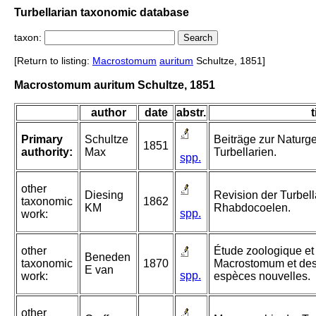
Turbellarian taxonomic database
taxon:
[Return to listing:
Macrostomum
auritum
Schultze, 1851]
Macrostomum auritum Schultze, 1851
author
date
abstr.
t
Primary
Schultze
Beiträge zur Naturg
1851
authority:
Max
Turbellarien.
spp.
other
Diesing
Revision der Turbell
taxonomic
1862
KM
Rhabdocoelen.
spp.
work:
other
Étude zoologique et
Beneden
taxonomic
1870
Macrostomum et des
E van
spp.
work:
espèces nouvelles.
other