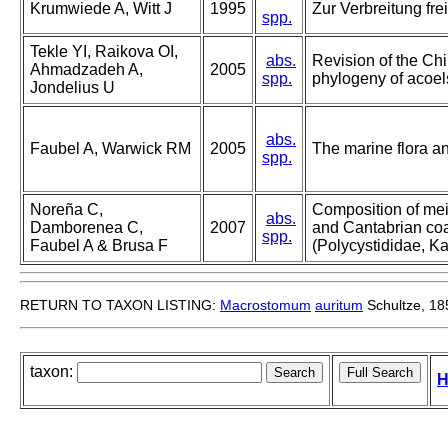
Krumwiede A, Witt J
1995
Zur Verbreitung fr
spp.
Tekle YI, Raikova OI,
abs.
Revision of the Chi
Ahmadzadeh A,
2005
spp.
phylogeny of acoel
Jondelius U
abs.
Faubel A, Warwick RM
2005
The marine flora and
spp.
Noreña C,
Composition of mei
abs.
Damborenea C,
2007
and Cantabrian coas
spp.
Faubel A & Brusa F
(Polycystididae, K
RETURN TO TAXON LISTING:
Macrostomum
auritum
Schultze, 18
taxon:
H