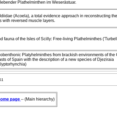
eilebender Plathelminthen im Weserästuar.
ldiidae (Acoela), a total evidence approach in reconstructing th
s with reversed muscle layers.
 fauna of the Isles of Scilly: Free-living Plathelminthes ('Turbell
obenthonic Platyhelminthes from brackish environments of the 
ts of Spain with the description of a new species of Djeziraia
alyptorhynchia)
51
ome page
-- (Main hierarchy)