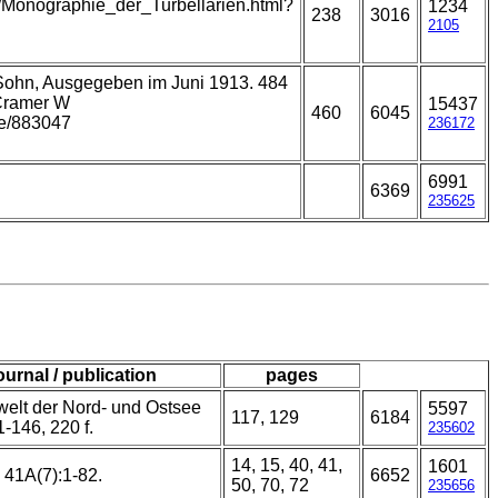
t/Monographie_der_Turbellarien.html?
1234
238
3016
2105
 Sohn, Ausgegeben im Juni 1913. 484
 Cramer W
15437
460
6045
age/883047
236172
6991
6369
235625
ournal / publication
pages
welt der Nord- und Ostsee
5597
117, 129
6184
1-146, 220 f.
235602
14, 15, 40, 41,
1601
 41A(7):1-82.
6652
50, 70, 72
235656