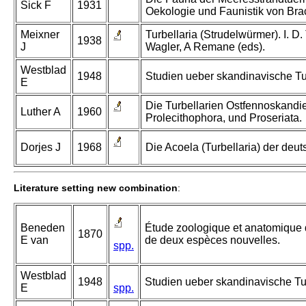
Sick F
1931
Oekologie und Faunistik von Br
Meixner
Turbellaria (Strudelwürmer). I. D. 
1938
J
Wagler, A Remane (eds).
Westblad
1948
Studien ueber skandinavische Tur
E
Die Turbellarien Ostfennoskandie
Luther A
1960
Prolecithophora, und Proseriata.
Dorjes J
1968
Die Acoela (Turbellaria) der de
Literature setting new combination
:
Beneden
Étude zoologique et anatomique 
1870
E van
de deux espèces nouvelles.
spp.
Westblad
1948
Studien ueber skandinavische Tur
E
spp.