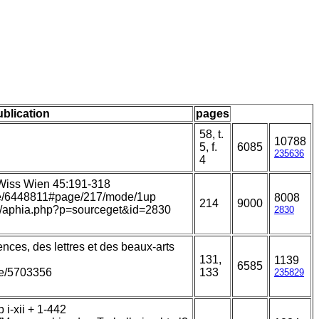
ublication
pages
58, t.
10788
5, f.
6085
235636
4
 Wiss Wien 45:191-318
page/6448811#page/217/mode/1up
8008
214
9000
ans/aphia.php?p=sourceget&id=2830
2830
nces, des lettres et des beaux-arts
131,
1139
6585
age/5703356
133
235829
i-xii + 1-442