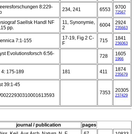
Meeresforschungen 8:229-
9700
234, 241
6553
b
72567
ysiograf Saellsk Handl NF
11, Synonymie,
2924
6004
115 pp.
2
235663
17-19, Fig 2 C-
1841
ennica 7:1-155
715
F
236063
yst Evolutionsforsch 6:56-
1605
728
1966
1874
 4: 175-189
181
411
235679
st 39:1-45
20305
7353
0/00222930310001613593
237429
journal / publication
pages
iss. Keil. Aus Arch. Naturg. N. F.
67,
10833