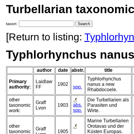
Turbellarian taxonomi
taxon:
[Return to listing:
Typhlorhy
Typhlorhynchus nanus
author
date
abstr.
title
Typhlorhynchus
Primary
Laidlaw
1902
nanus a new
authority:
FF
spp.
Rhabdocoele.
other
Die Turbellarien als
Graff
abs.
taxonomic
1903
Parasiten und
Lvon
spp.
work:
Wirte.
Marine Turbellarien
other
Orotavas und der
Graff
taxonomic
1905
Küsten Europas.