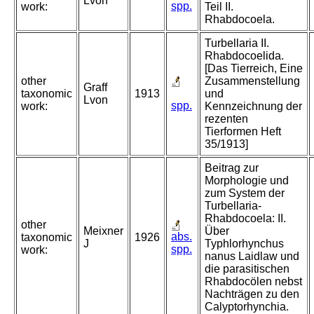
Lvon
spp.
work:
Teil II.
Rhabdocoela.
Turbellaria II.
Rhabdocoelida.
[Das Tierreich, Eine
other
Zusammenstellung
Graff
taxonomic
1913
und
Lvon
spp.
work:
Kennzeichnung der
rezenten
Tierformen Heft
35/1913]
Beitrag zur
Morphologie und
zum System der
Turbellaria-
Rhabdocoela: II.
other
Meixner
Über
abs.
taxonomic
1926
J
Typhlorhynchus
spp.
work:
nanus Laidlaw und
die parasitischen
Rhabdocölen nebst
Nachträgen zu den
Calyptorhynchia.