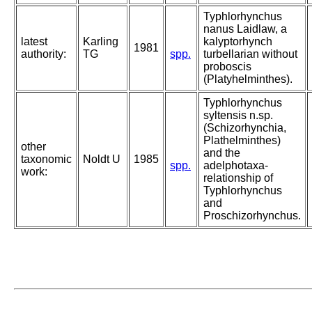
Typhlorhynchus
nanus Laidlaw, a
latest
Karling
kalyptorhynch
1981
authority:
TG
spp.
turbellarian without
proboscis
(Platyhelminthes).
Typhlorhynchus
syltensis n.sp.
(Schizorhynchia,
Plathelminthes)
other
and the
taxonomic
Noldt U
1985
spp.
adelphotaxa-
work:
relationship of
Typhlorhynchus
and
Proschizorhynchus.