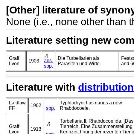
[Other] literature of syno
None (i.e., none other than t
Literature setting new co
Graff
Die Turbellarien als
Fests
abs.
1903
Lvon
Parasiten und Wirte.
and 66
spp.
Literature with
distribution
Laidlaw
Typhlorhynchus nanus a new
1902
FF
spp.
Rhabdocoele.
Turbellaria II. Rhabdocoelida. [Das
Graff
Tierreich, Eine Zusammenstellung
1913
Lvon
Kennzeichnung der rezenten Tierf