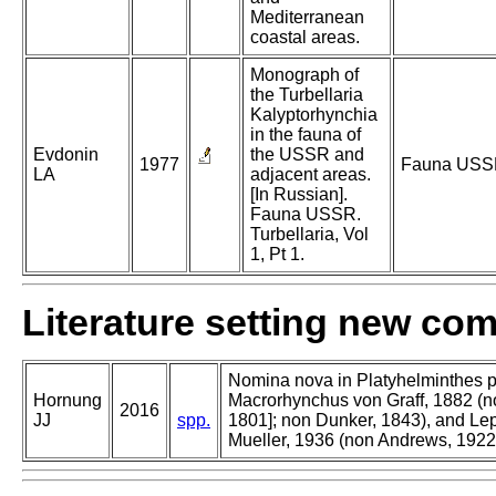
Mediterranean
coastal areas.
Monograph of
the Turbellaria
Kalyptorhynchia
in the fauna of
Evdonin
the USSR and
1977
Fauna USSR
LA
adjacent areas.
[In Russian].
Fauna USSR.
Turbellaria, Vol
1, Pt 1.
Literature setting new co
Nomina nova in Platyhelminthes p
Hornung
Macrorhynchus von Graff, 1882 (n
2016
JJ
spp.
1801]; non Dunker, 1843), and Le
Mueller, 1936 (non Andrews, 1922