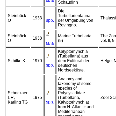
Schaudinn
Die
Steinböck
Turbellarienfauna
1933
Thalassi
O
spp.
der Umgebung von
Rovingno.
Steinböck
Marine Turbellaria.
The Zoo
1938
O
(9)
vol. II, 9
spp.
Kalyptorhynchia
(Turbellaria) aus
Schilke K
1970
dem Eulitoral der
Helgol 
spp.
deutschen
Nordseeküste.
Anatomy and
taxonomy of some
species of
Schockaert
Polycystididae
ER,
1975
(Turbellaria,
Zool Scr
spp.
Karling TG
Kalyptorhynchia)
from N. Atlantic and
Mediterranean