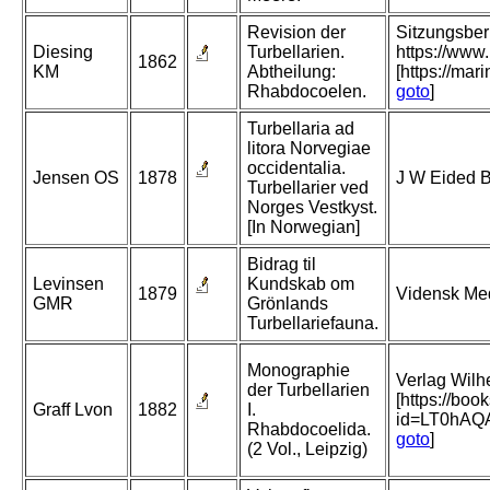
Revision der
Sitzungsber
Diesing
Turbellarien.
https://www
1862
KM
Abtheilung:
[https://ma
Rhabdocoelen.
goto
]
Turbellaria ad
litora Norvegiae
occidentalia.
Jensen OS
1878
J W Eided B
Turbellarier ved
Norges Vestkyst.
[In Norwegian]
Bidrag til
Levinsen
Kundskab om
1879
Vidensk Med
GMR
Grönlands
Turbellariefauna.
Monographie
Verlag Wilh
der Turbellarien
[https://bo
Graff Lvon
1882
I.
id=LT0hA
Rhabdocoelida.
goto
]
(2 Vol., Leipzig)