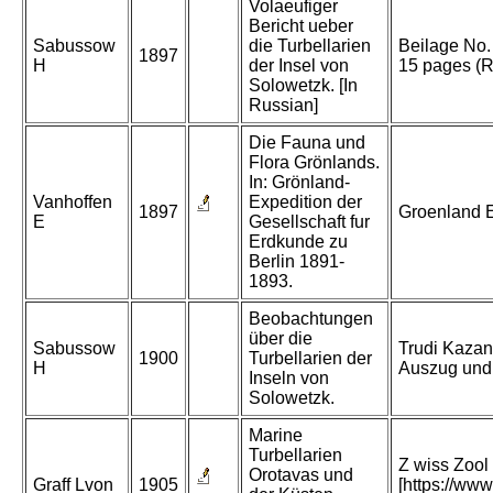
Volaeufiger
Bericht ueber
Sabussow
die Turbellarien
Beilage No.
1897
H
der Insel von
15 pages (R
Solowetzk. [In
Russian]
Die Fauna und
Flora Grönlands.
In: Grönland-
Vanhoffen
Expedition der
1897
Groenland 
E
Gesellschaft fur
Erdkunde zu
Berlin 1891-
1893.
Beobachtungen
über die
Sabussow
Trudi Kazan
1900
Turbellarien der
H
Auszug und 
Inseln von
Solowetzk.
Marine
Turbellarien
Z wiss Zool 
Orotavas und
Graff Lvon
1905
[https://www