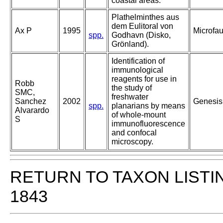
coastal areas.
Plathelminthes aus
dem Eulitoral von
Ax P
1995
Microfa
spp.
Godhavn (Disko,
Grönland).
Identification of
immunological
reagents for use in
Robb
the study of
SMC,
freshwater
Sanchez
2002
Genesis
spp.
planarians by means
Alvarardo
of whole-mount
S
immunofluorescence
and confocal
microscopy.
RETURN TO TAXON LISTI
1843