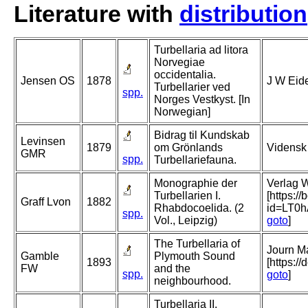
Literature with
distribution
Turbellaria ad litora
Norvegiae
occidentalia.
Jensen OS
1878
J W Eide
Turbellarier ved
spp.
Norges Vestkyst. [In
Norwegian]
Bidrag til Kundskab
Levinsen
1879
om Grönlands
Vidensk
GMR
spp.
Turbellariefauna.
Monographie der
Verlag W
Turbellarien I.
[https:/
Graff Lvon
1882
Rhabdocoelida. (2
id=LT0
spp.
Vol., Leipzig)
goto
]
The Turbellaria of
Journ Ma
Gamble
Plymouth Sound
1893
[https:
FW
and the
spp.
goto
]
neighbourhood.
Turbellaria II.