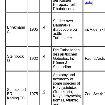
der Küsten
goto
]
Europas. Teil II.
Rhabdocoela.
Studier over
Danmarks
Brinkmann
1905
rhabdocöle og
in: Vidensk
A
acöle
Turbellarier.
Die Turbellarien
des arktischen
Steinböck
1932
Gebietes. In:
Fauna Arcti
O
Römer &
Schaudinn
Anatomy and
taxonomy of
some species of
Polycystididae
Schockaert
(Turbellaria,
ER,
1975
Zool Scr 4:
Kalyptorhynchia)
Karling TG
from N. Atlantic
and