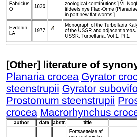
Fabricius
zoological contributions.] VI. Nog
1826
O
tildeels nye Flad-Orme (Planariae
in part new flat-worms.]
Monograph of the Turbellaria Kal
Evdonin
1977
of the USSR and adjacent areas. 
LA
USSR. Turbellaria, Vol 1, Pt 1.
[Other] literature of syno
Planaria crocea
Gyrator cro
steenstrupii
Gyrator subovif
Prostomum steenstrupii
Pro
crocea
Macrorhynchus croc
author
date
abstr.
title
Fortsaettelse af
nye zoologiske