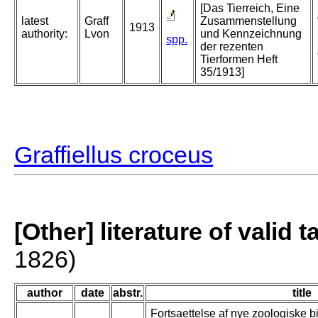
[Das Tierreich, Eine
latest
Graff
Zusammenstellung
1913
authority:
Lvon
und Kennzeichnung
spp.
der rezenten
Tierformen Heft
35/1913]
Graffiellus croceus
[Other] literature of valid 
1826)
author
date
abstr.
title
Fortsaettelse af nye zoologiske b