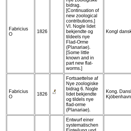
bidrag.
[Continuation of
new zoological
contributions.]
VI. Nogle lidet
Fabricius
1826
bekjendte og
Kongl dansk
O
tildeels nye
Flad-Orme
(Planariae).
[Some little
known and in
part new flat-
worms.]
Fortsaettelse af
Nye zoologiske
bidrag 6. Nogle
Fabricius
Kong. Dansk
1826
lidet bekjendte
O
Kjöbenhavn
og tildels nye
flad-orme
(Planariae).
Entwurf einer
systematischen
Einteilung und