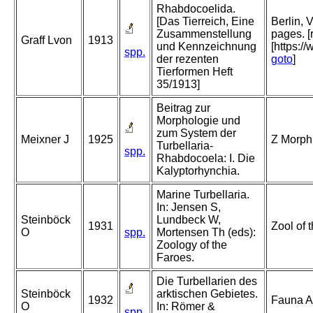
Rhabdocoelida.
[Das Tierreich, Eine
Berlin, 
Zusammenstellung
pages. [
Graff Lvon
1913
und Kennzeichnung
[https:/
spp.
der rezenten
goto
]
Tierformen Heft
35/1913]
Beitrag zur
Morphologie und
zum System der
Meixner J
1925
Z Morph
Turbellaria-
spp.
Rhabdocoela: I. Die
Kalyptorhynchia.
Marine Turbellaria.
In: Jensen S,
Steinböck
Lundbeck W,
1931
Zool of 
O
spp.
Mortensen Th (eds):
Zoology of the
Faroes.
Die Turbellarien des
Steinböck
arktischen Gebietes.
1932
Fauna Ar
O
In: Römer &
spp.