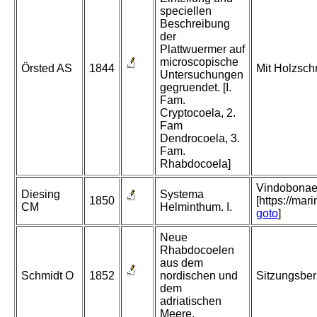
speciellen
Beschreibung
der
Plattwuermer auf
microscopische
Örsted AS
1844
Mit Holzschn
Untersuchungen
gegruendet. [I.
Fam.
Cryptocoela, 2.
Fam
Dendrocoela, 3.
Fam.
Rhabdocoela]
Vindobonae
Diesing
Systema
1850
[https://ma
CM
Helminthum. I.
goto
]
Neue
Rhabdocoelen
aus dem
Schmidt O
1852
nordischen und
Sitzungsber
dem
adriatischen
Meere.