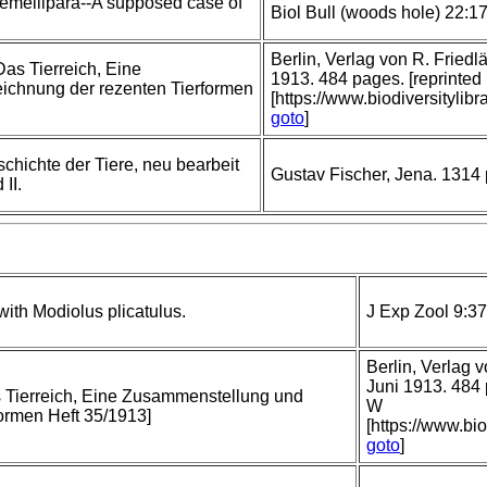
gemellipara--A supposed case of
Biol Bull (woods hole) 22:1
Berlin, Verlag von R. Frie
Das Tierreich, Eine
1913. 484 pages. [reprinted
chnung der rezenten Tierformen
[https://www.biodiversitylib
goto
]
hichte der Tiere, neu bearbeit
Gustav Fischer, Jena. 1314 
II.
th Modiolus plicatulus.
J Exp Zool 9:3
Berlin, Verlag
Juni 1913. 484 
as Tierreich, Eine Zusammenstellung und
W
ormen Heft 35/1913]
[https://www.bi
goto
]