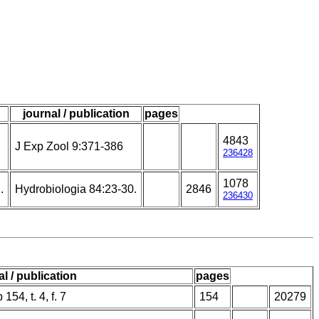
journal / publication
pages
4843
J Exp Zool 9:371-386
236428
1078
.
Hydrobiologia 84:23-30.
2846
236430
al / publication
pages
 154, t. 4, f. 7
154
20279