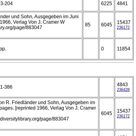
73-204
6225
4841
dländer und Sohn, Ausgegeben im Juni
 1966, Verlag Von J. Cramer W
15437
85
6045
rary.org/page/883047
236172
pp.
0
11854
4843
71-386
236428
 von R. Friedländer und Sohn, Ausgegeben im
pages. [reprinted 1966, Verlag Von J. Cramer
15437
6045
236172
odiversitylibrary.org/page/883047