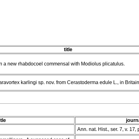
title
n a new rhabdocoel commensal with Modiolus plicatulus.
ravortex karlingi sp. nov. from Cerastoderma edule L., in Britain
itle
journ
Ann. nat. Hist., ser. 7, v. 17, p