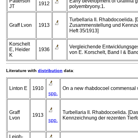
Patterson
Early development of Graffilla 
1912
JT
polyembryony.1.
Turbellaria II. Rhabdocoelida. [
Graff Lvon
1913
Zusammenstellung und Kennzei
Heft 35/1913]
Korschelt
Vergleichende Entwicklungsgesc
E, Heider
1936
von E. Korschelt, Band I & Band 
K
Literature with
distribution
data
:
Linton E
1910
On a new rhabdocoel commensal wi
spp.
Graff
Turbellaria II. Rhabdocoelida. [D
1913
Lvon
Kennzeichnung der rezenten Tierf
spp.
Leigh-