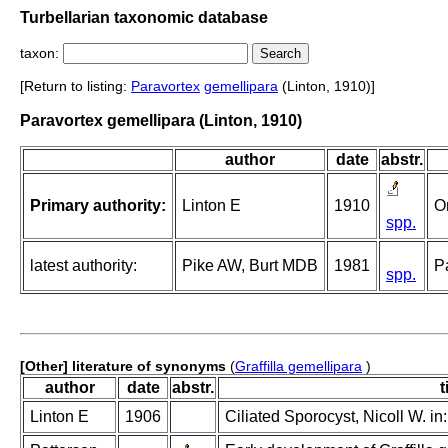
Turbellarian taxonomic database
taxon:
[Return to listing:
Paravortex
gemellipara
(Linton, 1910)]
Paravortex gemellipara (Linton, 1910)
author
date
abstr.
Primary authority:
Linton E
1910
O
spp.
latest authority:
Pike AW, Burt MDB
1981
Pa
spp.
[Other] literature of synonyms
(
Graffilla gemellipara
)
author
date
abstr.
t
Linton E
1906
Ciliated Sporocyst, Nicoll W. in: